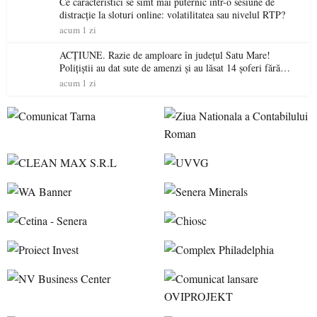
Ce caracteristici se simt mai puternic într-o sesiune de
distracție la sloturi online: volatilitatea sau nivelul RTP?
acum 1 zi
ACȚIUNE. Razie de amploare în județul Satu Mare!
Polițiștii au dat sute de amenzi și au lăsat 14 șoferi fără
permis într-o singură zi
acum 1 zi