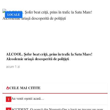
LOCALE
ALCOOL. Șofer beat criță, prins în trafic la Satu Mare!
Alcoolemie uriașă descoperită de polițiști
acum 1 zi
CELE MAI CITITE
Au venit oșenii acasă…
1
ACCIDENT. O oșancă din Negrești-Oaș a lovit pe trecere un oșan