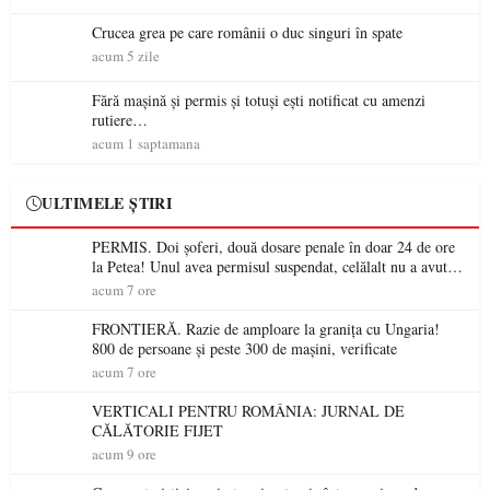
Crucea grea pe care românii o duc singuri în spate
acum 5 zile
Fără mașină și permis și totuși ești notificat cu amenzi
rutiere…
acum 1 saptamana
ULTIMELE ȘTIRI
PERMIS. Doi șoferi, două dosare penale în doar 24 de ore
la Petea! Unul avea permisul suspendat, celălalt nu a avut
niciodată permis
acum 7 ore
FRONTIERĂ. Razie de amploare la granița cu Ungaria!
800 de persoane și peste 300 de mașini, verificate
acum 7 ore
VERTICALI PENTRU ROMÂNIA: JURNAL DE
CĂLĂTORIE FIJET
acum 9 ore