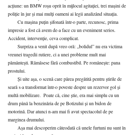
acțiune: un BMW roșu oprit în mijlocul agitației, trei mașini de
poliție în jur și mai mulți oameni ai legii analizând situația.
Cu mașina puțin șifonată într-o parte, recunosc, prima
impresie a fost că avem de-a face cu un eveniment serios.
Accident, intervenție, ceva complicat.
Surpriza a venit după vreo oră: „bolidul” nu era victima
vreunei tragedii rutiere, ci a unei probleme mult mai
pământești. Rămăsese fără combustibil. Pe românește: pana
prostului.
Și uite așa, o scenă care părea pregătită pentru știrile de
seară s-a transformat într-o poveste despre un rezervor gol și
multă mobilizare. Poate că, cine știe, era mai simplu cu un
drum până la benzinăria de pe Botizului și un bidon de
motorină. Dar atunci n-am mai fi avut spectacolul de pe
marginea drumului.
Așa mai descoperim câteodată că unele furtuni nu sunt în