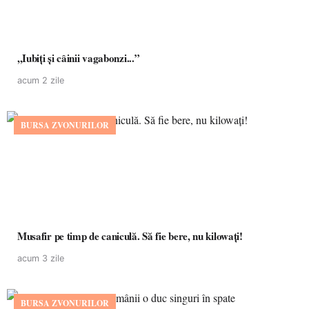
,,Iubiți și câinii vagabonzi...”
acum 2 zile
BURSA ZVONURILOR
Musafir pe timp de caniculă. Să fie bere, nu kilowați!
acum 3 zile
BURSA ZVONURILOR