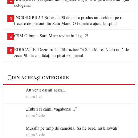
2
octogenar
INCREDIBIL!!! Șofer de 90 de ani a produs un accident pe o
3
trecere de pietoni din Satu Mare. O femeie a ajuns la spital
CSM Olimpia Satu Mare revine în Liga 2!
4
EDUCAȚIE. Dezastru la Titluraziare în Satu Mare. Nicio notă de
5
zece, 90 de candidați au picat examenul
DIN ACEEAȘI CATEGORIE
Au venit oșenii acasă…
acum 1 zi
,,Iubiți și câinii vagabonzi...”
acum 2 zile
Musafir pe timp de caniculă. Să fie bere, nu kilowați!
acum 3 zile