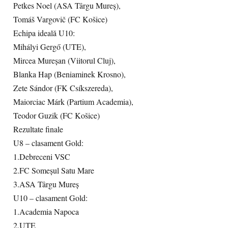
Petkes Noel (ASA Târgu Mureș),
Tomáš Vargovič (FC Košice)
Echipa ideală U10:
Mihályi Gergő (UTE),
Mircea Mureșan (Viitorul Cluj),
Blanka Hap (Beniaminek Krosno),
Zete Sándor (FK Csíkszereda),
Maiorciac Márk (Partium Academia),
Teodor Guzik (FC Košice)
Rezultate finale
U8 – clasament Gold:
1.Debreceni VSC
2.FC Someșul Satu Mare
3.ASA Târgu Mureș
U10 – clasament Gold:
1.Academia Napoca
2.UTE