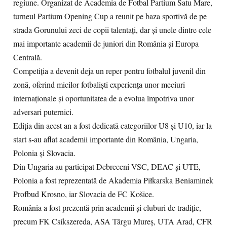
regiune. Organizat de Academia de Fotbal Partium Satu Mare,
turneul Partium Opening Cup a reunit pe baza sportivă de pe
strada Gorunului zeci de copii talentați, dar și unele dintre cele
mai importante academii de juniori din România și Europa
Centrală.
Competiția a devenit deja un reper pentru fotbalul juvenil din
zonă, oferind micilor fotbaliști experiența unor meciuri
internaționale și oportunitatea de a evolua împotriva unor
adversari puternici.
Ediția din acest an a fost dedicată categoriilor U8 și U10, iar la
start s-au aflat academii importante din România, Ungaria,
Polonia și Slovacia.
Din Ungaria au participat Debreceni VSC, DEAC și UTE,
Polonia a fost reprezentată de Akademia Piłkarska Beniaminek
Profbud Krosno, iar Slovacia de FC Košice.
România a fost prezentă prin academii și cluburi de tradiție,
precum FK Csíkszereda, ASA Târgu Mureș, UTA Arad, CFR