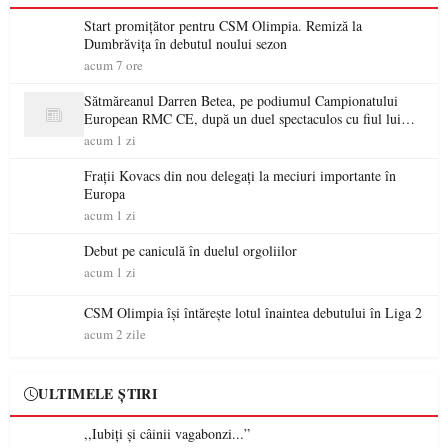
Start promițător pentru CSM Olimpia. Remiză la
Dumbrăvița în debutul noului sezon
acum 7 ore
Sătmăreanul Darren Betea, pe podiumul Campionatului
European RMC CE, după un duel spectaculos cu fiul lui
Kimi Räikkönen
acum 1 zi
Frații Kovacs din nou delegați la meciuri importante în
Europa
acum 1 zi
Debut pe caniculă în duelul orgoliilor
acum 1 zi
CSM Olimpia își întărește lotul înaintea debutului în Liga 2
acum 2 zile
ULTIMELE ȘTIRI
,,Iubiți și câinii vagabonzi...”