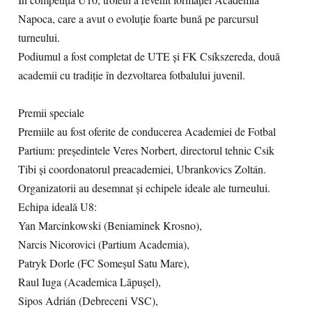
În competiția U10, trofeul a revenit formației Academia
Napoca, care a avut o evoluție foarte bună pe parcursul
turneului.
Podiumul a fost completat de UTE și FK Csíkszereda, două
academii cu tradiție în dezvoltarea fotbalului juvenil.
Premii speciale
Premiile au fost oferite de conducerea Academiei de Fotbal
Partium: președintele Veres Norbert, directorul tehnic Csik
Tibi și coordonatorul preacademiei, Ubrankovics Zoltán.
Organizatorii au desemnat și echipele ideale ale turneului.
Echipa ideală U8:
Yan Marcinkowski (Beniaminek Krosno),
Narcis Nicorovici (Partium Academia),
Patryk Dorle (FC Someșul Satu Mare),
Raul Iuga (Academica Lăpușel),
Sipos Adrián (Debreceni VSC),