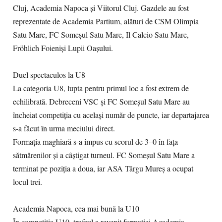
Cluj, Academia Napoca și Viitorul Cluj. Gazdele au fost
reprezentate de Academia Partium, alături de CSM Olimpia
Satu Mare, FC Someșul Satu Mare, Il Calcio Satu Mare,
Fröhlich Foieniși Lupii Oașului.
Duel spectaculos la U8
La categoria U8, lupta pentru primul loc a fost extrem de
echilibrată. Debreceni VSC și FC Someșul Satu Mare au
încheiat competiția cu același număr de puncte, iar departajarea
s-a făcut în urma meciului direct.
Formația maghiară s-a impus cu scorul de 3–0 în fața
sătmărenilor și a câștigat turneul. FC Someșul Satu Mare a
terminat pe poziția a doua, iar ASA Târgu Mureș a ocupat
locul trei.
Academia Napoca, cea mai bună la U10