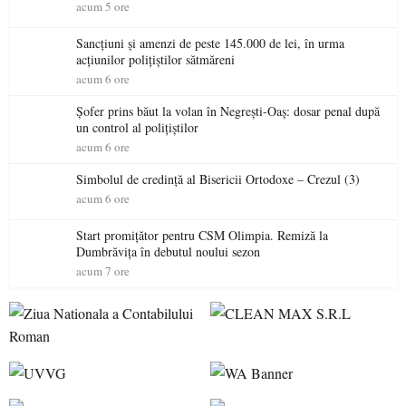
acum 5 ore
Sancțiuni și amenzi de peste 145.000 de lei, în urma
acțiunilor polițiștilor sătmăreni
acum 6 ore
Șofer prins băut la volan în Negrești-Oaș: dosar penal după
un control al polițiștilor
acum 6 ore
Simbolul de credinţă al Bisericii Ortodoxe – Crezul (3)
acum 6 ore
Start promițător pentru CSM Olimpia. Remiză la
Dumbrăvița în debutul noului sezon
acum 7 ore