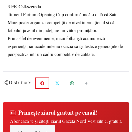
3.FK Csíkszereda
Turneul Partium Opening Cup confirmă încă o dată că Satu
Mare poate organiza competiții de nivel internațional și că
fotbalul juvenil din județ are un viitor promițător.
Prin astfel de evenimente, micii fotbaliști acumulează
experiență, iar academiile au ocazia să își testeze generațiile de
perspectivă într-un cadru competitiv de calitate.
Distribuie:
Primește ziarul gratuit pe email!
Abonează-te și citești ziarul Gazeta Nord-Vest zilnic, gratuit.