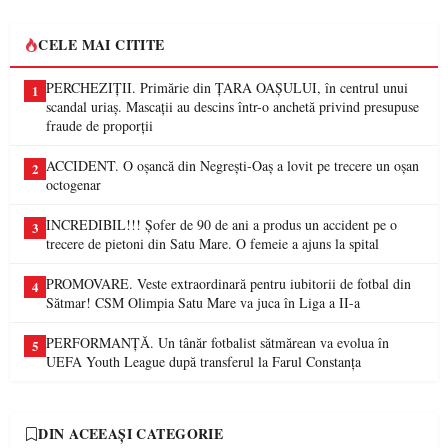
CELE MAI CITITE
PERCHEZIȚII. Primărie din ȚARA OAȘULUI, în centrul unui
1
scandal uriaș. Mascații au descins într-o anchetă privind presupuse
fraude de proporții
ACCIDENT. O oșancă din Negrești-Oaș a lovit pe trecere un oșan
2
octogenar
INCREDIBIL!!! Șofer de 90 de ani a produs un accident pe o
3
trecere de pietoni din Satu Mare. O femeie a ajuns la spital
PROMOVARE. Veste extraordinară pentru iubitorii de fotbal din
4
Sătmar! CSM Olimpia Satu Mare va juca în Liga a II-a
PERFORMANȚĂ. Un tânăr fotbalist sătmărean va evolua în
5
UEFA Youth League după transferul la Farul Constanța
DIN ACEEAȘI CATEGORIE