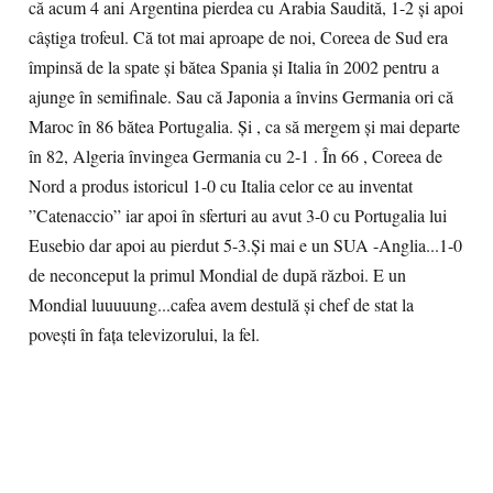
că acum 4 ani Argentina pierdea cu Arabia Saudită, 1-2 și apoi
câștiga trofeul. Că tot mai aproape de noi, Coreea de Sud era
împinsă de la spate și bătea Spania și Italia în 2002 pentru a
ajunge în semifinale. Sau că Japonia a învins Germania ori că
Maroc în 86 bătea Portugalia. Și , ca să mergem și mai departe
în 82, Algeria învingea Germania cu 2-1 . În 66 , Coreea de
Nord a produs istoricul 1-0 cu Italia celor ce au inventat
”Catenaccio” iar apoi în sferturi au avut 3-0 cu Portugalia lui
Eusebio dar apoi au pierdut 5-3.Și mai e un SUA -Anglia...1-0
de neconceput la primul Mondial de după război. E un
Mondial luuuuung...cafea avem destulă și chef de stat la
povești în fața televizorului, la fel.