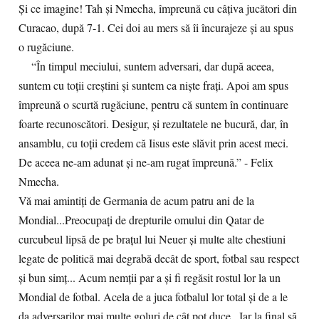
Și ce imagine! Tah și Nmecha, împreună cu câțiva jucători din
Curacao, după 7-1. Cei doi au mers să îi încurajeze și au spus
o rugăciune.
“În timpul meciului, suntem adversari, dar după aceea,
suntem cu toții creștini și suntem ca niște frați. Apoi am spus
împreună o scurtă rugăciune, pentru că suntem în continuare
foarte recunoscători. Desigur, și rezultatele ne bucură, dar, în
ansamblu, cu toții credem că Iisus este slăvit prin acest meci.
De aceea ne-am adunat și ne-am rugat împreună.” - Felix
Nmecha.
Vă mai amintiți de Germania de acum patru ani de la
Mondial...Preocupați de drepturile omului din Qatar de
curcubeul lipsă de pe brațul lui Neuer și multe alte chestiuni
legate de politică mai degrabă decât de sport, fotbal sau respect
și bun simț... Acum nemții par a și fi regăsit rostul lor la un
Mondial de fotbal. Acela de a juca fotbalul lor total și de a le
da adversarilor mai multe goluri de cât pot duce...Iar la final să