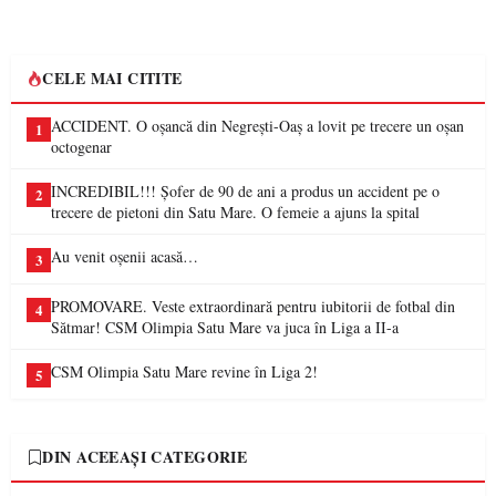
CELE MAI CITITE
ACCIDENT. O oșancă din Negrești-Oaș a lovit pe trecere un oșan
1
octogenar
INCREDIBIL!!! Șofer de 90 de ani a produs un accident pe o
2
trecere de pietoni din Satu Mare. O femeie a ajuns la spital
Au venit oșenii acasă…
3
PROMOVARE. Veste extraordinară pentru iubitorii de fotbal din
4
Sătmar! CSM Olimpia Satu Mare va juca în Liga a II-a
CSM Olimpia Satu Mare revine în Liga 2!
5
DIN ACEEAȘI CATEGORIE