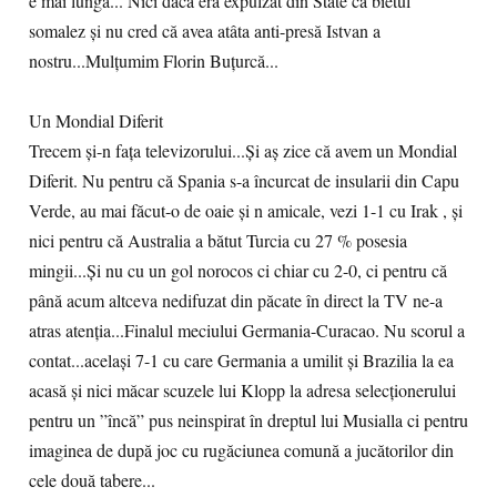
e mai lungă... Nici dacă era expulzat din State ca bietul
somalez și nu cred că avea atâta anti-presă Istvan a
nostru...Mulțumim Florin Buțurcă...
Un Mondial Diferit
Trecem și-n fața televizorului...Și aș zice că avem un Mondial
Diferit. Nu pentru că Spania s-a încurcat de insularii din Capu
Verde, au mai făcut-o de oaie și n amicale, vezi 1-1 cu Irak , și
nici pentru că Australia a bătut Turcia cu 27 % posesia
mingii...Și nu cu un gol norocos ci chiar cu 2-0, ci pentru că
până acum altceva nedifuzat din păcate în direct la TV ne-a
atras atenția...Finalul meciului Germania-Curacao. Nu scorul a
contat...același 7-1 cu care Germania a umilit și Brazilia la ea
acasă și nici măcar scuzele lui Klopp la adresa selecționerului
pentru un ”încă” pus neinspirat în dreptul lui Musialla ci pentru
imaginea de după joc cu rugăciunea comună a jucătorilor din
cele două tabere...