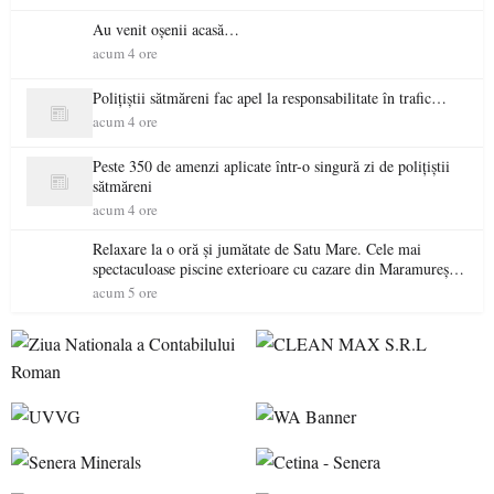
Au venit oșenii acasă…
acum 4 ore
Polițiștii sătmăreni fac apel la responsabilitate în trafic…
acum 4 ore
Peste 350 de amenzi aplicate într-o singură zi de polițiștii
sătmăreni
acum 4 ore
Relaxare la o oră și jumătate de Satu Mare. Cele mai
spectaculoase piscine exterioare cu cazare din Maramureș,
ideale pentru o escapadă de vară
acum 5 ore