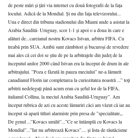
de peste mări și țări via internet cu două fotografii de la fața
locului. Adică de la Mondial. Și nu din fața televizorului...
Una e direct din tribuna stadionului din Miami unde a asistat la
Arabia Saudită- Uruguay, scor 1-1 și apoi o a doua în care e
alături de...careianul nostru Kovacs Istvan, arbitru FIFA. Cu
treabă prin SUA. Ambii sunt zâmbitori și bucuroși de revedere
mai ales că cei doi se știu de pe la arbitrajele din județ de la
începutul anilor 2000 când Istvan era la început de drum în ale
arbitrajului. ”Poza e făzută în pauza meciului” ne-a lămurit
canadianul Florin iar completarea la curiozitatea noastră ...” toți
arbitrii nedelegați până acum erau cu șeful lor de la FIFA,
italianul Collina, la meciul Arabia Saudită-Uruguay”. Am
început rubrica de azi cu aceste lămuriri căci am văzut că iar au
început să apară titluri alarmiste prin presa de ”specialitate„.
De genul ...”Kovacs umilit”...”Ce se întâmplă cu Kovacs la
Mondial”...”Iar nu arbitrează Kovacs”.... și lista de răutăcisme