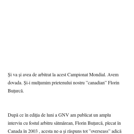
Și va și avea de arbitrat la acest Campionat Mondial. Avem
dovada. Și-i mulțumim prietenului nostru ”canadian” Florin
Buțurcă.
După ce în ediția de luni a GNV am publicat un amplu
interviu cu fostul arbitru sătmărean, Florin Buțurcă, plecat în
Canada în 2003 , acesta ne-a și răspuns tot ”overseass” adică