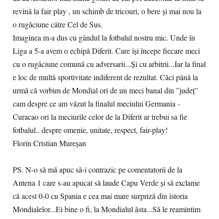
revină la fair play , un schimb de tricouri, o bere și mai nou la
o rugăciune către Cel de Sus.
Imaginea m-a dus cu gândul la fotbalul nostru mic. Unde în
Liga a 5-a avem o echipă Diferit. Care își începe fiecare meci
cu o rugăciune comună cu adversarii...Și cu arbitrii...Iar la final
e loc de multă sportivitate indiferent de rezultat. Căci până la
urmă că vorbim de Mondial ori de un meci banal din ”județ”
cam despre ce am văzut la finalul meciului Germania -
Curacao ori la meciurile celor de la Diferit ar trebui sa fie
fotbalul.. despre omenie, unitate, respect, fair-play!
Florin Cristian Mureșan
PS. N-o să mă apuc să-i contrazic pe comentatorii de la
Antena 1 care s-au apucat să laude Capu Verde și să exclame
că acest 0-0 cu Spania e cea mai mare surpriză din istoria
Mondialelor...Ei bine o fi, la Mondialul ăsta...Să le reamintim