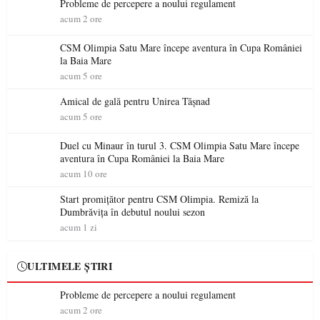
Probleme de percepere a noului regulament
acum 2 ore
CSM Olimpia Satu Mare începe aventura în Cupa României
la Baia Mare
acum 5 ore
Amical de gală pentru Unirea Tășnad
acum 5 ore
Duel cu Minaur în turul 3. CSM Olimpia Satu Mare începe
aventura în Cupa României la Baia Mare
acum 10 ore
Start promițător pentru CSM Olimpia. Remiză la
Dumbrăvița în debutul noului sezon
acum 1 zi
ULTIMELE ȘTIRI
Probleme de percepere a noului regulament
acum 2 ore