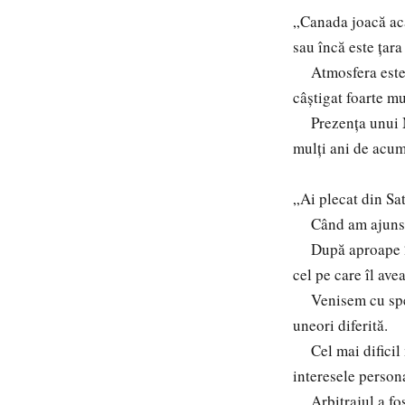
„Canada joacă aca
sau încă este țar
Atmosfera este ex
câștigat foarte mu
Prezența unui Mon
mulți ani de acum
„Ai plecat din Sa
Când am ajuns în 
După aproape 20 
cel pe care îl av
Venisem cu speran
uneori diferită.
Cel mai dificil m
interesele persona
Arbitrajul a fost