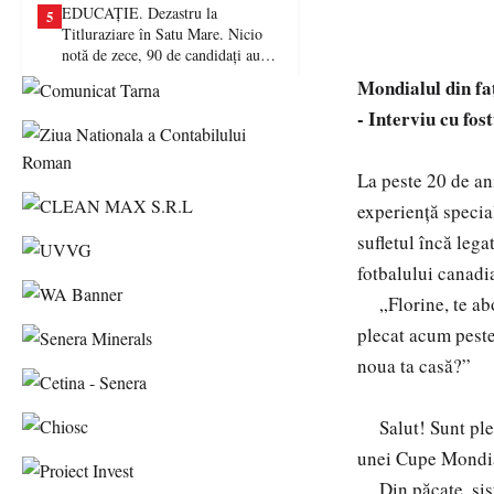
EDUCAȚIE. Dezastru la
5
Titluraziare în Satu Mare. Nicio
notă de zece, 90 de candidați au
picat examenul
Mondialul din fa
- Interviu cu fos
La peste 20 de ani
experiență speci
sufletul încă leg
fotbalului canadi
„Florine, te abo
plecat acum peste
noua ta casă?”
Salut! Sunt pleca
unei Cupe Mondia
Din păcate, siste