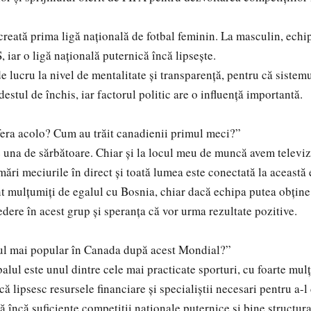
eată prima ligă națională de fotbal feminin. La masculin, echi
 iar o ligă națională puternică încă lipsește.
lucru la nivel de mentalitate și transparență, pentru că sistemu
destul de închis, iar factorul politic are o influență importantă.
era acolo? Cum au trăit canadienii primul meci?”
na de sărbătoare. Chiar și la locul meu de muncă avem televizo
ări meciurile în direct și toată lumea este conectată la această 
ulțumiți de egalul cu Bosnia, chiar dacă echipa putea obține ș
edere în acest grup și speranța că vor urma rezultate pozitive.
lul mai popular în Canada după acest Mondial?”
ul este unul dintre cele mai practicate sporturi, cu foarte mulți
lipsesc resursele financiare și specialiștii necesari pentru a-l 
ă încă suficiente competiții naționale puternice și bine structura