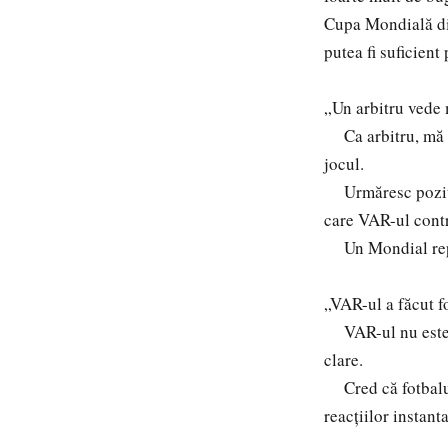
Cupa Mondială din
putea fi suficien
„Un arbitru vede 
Ca arbitru, mă co
jocul.
Urmăresc poziționa
care VAR-ul contr
Un Mondial reprez
„VAR-ul a făcut f
VAR-ul nu este pe
clare.
Cred că fotbalul 
reacțiilor instant