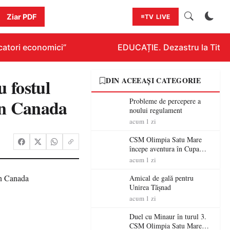
Ziar PDF
TV LIVE
tori economici”
EDUCAȚIE. Dezastru la Titluraz
u fostul
DIN ACEEAȘI CATEGORIE
 în Canada
Probleme de percepere a
noului regulament
acum 1 zi
CSM Olimpia Satu Mare
începe aventura în Cupa
României la Baia Mare
acum 1 zi
Amical de gală pentru
Unirea Tășnad
acum 1 zi
Duel cu Minaur în turul 3.
CSM Olimpia Satu Mare