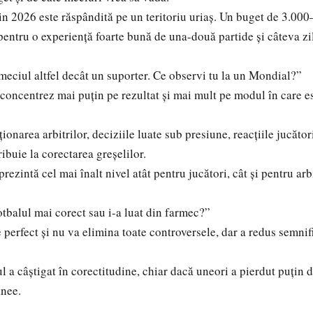
 2026 este răspândită pe un teritoriu uriaș. Un buget de 3.000
t pentru o experiență foarte bună de una-două partide și câteva z
meciul altfel decât un suporter. Ce observi tu la un Mondial?”
ncentrez mai puțin pe rezultat și mai mult pe modul în care es
rea arbitrilor, deciziile luate sub presiune, reacțiile jucătoril
ibuie la corectarea greșelilor.
intă cel mai înalt nivel atât pentru jucători, cât și pentru arbi
otbalul mai corect sau i-a luat din farmec?”
rfect și nu va elimina toate controversele, dar a redus semnifi
a câștigat în corectitudine, chiar dacă uneori a pierdut puțin 
anee.