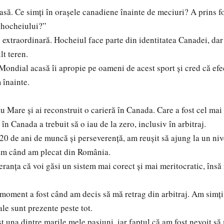
să. Ce simți în orașele canadiene înainte de meciuri? A prins f
a hocheiului?”
traordinară. Hocheiul face parte din identitatea Canadei, dar 
lt teren.
dial acasă îi apropie pe oameni de acest sport și cred că efec
 înainte.
tu Mare și ai reconstruit o carieră în Canada. Care a fost cel m
Canada a trebuit să o iau de la zero, inclusiv în arbitraj.
de ani de muncă și perseverență, am reușit să ajung la un niv
eam când am plecat din România.
ța că voi găsi un sistem mai corect și mai meritocratic, însă r
oment a fost când am decis să mă retrag din arbitraj. Am simțit 
le sunt prezente peste tot.
 una dintre marile mele pasiuni, iar faptul că am fost nevoit să