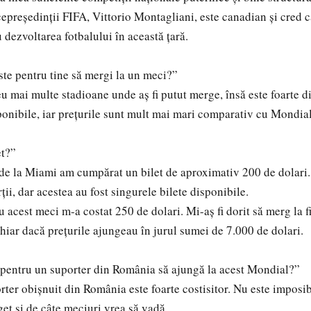
reședinții FIFA, Vittorio Montagliani, este canadian și cred c
 dezvoltarea fotbalului în această țară.
ste pentru tine să mergi la un meci?”
ai multe stadioane unde aș fi putut merge, însă este foarte dif
sponibile, iar prețurile sunt mult mai mari comparativ cu Mondial
et?”
 la Miami am cumpărat un bilet de aproximativ 200 de dolari. 
rții, dar acestea au fost singurele bilete disponibile.
cest meci m-a costat 250 de dolari. Mi-aș fi dorit să merg la f
chiar dacă prețurile ajungeau în jurul sumei de 7.000 de dolari.
i pentru un suporter din România să ajungă la acest Mondial?”
r obișnuit din România este foarte costisitor. Nu este imposib
get și de câte meciuri vrea să vadă.