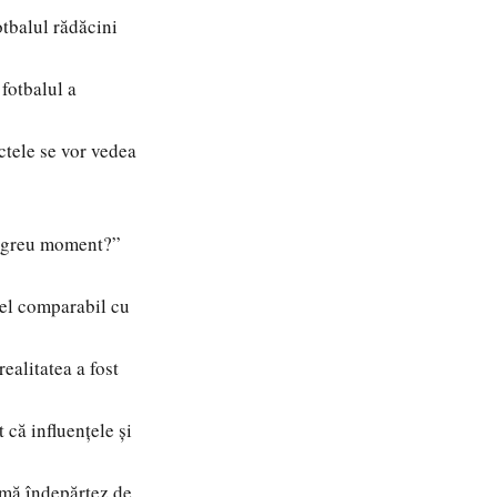
otbalul rădăcini
fotbalul a
tele se vor vedea
ai greu moment?”
el comparabil cu
ealitatea a fost
că influențele și
 mă îndepărtez de