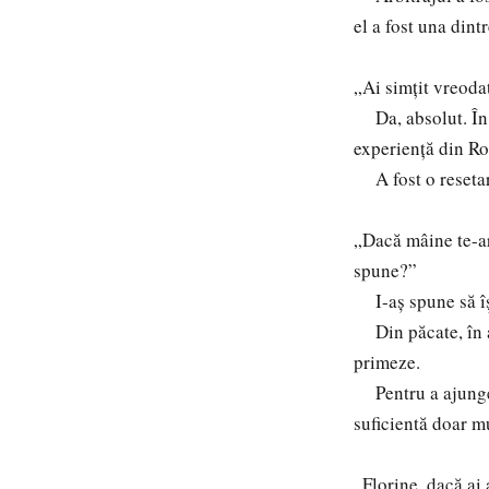
el a fost una dint
„Ai simțit vreoda
Da, absolut. În C
experiență din R
A fost o resetare
„Dacă mâine te-ar
spune?”
I-aș spune să își
Din păcate, în ar
primeze.
Pentru a ajunge l
suficientă doar m
„Florine, dacă ai