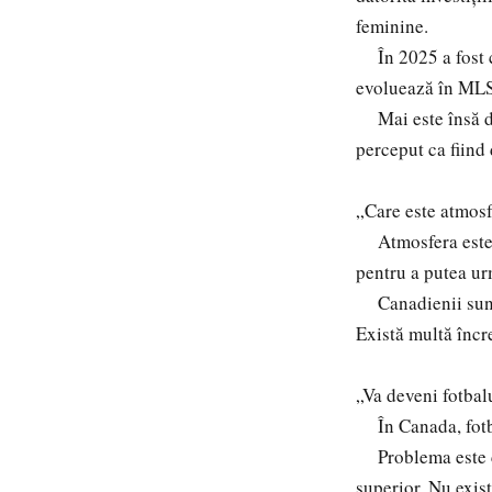
feminine.
În 2025 a fost cr
evoluează în MLS,
Mai este însă de 
perceput ca fiind 
„Care este atmosf
Atmosfera este u
pentru a putea urm
Canadienii sunt m
Există multă încr
„Va deveni fotba
În Canada, fotbal
Problema este că 
superior. Nu exist