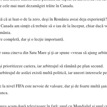
re cele mai mari dezamăgiri trăite în Canada.
tă că ai luat-o de la zero, deși în România aveai deja experiență
anada am simțit că trebuie să o iau de la început, chiar dacă 
omânia.
 completă, dar și o lecție importantă.
 suna cineva din Satu Mare și ți-ar spune «vreau să ajung arbitr
 prioritizeze cariera, iar arbitrajul să rămână pe plan secund.
bitrajul de astăzi există multă politică, iar uneori interesele p
a nivel FIFA este nevoie de valoare, dar și de foarte multă șan
unca.
 avea acum două televizoare în față: unul cu Mondialul și unul 