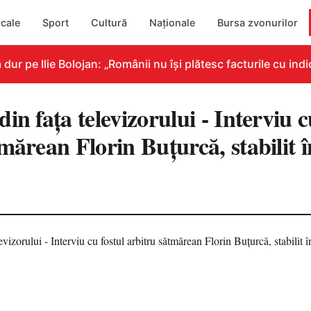
cale
Sport
Cultură
Naționale
Bursa zvonurilor
pe Ilie Bolojan: „Românii nu își plătesc facturile cu indica
in fața televizorului - Interviu c
tmărean Florin Buțurcă, stabilit