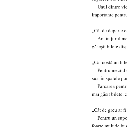
Unul dintre vicep
importante pentru
„Cât de departe e
Am în jurul meu m
găsești bilete di
„Cât costă un bil
Pentru meciul de
sus, în spatele po
Parcarea pentru a
mai găsit bilete, 
„Cât de greu ar f
Pentru un suporte
foarte mult de bu