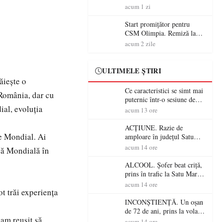
începe aventura în Cupa
acum 1 zi
României la Baia Mare
Start promițător pentru
CSM Olimpia. Remiză la
Dumbrăvița în debutul
acum 2 zile
noului sezon
ULTIMELE ȘTIRI
ăiește o
Ce caracteristici se simt mai
România, dar cu
puternic într-o sesiune de
ial, evoluția
distracție la sloturi online:
acum 13 ore
volatilitatea sau nivelul
RTP?
ACȚIUNE. Razie de
e Mondial. Ai
amploare în județul Satu
Mare! Polițiștii au dat sute
acum 14 ore
upă Mondială în
de amenzi și au lăsat 14
șoferi fără permis într-o
ALCOOL. Șofer beat criță,
singură zi
prins în trafic la Satu Mare!
Alcoolemie uriașă
acum 14 ore
t trăi experiența
descoperită de polițiști
INCONȘTIENȚĂ. Un oșan
de 72 de ani, prins la volan
 am reușit să
fără permis! Polițiștii l-au
acum 14 ore