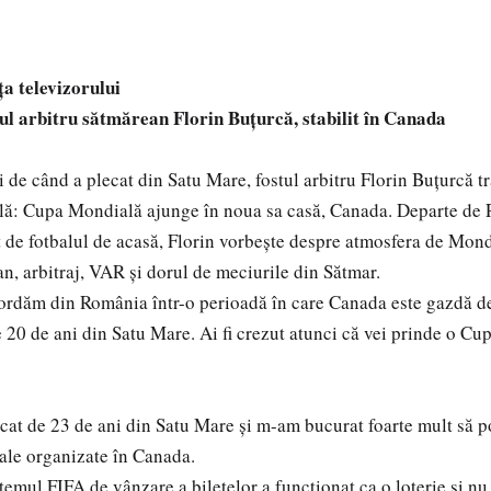
ța televizorului
tul arbitru sătmărean Florin Buțurcă, stabilit în Canada
 de când a plecat din Satu Mare, fostul arbitru Florin Buțurcă tr
ală: Cupa Mondială ajunge în noua sa casă, Canada. Departe de 
at de fotbalul de acasă, Florin vorbește despre atmosfera de Mond
an, arbitraj, VAR și dorul de meciurile din Sătmar.
rdăm din România într-o perioadă în care Canada este gazdă d
 20 de ani din Satu Mare. Ai fi crezut atunci că vei prinde o C
t de 23 de ani din Satu Mare și m-am bucurat foarte mult să po
le organizate în Canada.
mul FIFA de vânzare a biletelor a funcționat ca o loterie și nu