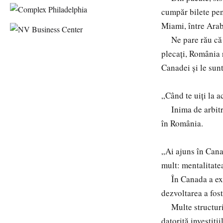
cumpăr bilete pen
Miami, între Arab
Ne pare rău că Ro
plecați, România 
Canadei și le sun
„Când te uiți la 
Inima de arbitru 
în România.
„Ai ajuns în Cana
mult: mentalitatea
În Canada a exist
dezvoltarea a fost
Multe structuri a
datorită investiți