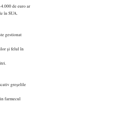
–4.000 de euro ar
ile în SUA.
te gestionat
or și felul în
tri.
cativ greșelile
din farmecul