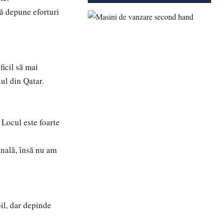
ă depune eforturi
icil să mai
ul din Qatar.
Locul este foarte
inală, însă nu am
il, dar depinde