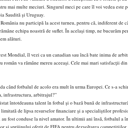
tru mai multe meciuri. Singurul meci pe care îl voi vedea este pe
ia Saudită și Uruguay.
mânia nu participă la acest turneu, pentru că, indiferent de c
rămâne echipa noastră de suflet. În același timp, ne bucurăm pen
tem alături.
acest Mondial, îl vezi ca un canadian sau încă bate inima de arb
român va rămâne mereu aceeași. Cele mai mari satisfacții din f
da când fotbalul de acolo era mult în urma Europei. Ce s-a sch
, infrastructura, arbitrajul?”
at întotdeauna talent în fotbal și o bază bună de infrastructură
 limitată de lipsa resurselor financiare și a specialiștilor profesio
u fost conduse la nivel amator. În ultimii ani însă, fotbalul a î
ilor și sprijinului oferit de FIFA pentru dezvoltarea competițiilor