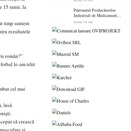
cadorosit cu un dosar penal
 15 iunie, la
Patronatul Producătorilor
Industriali de Medicamente
din România (PRIMER):
acum 14 ore
ât timp suntem
“Întreruperea alimentării cu
tru rezultatele
energie electrică a fabricilor
de medicamente va pune în
pericol accesul pacienților la
medicamente esențiale
itru român?”
otbal le-am trăit
imbat cel mai
, însă
niști.
nceput să crească
 masculine și