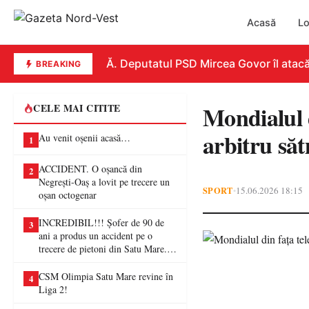
Acasă
Lo
REPLICĂ. Deputatul PSD Mircea Govor îl atacă dur 
BREAKING
Mondialul d
CELE MAI CITITE
arbitru să
Au venit oșenii acasă…
1
ACCIDENT. O oșancă din
2
Negrești-Oaș a lovit pe trecere un
SPORT
15.06.2026 18:15
•
oșan octogenar
INCREDIBIL!!! Șofer de 90 de
3
ani a produs un accident pe o
trecere de pietoni din Satu Mare. O
femeie a ajuns la spital
CSM Olimpia Satu Mare revine în
4
Liga 2!