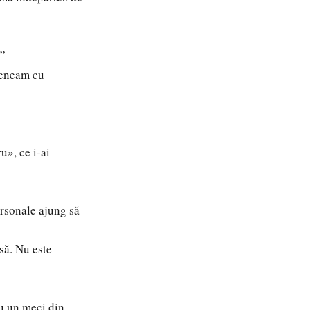
?”
veneam cu
u», ce i-ai
ersonale ajung să
să. Nu este
cu un meci din