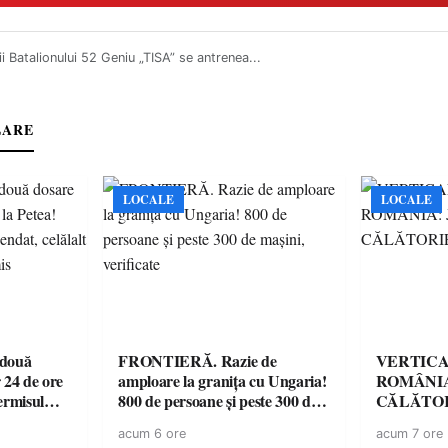
rii Batalionului 52 Geniu „TISA” se antrenea...
LARE
LOCALE
LOCALE
 două
FRONTIERĂ. Razie de
VERTICA
 24 de ore
amploare la granița cu Ungaria!
ROMÂNIA
ermisul
800 de persoane și peste 300 de
CĂLĂTOR
 a avut
mașini, verificate
acum 6 ore
acum 7 ore