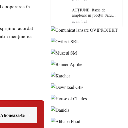
volatilitatea sau nivelul
nd cooperarea în
RTP?
ACȚIUNE. Razie de
amploare în județul Satu
Mare! Polițiștii au dat sute
acum 1 zi
de amenzi și au lăsat 14
sprijinul acordat
șoferi fără permis într-o
pentru menținerea
singură zi
Abonează-te