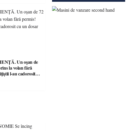
ENȚĂ. Un oșan de
prins la volan fără
țiștii l-au cadorosit
r penal