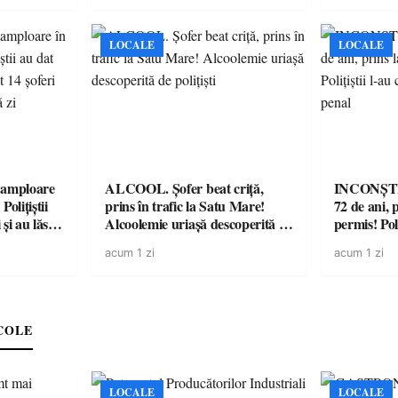
LOCALE
LOCALE
amploare
ALCOOL. Șofer beat criță,
INCONȘTI
olițiștii
prins în trafic la Satu Mare!
72 de ani, 
și au lăsat
Alcoolemie uriașă descoperită de
permis! Poli
într-o
polițiști
cu un dosa
acum 1 zi
acum 1 zi
COLE
LOCALE
LOCALE