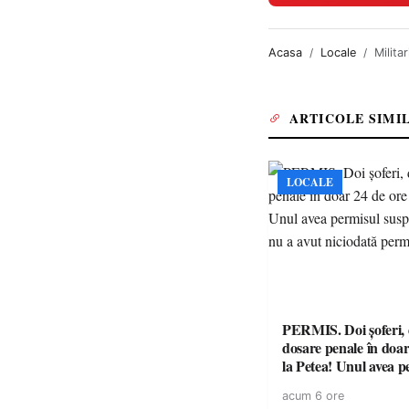
Acasa
Locale
Milita
ARTICOLE SIMI
LOCALE
PERMIS. Doi șoferi,
dosare penale în doar
la Petea! Unul avea p
suspendat, celălalt nu
acum 6 ore
niciodată permis