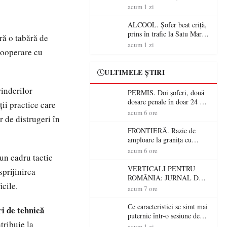
Mare! Polițiștii au dat sute
acum 1 zi
de amenzi și au lăsat 14
șoferi fără permis într-o
ALCOOL. Șofer beat criță,
singură zi
prins în trafic la Satu Mare!
ă o tabără de
Alcoolemie uriașă
acum 1 zi
 cooperare cu
descoperită de polițiști
ULTIMELE ȘTIRI
rinderilor
PERMIS. Doi șoferi, două
dosare penale în doar 24 de
ții practice care
ore la Petea! Unul avea
acum 6 ore
r de distrugeri în
permisul suspendat, celălalt
nu a avut niciodată permis
FRONTIERĂ. Razie de
amploare la granița cu
Ungaria! 800 de persoane și
acum 6 ore
-un cadru tactic
peste 300 de mașini,
verificate
VERTICALI PENTRU
sprijinirea
ROMÂNIA: JURNAL DE
icile.
CĂLĂTORIE FIJET
acum 7 ore
Ce caracteristici se simt mai
i de tehnică
puternic într-o sesiune de
tribuie la
distracție la sloturi online:
acum 1 zi