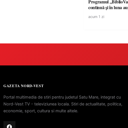
Programul „BiblioVa
continuă și în luna a
acum 1 zi
GAZETA NORD-VEST
Portal multimedia de stiri pentru judetul Satu Mare, integrat cu
Nord-Vest TV - televiziunea locala. Stiri de actualitate, politica,
economie, sport, cultura si multe altele.