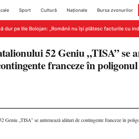
cale
Sport
Cultură
Naționale
Bursa zvonurilor
r pe Ilie Bolojan: „Românii nu își plătesc facturile cu indi
Batalionului 52 Geniu „TISA” se 
contingente franceze în poligonul
3