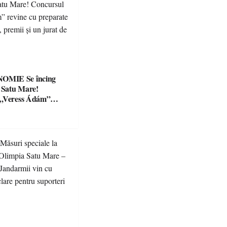
Se încing
a Satu Mare!
 „Veress Ádám”
preparate
se, premii și un jurat