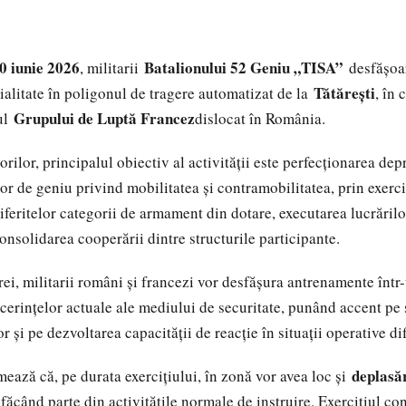
0 iunie 2026
Batalionului 52 Geniu „TISA”
, militarii
desfășoar
Tătărești
cialitate în poligonul de tragere automatizat de la
, în
Grupului de Luptă Francez
rul
dislocat în România.
orilor, principalul obiectiv al activității este perfecționarea dep
or de geniu privind mobilitatea și contramobilitatea, prin exerci
iferitelor categorii de armament din dotare, executarea lucrărilo
onsolidarea cooperării dintre structurile participante.
rei, militarii români și francezi vor desfășura antrenamente într
cerințelor actuale ale mediului de securitate, punând accent pe 
or și pe dezvoltarea capacității de reacție în situații operative dif
deplasăr
mează că, pe durata exercițiului, în zonă vor avea loc și
 făcând parte din activitățile normale de instruire. Exercițiul con