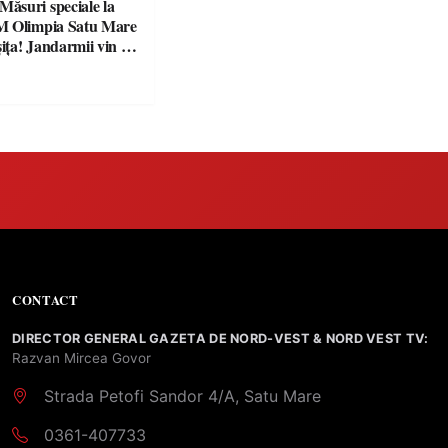
suri speciale la
M Olimpia Satu Mare
ța! Jandarmii vin cu
e clare pentru
CONTACT
DIRECTOR GENERAL GAZETA DE NORD-VEST & NORD VEST TV:
Razvan Mircea Govor
Strada Petofi Sandor 4/A, Satu Mare
0361-407733