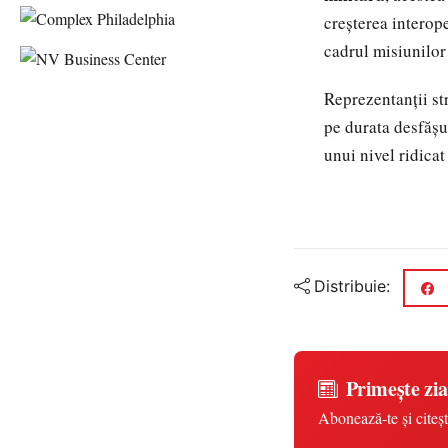
creșterea interope
cadrul misiunilor
Reprezentanții st
pe durata desfășu
unui nivel ridicat
Distribuie:
Primește zia
Abonează-te și citeșt