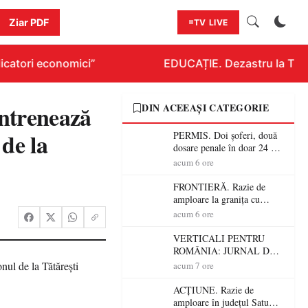
Ziar PDF
TV LIVE
catori economici”
EDUCAȚIE. Dezastru la Titlura
antrenează
DIN ACEEAȘI CATEGORIE
 de la
PERMIS. Doi șoferi, două
dosare penale în doar 24 de
ore la Petea! Unul avea
acum 6 ore
permisul suspendat, celălalt
nu a avut niciodată permis
FRONTIERĂ. Razie de
amploare la granița cu
Ungaria! 800 de persoane și
acum 6 ore
peste 300 de mașini,
verificate
VERTICALI PENTRU
ROMÂNIA: JURNAL DE
CĂLĂTORIE FIJET
acum 7 ore
ACȚIUNE. Razie de
amploare în județul Satu