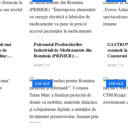
imt mai
Patronatul Producătorilor
GASTRONOMIE 
e de
Industriali de Medicamente din
ceaunele l
line:
România (PRIMER):
Concursul
lul RTP?
“Întreruperea alimentării cu
revine cu 
acum 1 zi
acum 1 zi
energie electrică a fabricilor de
spectaculoa
medicamente va pune în pericol
de renume
accesul pacienților la
medicamente esențiale
LOCALE
LOCALE