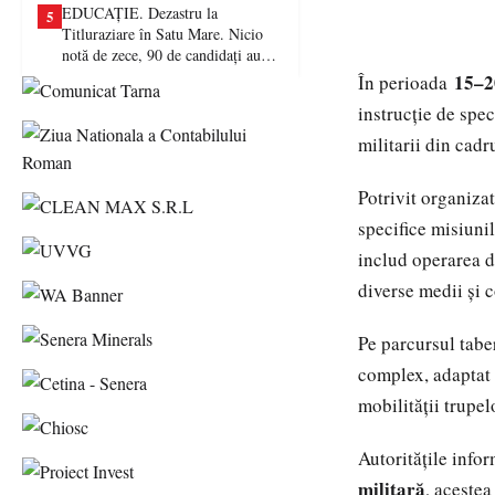
EDUCAȚIE. Dezastru la
5
Titluraziare în Satu Mare. Nicio
notă de zece, 90 de candidați au
picat examenul
15–2
În perioada
instrucție de spe
militarii din cad
Potrivit organizat
specifice misiunil
includ operarea d
diverse medii și c
Pe parcursul tabe
complex, adaptat 
mobilității trupel
Autoritățile infor
militară
, acestea