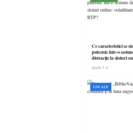
Ce caracteristici se s
puternic într-o sesiun
distracție la sloturi on
volatilitatea sau nive
acum 1 zi
LOCALE