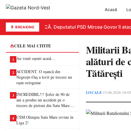
Acasă
Lo
REPLICĂ. Deputatul PSD Mircea Govor îl atacă du
BREAKING
Militarii 
CELE MAI CITITE
alături de 
Au venit oșenii acasă…
1
Tătărești
ACCIDENT. O oșancă din
2
Negrești-Oaș a lovit pe trecere un
oșan octogenar
LOCALE
15.06.2026 18:0
•
INCREDIBIL!!! Șofer de 90 de
3
ani a produs un accident pe o
trecere de pietoni din Satu Mare. O
femeie a ajuns la spital
CSM Olimpia Satu Mare revine în
4
Liga 2!