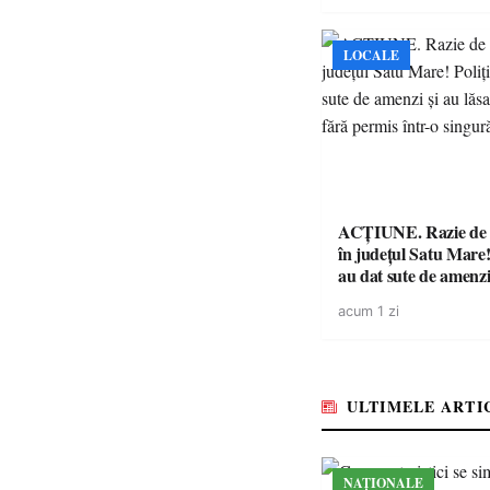
LOCALE
ACȚIUNE. Razie de 
în județul Satu Mare! P
au dat sute de amenzi 
14 șoferi fără permis 
acum 1 zi
singură zi
ULTIMELE ARTI
NAȚIONALE