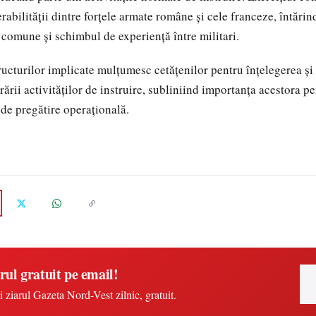
rabilității dintre forțele armate române și cele franceze, întări
 comune și schimbul de experiență între militari.
ructurilor implicate mulțumesc cetățenilor pentru înțelegerea și 
rării activităților de instruire, subliniind importanța acestora 
 de pregătire operațională.
rul gratuit pe email!
i ziarul Gazeta Nord-Vest zilnic, gratuit.