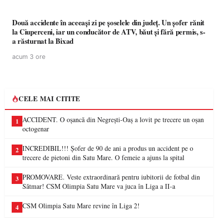
Două accidente în aceeași zi pe șoselele din județ. Un șofer rănit
la Ciuperceni, iar un conducător de ATV, băut și fără permis, s-
a răsturnat la Bixad
acum 3 ore
CELE MAI CITITE
ACCIDENT. O oșancă din Negrești-Oaș a lovit pe trecere un oșan
1
octogenar
INCREDIBIL!!! Șofer de 90 de ani a produs un accident pe o
2
trecere de pietoni din Satu Mare. O femeie a ajuns la spital
PROMOVARE. Veste extraordinară pentru iubitorii de fotbal din
3
Sătmar! CSM Olimpia Satu Mare va juca în Liga a II-a
CSM Olimpia Satu Mare revine în Liga 2!
4