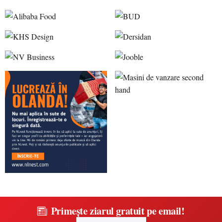
Primește ziarul gratuit pe email!