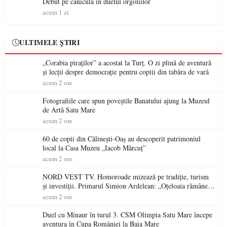
Debut pe caniculă în duelul orgoliilor
acum 1 zi
ULTIMELE ȘTIRI
„Corabia piraților” a acostat la Turț. O zi plină de aventură
și lecții despre democrație pentru copiii din tabăra de vară
acum 2 ore
Fotografiile care spun poveștile Banatului ajung la Muzeul
de Artă Satu Mare
acum 2 ore
60 de copii din Călinești-Oaș au descoperit patrimoniul
local la Casa Muzeu „Iacob Mărcuț”
acum 2 ore
NORD VEST TV. Homoroade mizează pe tradiție, turism
și investiții. Primarul Simion Ardelean: „Oțeloaia rămâne
un brand al Codrului”
acum 2 ore
Duel cu Minaur în turul 3. CSM Olimpia Satu Mare începe
aventura în Cupa României la Baia Mare