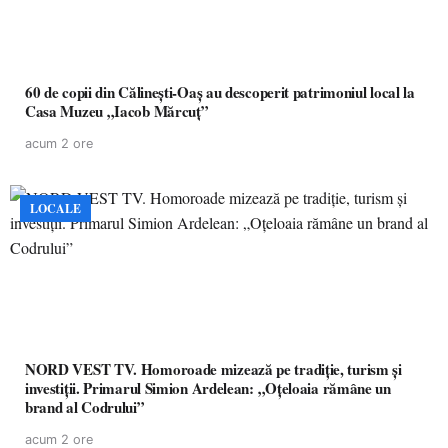
60 de copii din Călinești-Oaș au descoperit patrimoniul local la
Casa Muzeu „Iacob Mărcuț”
acum 2 ore
LOCALE
NORD VEST TV. Homoroade mizează pe tradiție, turism și
investiții. Primarul Simion Ardelean: „Oțeloaia rămâne un
brand al Codrului”
acum 2 ore