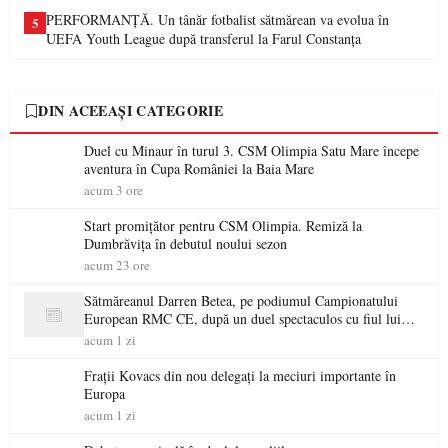
PERFORMANȚĂ. Un tânăr fotbalist sătmărean va evolua în
5
UEFA Youth League după transferul la Farul Constanța
DIN ACEEAȘI CATEGORIE
Duel cu Minaur în turul 3. CSM Olimpia Satu Mare începe
aventura în Cupa României la Baia Mare
acum 3 ore
Start promițător pentru CSM Olimpia. Remiză la
Dumbrăvița în debutul noului sezon
acum 23 ore
Sătmăreanul Darren Betea, pe podiumul Campionatului
European RMC CE, după un duel spectaculos cu fiul lui
Kimi Räikkönen
acum 1 zi
Frații Kovacs din nou delegați la meciuri importante în
Europa
acum 1 zi