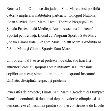
Reușita Lunii Olimpice din județul Satu Mare a fost posibilă
datorită implicării instituțiilor partenere: Colegiul Național
„Ioan Slavici” Satu Mare, Liceul Teoretic Negrești-Oaș,
Școala Profesională Medieșu Aurit, Asociația Județeană
Sportul pentru Toți, Liceul cu Program Sportiv Satu Mare,
Școala Gimnazială „Grigore Moisil” Satu Mare, Grădinița nr.
2 Satu Mare și Clubul Sportiv Satu Mare.
Un rol esențial l-au avut profesorii de educație fizică și
antrenorii care au sprijinit aceste inițiative și au transmis
copiilor un mesaj simplu, dar important: sportul înseamnă
sănătate, disciplină, respect și prietenie.
Prin astfel de proiecte, Filiala Satu Mare a Academiei Olimpice
Române continuă să ducă mai departe valorile olimpice și să
demonstreze că pasiunea pentru sport se construiește de la cele