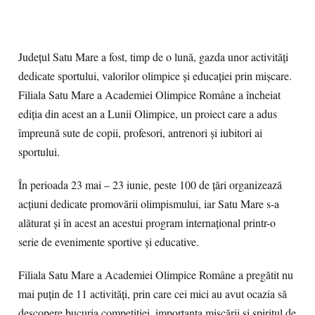
Județul Satu Mare a fost, timp de o lună, gazda unor activități
dedicate sportului, valorilor olimpice și educației prin mișcare.
Filiala Satu Mare a Academiei Olimpice Române a încheiat
ediția din acest an a Lunii Olimpice, un proiect care a adus
împreună sute de copii, profesori, antrenori și iubitori ai
sportului.
În perioada 23 mai – 23 iunie, peste 100 de țări organizează
acțiuni dedicate promovării olimpismului, iar Satu Mare s-a
alăturat și în acest an acestui program internațional printr-o
serie de evenimente sportive și educative.
Filiala Satu Mare a Academiei Olimpice Române a pregătit nu
mai puțin de 11 activități, prin care cei mici au avut ocazia să
descopere bucuria competiției, importanța mișcării și spiritul de