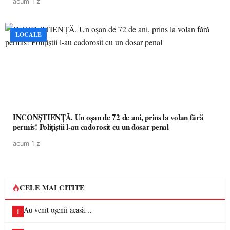
acum 1 zi
LOCALE
INCONȘTIENȚĂ. Un oșan de 72 de ani, prins la volan fără
permis! Polițiștii l-au cadorosit cu un dosar penal
acum 1 zi
CELE MAI CITITE
Au venit oșenii acasă…
1