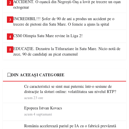
ACCIDENT. O oșancă din Negrești-Oaș a lovit pe trecere un oșan
2
octogenar
INCREDIBIL!!! Șofer de 90 de ani a produs un accident pe o
3
trecere de pietoni din Satu Mare. O femeie a ajuns la spital
CSM Olimpia Satu Mare revine în Liga 2!
4
EDUCAȚIE. Dezastru la Titluraziare în Satu Mare. Nicio notă de
5
zece, 90 de candidați au picat examenul
DIN ACEEAȘI CATEGORIE
Ce caracteristici se simt mai puternic într-o sesiune de
distracție la sloturi online: volatilitatea sau nivelul RTP?
acum 23 ore
Epopeea Istvan Kovacs
acum 4 saptamani
România accelerează pariul pe IA cu o fabrică prevăzută