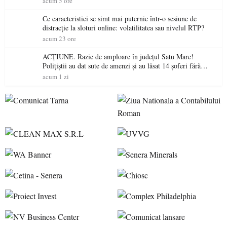
acum 5 ore
Ce caracteristici se simt mai puternic într-o sesiune de
distracție la sloturi online: volatilitatea sau nivelul RTP?
acum 23 ore
ACȚIUNE. Razie de amploare în județul Satu Mare!
Polițiștii au dat sute de amenzi și au lăsat 14 șoferi fără
permis într-o singură zi
acum 1 zi