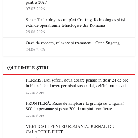
pentru 2027
07.07.2026
Super Technologies cumpără Crafting Technologies și își
extinde operațiunile tehnologice din România
29.06.2026
Oază de răcoare, relaxare și tratament - Ocna Șugatag
24.06.2026
ULTIMELE ȘTIRI
PERMIS. Doi șoferi, două dosare penale în doar 24 de ore
la Petea! Unul avea permisul suspendat, celălalt nu a avut
niciodată permis
acum 3 ore
FRONTIERĂ. Razie de amploare la granița cu Ungaria!
800 de persoane și peste 300 de mașini, verificate
acum 3 ore
VERTICALI PENTRU ROMÂNIA: JURNAL DE
CĂLĂTORIE FIJET