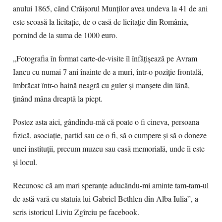
anului 1865, când Crăișorul Munților avea undeva la 41 de ani
este scoasă la licitație, de o casă de licitație din România,
pornind de la suma de 1000 euro.
„Fotografia în format carte-de-visite îl înfățișează pe Avram
Iancu cu numai 7 ani înainte de a muri, într-o poziție frontală,
îmbrăcat într-o haină neagră cu guler și manșete din lână,
ținând mâna dreaptă la piept.
Postez asta aici, gândindu-mă că poate o fi cineva, persoana
fizică, asociație, partid sau ce o fi, să o cumpere și să o doneze
unei instituții, precum muzeu sau casă memorială, unde îi este
și locul.
Recunosc că am mari speranțe aducându-mi aminte tam-tam-ul
de astă vară cu statuia lui Gabriel Bethlen din Alba Iulia”, a
scris istoricul Liviu Zgîrciu pe facebook.