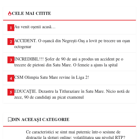
CELE MAI CITITE
Au venit oșenii acasă…
1
ACCIDENT. O oșancă din Negrești-Oaș a lovit pe trecere un oșan
2
octogenar
INCREDIBIL!!! Șofer de 90 de ani a produs un accident pe o
3
trecere de pietoni din Satu Mare. O femeie a ajuns la spital
CSM Olimpia Satu Mare revine în Liga 2!
4
EDUCAȚIE. Dezastru la Titluraziare în Satu Mare. Nicio notă de
5
zece, 90 de candidați au picat examenul
DIN ACEEAȘI CATEGORIE
Ce caracteristici se simt mai puternic într-o sesiune de
distracție la sloturi online: volatilitatea sau nivelul RTP?