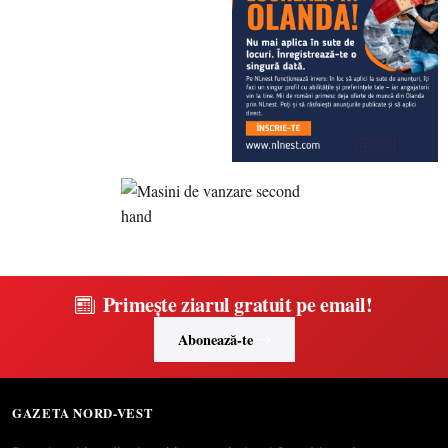
Primește ziarul gratuit pe email!
Abonează-te
GAZETA NORD-VEST