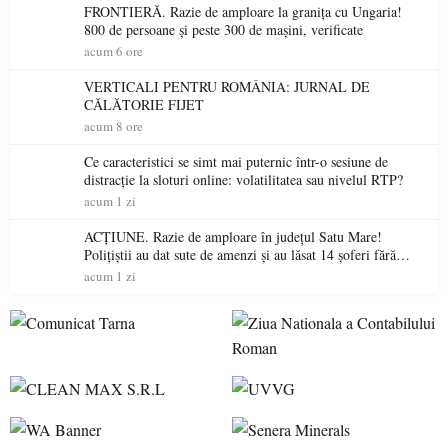
FRONTIERĂ. Razie de amploare la granița cu Ungaria!
800 de persoane și peste 300 de mașini, verificate
acum 6 ore
VERTICALI PENTRU ROMÂNIA: JURNAL DE
CĂLĂTORIE FIJET
acum 8 ore
Ce caracteristici se simt mai puternic într-o sesiune de
distracție la sloturi online: volatilitatea sau nivelul RTP?
acum 1 zi
ACȚIUNE. Razie de amploare în județul Satu Mare!
Polițiștii au dat sute de amenzi și au lăsat 14 șoferi fără
permis într-o singură zi
acum 1 zi