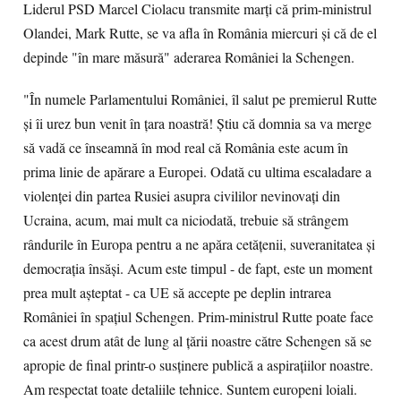
Liderul PSD Marcel Ciolacu transmite marți că prim-ministrul
Olandei, Mark Rutte, se va afla în România miercuri și că de el
depinde "în mare măsură" aderarea României la Schengen.
"În numele Parlamentului României, îl salut pe premierul Rutte
şi îi urez bun venit în ţara noastră! Ştiu că domnia sa va merge
să vadă ce înseamnă în mod real că România este acum în
prima linie de apărare a Europei. Odată cu ultima escaladare a
violenţei din partea Rusiei asupra civililor nevinovaţi din
Ucraina, acum, mai mult ca niciodată, trebuie să strângem
rândurile în Europa pentru a ne apăra cetăţenii, suveranitatea şi
democraţia însăşi. Acum este timpul - de fapt, este un moment
prea mult aşteptat - ca UE să accepte pe deplin intrarea
României în spaţiul Schengen. Prim-ministrul Rutte poate face
ca acest drum atât de lung al ţării noastre către Schengen să se
apropie de final printr-o susţinere publică a aspiraţiilor noastre.
Am respectat toate detaliile tehnice. Suntem europeni loiali.