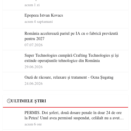
acum 1 zi
Epopeea Istvan Kovacs
acum 4 saptamani
România accelerează pariul pe IA cu o fabrică prevăzută
pentru 2027
07.07.2026
Super Technologies cumpără Crafting Technologies și își
extinde operațiunile tehnologice din România
29.06.2026
Oază de răcoare, relaxare și tratament - Ocna Șugatag
24.06.2026
ULTIMELE ȘTIRI
PERMIS. Doi șoferi, două dosare penale în doar 24 de ore
la Petea! Unul avea permisul suspendat, celălalt nu a avut
niciodată permis
acum 6 ore