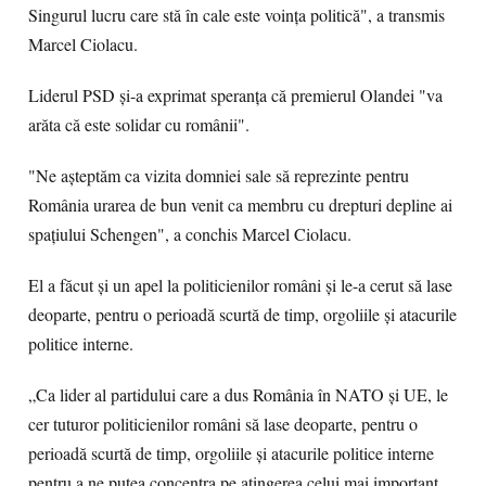
Singurul lucru care stă în cale este voinţa politică", a transmis
Marcel Ciolacu.
Liderul PSD şi-a exprimat speranţa că premierul Olandei "va
arăta că este solidar cu românii".
"Ne aşteptăm ca vizita domniei sale să reprezinte pentru
România urarea de bun venit ca membru cu drepturi depline ai
spaţiului Schengen", a conchis Marcel Ciolacu.
El a făcut și un apel la politicienilor români şi le-a cerut să lase
deoparte, pentru o perioadă scurtă de timp, orgoliile şi atacurile
politice interne.
„Ca lider al partidului care a dus România în NATO şi UE, le
cer tuturor politicienilor români să lase deoparte, pentru o
perioadă scurtă de timp, orgoliile şi atacurile politice interne
pentru a ne putea concentra pe atingerea celui mai important