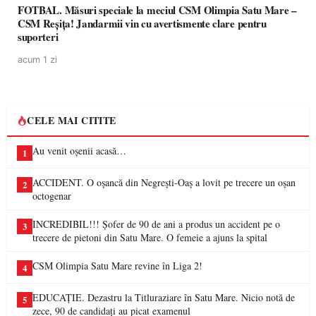
FOTBAL. Măsuri speciale la meciul CSM Olimpia Satu Mare –
CSM Reșița! Jandarmii vin cu avertismente clare pentru
suporteri
acum 1 zi
CELE MAI CITITE
Au venit oșenii acasă…
1
ACCIDENT. O oșancă din Negrești-Oaș a lovit pe trecere un oșan
2
octogenar
INCREDIBIL!!! Șofer de 90 de ani a produs un accident pe o
3
trecere de pietoni din Satu Mare. O femeie a ajuns la spital
CSM Olimpia Satu Mare revine în Liga 2!
4
EDUCAȚIE. Dezastru la Titluraziare în Satu Mare. Nicio notă de
5
zece, 90 de candidați au picat examenul