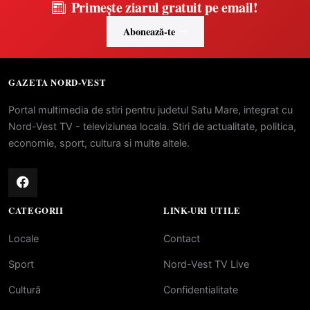
Primește ziarul gratuit pe email!
Abonează-te
GAZETA NORD-VEST
Portal multimedia de stiri pentru judetul Satu Mare, integrat cu
Nord-Vest TV - televiziunea locala. Stiri de actualitate, politica,
economie, sport, cultura si multe altele.
CATEGORII
LINK-URI UTILE
Locale
Contact
Sport
Nord-Vest TV Live
Cultură
Confidentialitate