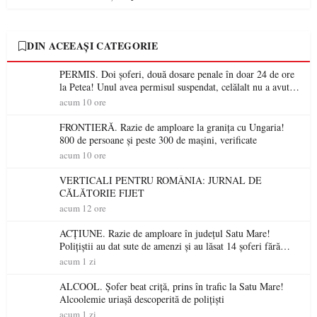
DIN ACEEAȘI CATEGORIE
PERMIS. Doi șoferi, două dosare penale în doar 24 de ore
la Petea! Unul avea permisul suspendat, celălalt nu a avut
niciodată permis
acum 10 ore
FRONTIERĂ. Razie de amploare la granița cu Ungaria!
800 de persoane și peste 300 de mașini, verificate
acum 10 ore
VERTICALI PENTRU ROMÂNIA: JURNAL DE
CĂLĂTORIE FIJET
acum 12 ore
ACȚIUNE. Razie de amploare în județul Satu Mare!
Polițiștii au dat sute de amenzi și au lăsat 14 șoferi fără
permis într-o singură zi
acum 1 zi
ALCOOL. Șofer beat criță, prins în trafic la Satu Mare!
Alcoolemie uriașă descoperită de polițiști
acum 1 zi