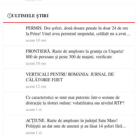
ULTIMELE ȘTIRI
PERMIS. Doi șoferi, două dosare penale în doar 24 de ore
la Petea! Unul avea permisul suspendat, celălalt nu a avut
niciodată permis
acum 10 ore
FRONTIERĂ. Razie de amploare la granița cu Ungaria!
800 de persoane și peste 300 de mașini, verificate
acum 10 ore
VERTICALI PENTRU ROMÂNIA: JURNAL DE
CĂLĂTORIE FIJET
acum 12 ore
Ce caracteristici se simt mai puternic într-o sesiune de
distracție la sloturi online: volatilitatea sau nivelul RTP?
acum 1 zi
ACȚIUNE. Razie de amploare în județul Satu Mare!
Polițiștii au dat sute de amenzi și au lăsat 14 șoferi fără
permis într-o singură zi
acum 1 zi