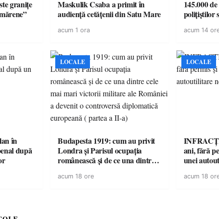
ste granițe
Maskulik Csaba a primit în
145.000 de 
ătmărene”
audiență cetățenii din Satu Mare
polițiștilor
acum 1 ora
acum 14 or
LOCALE
LOCALE
lan în
Budapesta 1919: cum au privit
INFRACȚI
penal după
Londra și Parisul ocupația
ani, fără pe
or
românească și de ce una dintre
unei autout
cele mai mari victorii militare ale
neînmatric
acum 18 ore
acum 18 or
României a devenit o
controversă diplomatică
europeană ( partea a II-a)
COLE