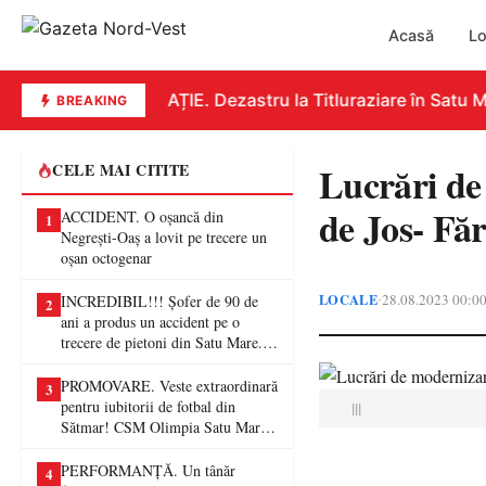
Acasă
Lo
EDUCAȚIE. Dezastru la Titluraziare în Satu Ma
BREAKING
Lucrări de
CELE MAI CITITE
de Jos- Fă
ACCIDENT. O oșancă din
1
Negrești-Oaș a lovit pe trecere un
oșan octogenar
LOCALE
28.08.2023 00:0
•
INCREDIBIL!!! Șofer de 90 de
2
ani a produs un accident pe o
trecere de pietoni din Satu Mare. O
femeie a ajuns la spital
PROMOVARE. Veste extraordinară
3
pentru iubitorii de fotbal din
|||
Sătmar! CSM Olimpia Satu Mare
va juca în Liga a II-a
PERFORMANȚĂ. Un tânăr
4