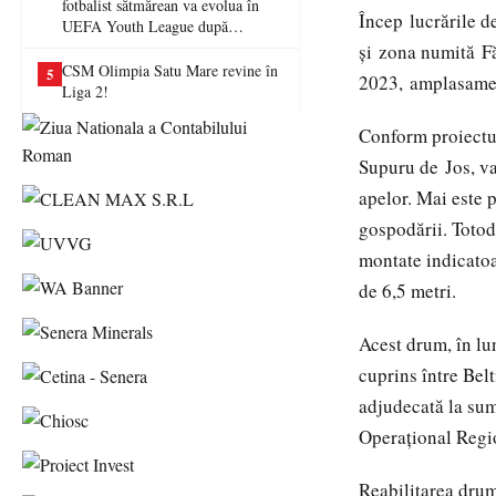
fotbalist sătmărean va evolua în
Încep
lucrările
d
UEFA Youth League după
transferul la Farul Constanța
și
zona numită
F
CSM Olimpia Satu Mare revine în
5
2023,
amplasamen
Liga 2!
Conform
proiectu
Supuru de
Jos,
v
apelor
. Mai
este 
gospodării
.
Totod
montate
indicato
de 6,5
metri
.
Acest
drum,
în
lu
cuprins
între
Belt
adjudecată
la
su
Operațional
Regi
Reabilitarea
drum