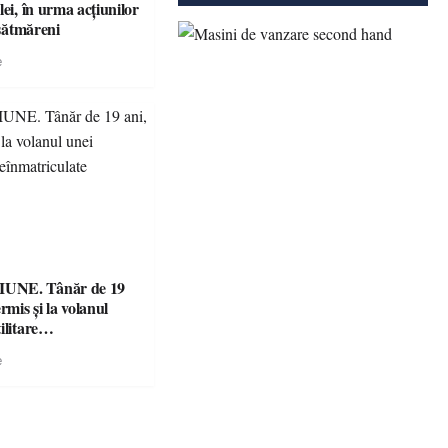
lei, în urma acțiunilor
 sătmăreni
e
UNE. Tânăr de 19
rmis și la volanul
ilitare
ulate
e