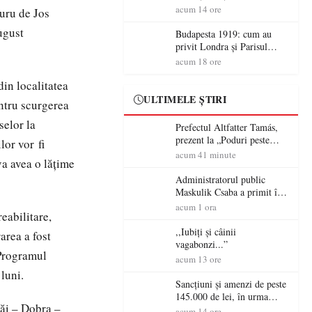
după un control al
acum 14 ore
uru
de Jos
polițiștilor
august
Budapesta 1919: cum au
privit Londra și Parisul
ocupația românească și de ce
acum 18 ore
una dintre cele mai mari
din
localitatea
victorii militare ale
României a devenit o
ULTIMELE ȘTIRI
ntru
scurgerea
controversă diplomatică
europeană ( partea a II-a)
selor
la
Prefectul Altfatter Tamás,
prezent la „Poduri peste
ilor vor
fi
granițe – Zilele Diasporei
acum 41 minute
va
avea
o
lățime
Sătmărene”
Administratorul public
Maskulik Csaba a primit în
audiență cetățenii din Satu
acum 1 ora
reabilitare
,
Mare
,,Iubiți și câinii
area
a
fost
vagabonzi...”
Programul
acum 13 ore
9
luni
.
Sancțiuni și amenzi de peste
145.000 de lei, în urma
ăi
– Dobra –
acțiunilor polițiștilor
acum 14 ore