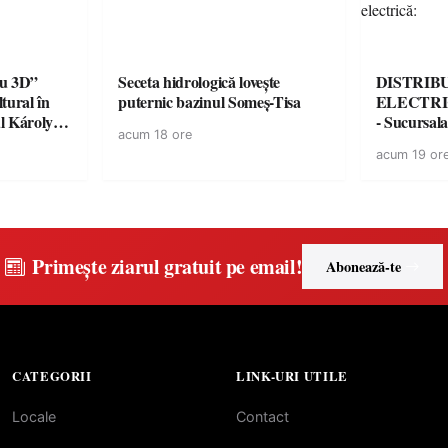
iu 3D”
Seceta hidrologică lovește
DISTRIB
tural în
puternic bazinul Someș-Tisa
ELECTRI
ul Károlyi
- Sucursal
acum 18 ore
întrerupere
acum 19 or
energie elec
Primește ziarul gratuit pe email!
Abonează-te
CATEGORII
LINK-URI UTILE
Locale
Contact