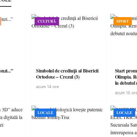
CULTURĂ
SPORT
onzi...”
Simbolul de credinţă al Bisericii
Start prom
Ortodoxe – Crezul (3)
Olimpia. R
în debutul 
acum 14 ore
acum 15 or
LOCALE
LOCALE