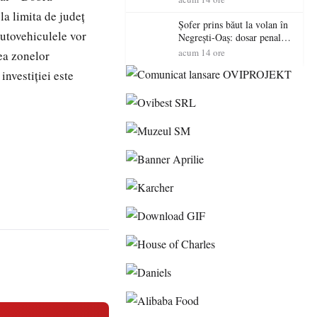
sătmăreni
la
limita
de
județ
Șofer prins băut la volan în
utovehiculele
vor
Negrești-Oaș: dosar penal
după un control al
acum 14 ore
ea
zonelor
polițiștilor
a
investiției
este