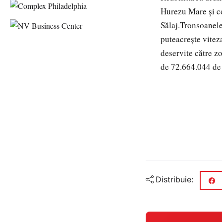
Hurezu
Mare
și
c
Sălaj.
Tronsoanel
putea
crește
vitez
deservite
către
zo
de 72.664.044 de 
Distribuie: