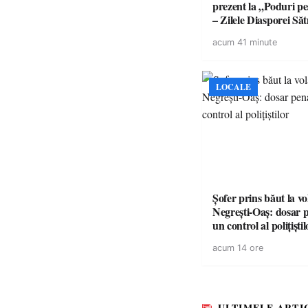
prezent la „Poduri pe
– Zilele Diasporei S
acum 41 minute
LOCALE
Șofer prins băut la vo
Negrești-Oaș: dosar 
un control al polițiștil
acum 14 ore
ULTIMELE ARTI