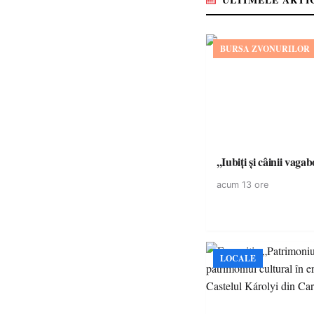
BURSA ZVONURILOR
,,Iubiți și câinii vagab
acum 13 ore
LOCALE