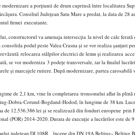
e
modernizare
a
porțiunii
de drum
cuprinsă
între
localitatea
Sup
ărcășura
.
Consil
iul
Județean
Satu
Mare a
predat
, la data de 28 
tul firmei
executante
.
lui
,
constructorul
va
amenaja intersecția
la
nivel
de
cale
ferată
a
consolida
podul
peste
Valea
Crasna
și
se
vor
realiza
șanțuri
pe
prevăzută
relocarea
stâlpilor
electrici
de
lemn
și realizarea
acce
ată
, se
vor moderniza
3
podețe
transversale
,
iar
la
finalul
lucrăr
arele
și
marcajele
rutiere
.
După modernizare
,
partea
carosabilă
ngime
de 2,1 km, vine
în completarea
tronsonului
aflat
în
plină
iug
-Dobra-
Corund
-
Bogdand-Hodod
,
în
lungime
de 38 km.
Lucr
ma
de 12.536.386 lei
și
se
realizează
din
fonduri europene
prin
onal (POR) 2014-2020.
Durata
de
execuție
a
lucrărilor
este
de 
ului
județean
DJ 108R,
începe
din DN 19A
Beltiug
–
Beltiug
B