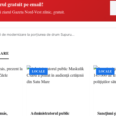
rul gratuit pe email!
i ziarul Gazeta Nord-Vest zilnic, gratuit.
i de modernizare la porțiunea de drum Supuru...
LARE
LOCALE
LOCALE
amás,
Administratorul public
Sancțiuni ș