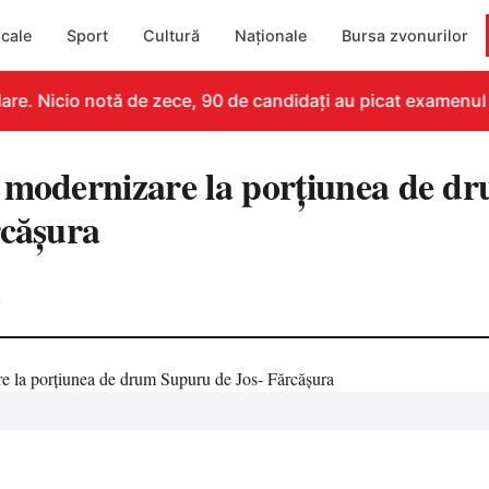
cale
Sport
Cultură
Naționale
Bursa zvonurilor
re. Nicio notă de zece, 90 de candidați au picat examenul
 modernizare la porțiunea de d
rcășura
0