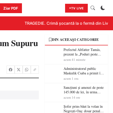
Ziar PDF
TV LIVE
TRAGEDIE. Crimă șocantă la o fermă din Livada!!
rum Supuru
DIN ACEEAȘI CATEGORIE
Prefectul Altfatter Tamás,
prezent la „Poduri peste
granițe – Zilele Diasporei
acum 41 minute
Sătmărene”
Administratorul public
Maskulik Csaba a primit în
audiență cetățenii din Satu
acum 1 ora
Mare
Sancțiuni și amenzi de peste
145.000 de lei, în urma
acțiunilor polițiștilor
acum 14 ore
sătmăreni
Șofer prins băut la volan în
Negrești-Oaș: dosar penal