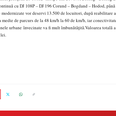
ontinuă
cu DJ 108P – DJ 196
Corund
–
Bogdand
–
Hodod
,
până
e
modernizate
vor
deservi
13.500 de
locuitori
,
după
reabilitare
a
a
medie
de
parcurs
de la 48 km/h la 60 de km/h,
iar
conectivitat
nele urbane
învecinate
va
fi
mult îmbunătățită
.
Valoarea
totală
lei.