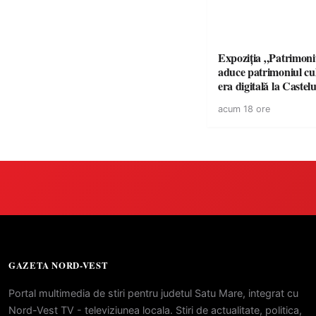
Expoziția „Patrimon
aduce patrimoniul cul
era digitală la Castel
din Carei
acum 18 ore
GAZETA NORD-VEST
Portal multimedia de stiri pentru judetul Satu Mare, integrat cu
Nord-Vest TV - televiziunea locala. Stiri de actualitate, politica,