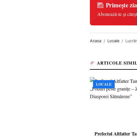
Primește zia
Abonează-te și citeșt
Acasa
Locale
Lucrăr
ARTICOLE SIMI
LOCALE
Prefectul Altfatter T