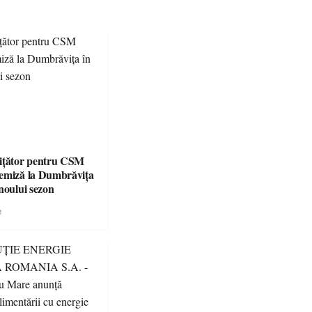
ițător pentru CSM
emiză la Dumbrăvița
noului sezon
e