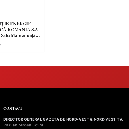
UȚIE ENERGIE
CĂ ROMANIA S.A.
a Satu Mare anunţă
a alimentării cu
e
trică:
CONTACT
DIRECTOR GENERAL GAZETA DE NORD-VEST & NORD VEST TV:
Razvan Mircea Govor