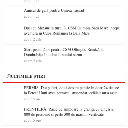
acum 1 zi
Amical de gală pentru Unirea Tășnad
acum 1 zi
Duel cu Minaur în turul 3. CSM Olimpia Satu Mare începe
aventura în Cupa României la Baia Mare
acum 2 zile
Start promițător pentru CSM Olimpia. Remiză la
Dumbrăvița în debutul noului sezon
acum 2 zile
ULTIMELE ȘTIRI
PERMIS. Doi șoferi, două dosare penale în doar 24 de ore
la Petea! Unul avea permisul suspendat, celălalt nu a avut
niciodată permis
acum 5 ore
FRONTIERĂ. Razie de amploare la granița cu Ungaria!
800 de persoane și peste 300 de mașini, verificate
acum 5 ore