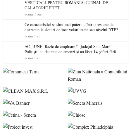
VERTICALI PENTRU ROMÂNIA: JURNAL DE
CĂLĂTORIE FIJET
acum 7 ore
Ce caracteristici se simt mai puternic într-o sesiune de
distracție la sloturi online: volatilitatea sau nivelul RTP?
acum 1 zi
ACȚIUNE. Razie de amploare în județul Satu Mare!
Polițiștii au dat sute de amenzi și au lăsat 14 șoferi fără
permis într-o singură zi
acum 1 zi