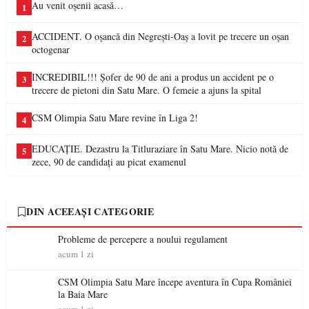
Au venit oșenii acasă…
1
ACCIDENT. O oșancă din Negrești-Oaș a lovit pe trecere un oșan
2
octogenar
INCREDIBIL!!! Șofer de 90 de ani a produs un accident pe o
3
trecere de pietoni din Satu Mare. O femeie a ajuns la spital
CSM Olimpia Satu Mare revine în Liga 2!
4
EDUCAȚIE. Dezastru la Titluraziare în Satu Mare. Nicio notă de
5
zece, 90 de candidați au picat examenul
DIN ACEEAȘI CATEGORIE
Probleme de percepere a noului regulament
acum 1 zi
CSM Olimpia Satu Mare începe aventura în Cupa României
la Baia Mare