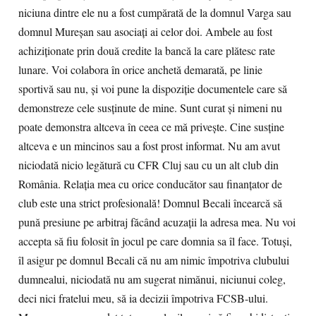
niciuna dintre ele nu a fost cumpărată de la domnul Varga sau
domnul Mureșan sau asociați ai celor doi. Ambele au fost
achiziționate prin două credite la bancă la care plătesc rate
lunare. Voi colabora în orice anchetă demarată, pe linie
sportivă sau nu, și voi pune la dispoziție documentele care să
demonstreze cele susținute de mine. Sunt curat și nimeni nu
poate demonstra altceva în ceea ce mă privește. Cine susține
altceva e un mincinos sau a fost prost informat. Nu am avut
niciodată nicio legătură cu CFR Cluj sau cu un alt club din
România. Relația mea cu orice conducător sau finanțator de
club este una strict profesională! Domnul Becali încearcă să
pună presiune pe arbitraj făcând acuzații la adresa mea. Nu voi
accepta să fiu folosit în jocul pe care domnia sa îl face. Totuși,
îl asigur pe domnul Becali că nu am nimic împotriva clubului
dumnealui, niciodată nu am sugerat nimănui, niciunui coleg,
deci nici fratelui meu, să ia decizii împotriva FCSB-ului.