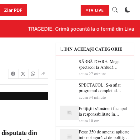
Ziar PDF
TV LIVE
TRAGEDIE. Crimă șocantă la o fermă din Livada!!! 
DIN ACEEAȘI CATEGORIE
SĂRBĂTOARE. Mega
spectacol la Ardud!
ANTONIA, VUNK și
acum 27 minute
EMAA urcă pe scenă
SPECTACOL. S-a aflat
programul complet al
Sărbătorii Castanelor 2026!
acum 34 minute
Andra, Paraziții, Irina
Rimes, Killa Fonic, Zdob și
Polițiștii sătmăreni fac apel
Zdub și Fuego vin la Baia
la responsabilitate în
Mare
trafic…
acum 10 ore
disputate din
Peste 350 de amenzi aplicate
într-o singură zi de polițiștii