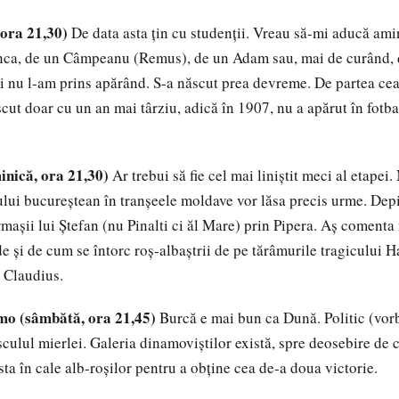
 ora 21,30)
De data asta țin cu studenții. Vreau să-mi aducă ami
nca, de un Câmpeanu (Remus), de un Adam sau, mai de curând, 
i nu l-am prins apărând. S-a născut prea devreme. De partea cea
scut doar cu un an mai târziu, adică în 1907, nu a apărut în fotb
inică, ora 21,30)
Ar trebui să fie cel mai liniștit meci al etapei.
ului bucureștean în tranșeele moldave vor lăsa precis urme. Dep
rmașii lui Ștefan (nu Pinalti ci ăl Mare) prin Pipera. Aș comenta
 și de cum se întorc roș-albaștrii de pe tărâmurile tragicului Ha
i Claudius.
mo (sâmbătă, ora 21,45)
Burcă e mai bun ca Dună. Politic (vor
culul mierlei. Galeria dinamoviștilor există, spre deosebire de 
sta în cale alb-roșilor pentru a obține cea de-a doua victorie.