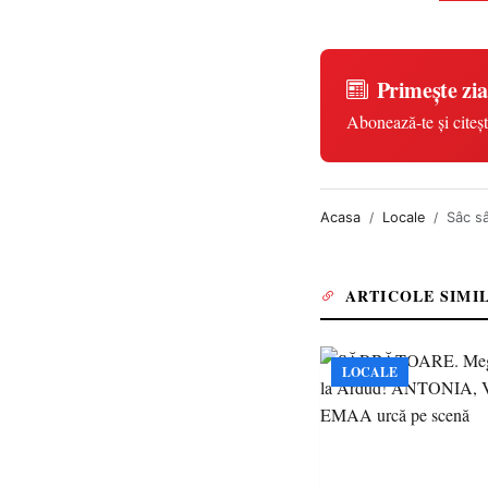
Primește zia
Abonează-te și citeșt
Acasa
Locale
Sâc s
ARTICOLE SIMI
LOCALE