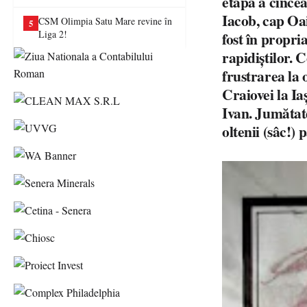
etapa a cincea
va juca în Liga a II-a
Iacob, cap Oa
CSM Olimpia Satu Mare revine în
5
Liga 2!
fost în propri
rapidiștilor. 
frustrarea la 
Craiovei la Ia
Ivan. Jumătate 
oltenii (sâc!) 