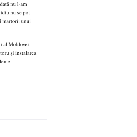
odată nu l-am
vidiu nu se pot
i martorii unui
bi al Moldovei
toru și instalarea
bleme