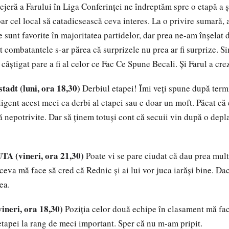
lejeră a Farului în Liga Conferinței ne îndreptăm spre o etapă a 
ar cel local să catadicsească ceva interes. La o privire sumară, 
 sunt favorite în majoritatea partidelor, dar prea ne-am înșelat 
t combatantele s-ar părea că surprizele nu prea ar fi surprize. S
câștigat pare a fi al celor ce Fac Ce Spune Becali. Și Farul a crez
tadt (luni, ora 18,30)
Derbiul etapei! Îmi veți spune după term
ligent acest meci ca derbi al etapei sau e doar un moft. Păcat că
oră nepotrivite. Dar să ținem totuși cont că secuii vin după o depl
UTA (vineri, ora 21,30)
Poate vi se pare ciudat că dau prea mul
ceva mă face să cred că Rednic și ai lui vor juca iarăși bine. Da
ea.
vineri, ora 18,30)
Poziția celor două echipe în clasament mă fac
etapei la rang de meci important. Sper că nu m-am pripit.