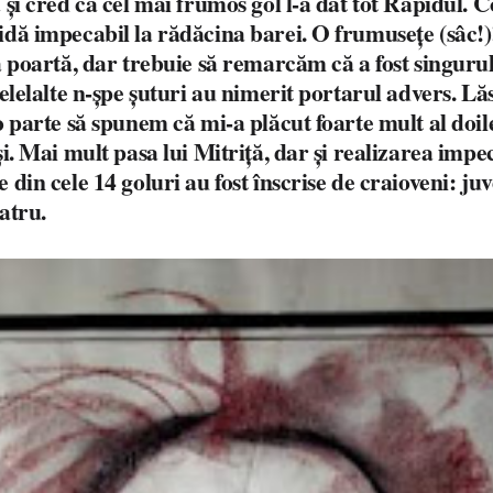
 și cred că cel mai frumos gol l-a dat tot Rapidul. 
idă impecabil la rădăcina barei. O frumusețe (sâc!)
a poartă, dar trebuie să remarcăm că a fost singurul 
Celelalte n-șpe șuturi au nimerit portarul advers. L
o parte să spunem că mi-a plăcut foarte mult al doile
și. Mai mult pasa lui Mitriță, dar și realizarea impec
din cele 14 goluri au fost înscrise de craioveni: juve
patru.