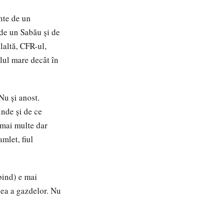
nte de un
de un Sabău și de
laltă, CFR-ul,
alul mare decât în
 Nu și anost.
inde și de ce
 mai multe dar
mlet, fiul
bind) e mai
cea a gazdelor. Nu