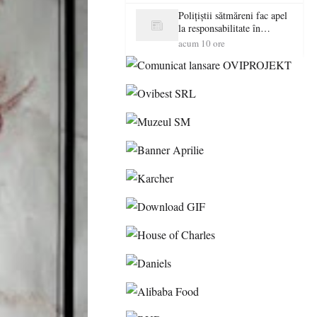
Polițiștii sătmăreni fac apel
la responsabilitate în
trafic…
acum 10 ore