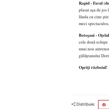
Rapid - Farul (d
plasat așa de jos
lăuda cu cine ști
meci spectaculos,
Botoșani - Oțelu
cele două echipe 
unui nou antrenor
gălățeanului Dor
Opriți războiul!
Distribuie: