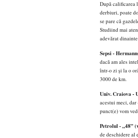
După calificarea 
derbiuri, poate do
se pare că gazdele
Studiind mai aten
adevărat dinainte 
Sepsi - Hermanns
dacă am ales inte
într-o zi și la o 
3000 de km.
Univ. Craiova - 
acestui meci, dar 
punct(e) vom ved
Petrolul - „48” (
de deschidere al 