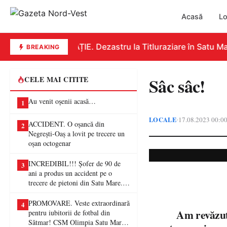
Acasă
Lo
EDUCAȚIE. Dezastru la Titluraziare în Satu Mare.
BREAKING
Sâc sâc!
CELE MAI CITITE
Au venit oșenii acasă…
1
LOCALE
17.08.2023 00:0
•
ACCIDENT. O oșancă din
2
Negrești-Oaș a lovit pe trecere un
oșan octogenar
INCREDIBIL!!! Șofer de 90 de
3
ani a produs un accident pe o
trecere de pietoni din Satu Mare. O
femeie a ajuns la spital
PROMOVARE. Veste extraordinară
4
Am revăzut ce
pentru iubitorii de fotbal din
Sătmar! CSM Olimpia Satu Mare