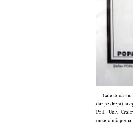
Câte două victori
dar pe drept) la e
Poli - Univ. Crai
mizerabilă pomană