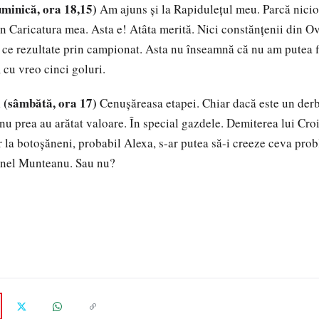
uminică, ora 18,15)
Am ajuns și la Rapidulețul meu. Parcă nici
 în Caricatura mea. Asta e! Atâta merită. Nici constănțenii din O
e ce rezultate prin campionat. Asta nu înseamnă că nu am putea f
 cu vreo cinci goluri.
l (sâmbătă, ora 17)
Cenușăreasa etapei. Chiar dacă este un der
nu prea au arătat valoare. În special gazdele. Demiterea lui Croi
 la botoșăneni, probabil Alexa, s-ar putea să-i creeze ceva pro
inel Munteanu. Sau nu?