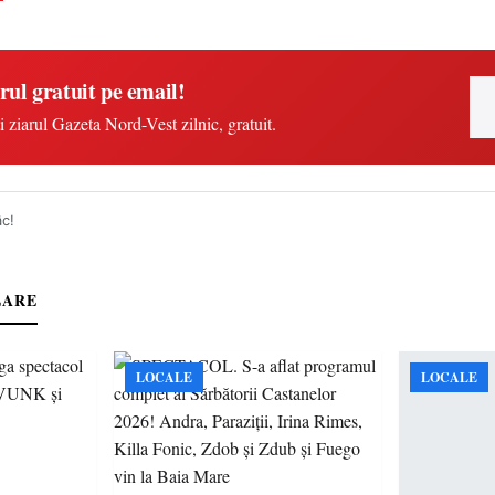
rul gratuit pe email!
i ziarul Gazeta Nord-Vest zilnic, gratuit.
âc!
LARE
LOCALE
LOCALE