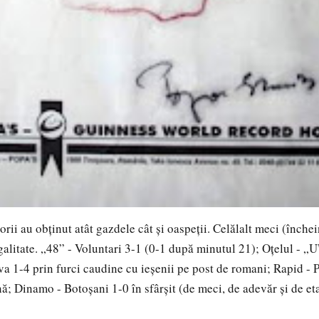
i au obținut atât gazdele cât și oaspeții. Celălalt meci (înche
galitate. „48” - Voluntari 3-1 (0-1 după minutul 21); Oțelul - „U”
ova 1-4 prin furci caudine cu ieșenii pe post de romani; Rapid - 
; Dinamo - Botoșani 1-0 în sfârșit (de meci, de adevăr și de et