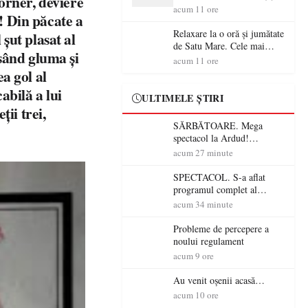
Corner, deviere
sătmăreni
acum 11 ore
! Din păcate a
Relaxare la o oră și jumătate
șut plasat al
de Satu Mare. Cele mai
ăsând gluma și
spectaculoase piscine
acum 11 ore
exterioare cu cazare din
a gol al
Maramureș, ideale pentru o
abilă a lui
escapadă de vară
ULTIMELE ȘTIRI
ții trei,
SĂRBĂTOARE. Mega
spectacol la Ardud!
ANTONIA, VUNK și
acum 27 minute
EMAA urcă pe scenă
SPECTACOL. S-a aflat
programul complet al
Sărbătorii Castanelor 2026!
acum 34 minute
Andra, Paraziții, Irina
Rimes, Killa Fonic, Zdob și
Probleme de percepere a
Zdub și Fuego vin la Baia
noului regulament
Mare
acum 9 ore
Au venit oșenii acasă…
acum 10 ore