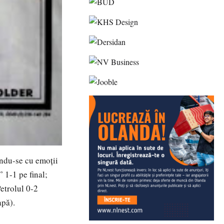
indu-se cu emoții
 1-1 pe final;
Petrolul 0-2
apă).