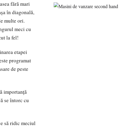
șasea fără mari
așa în diagonală,
de multe ori.
ingurul meci cu
ut la fel!
inarea etapei
 este programat
asare de peste
tă importanță
că se întorc cu
e să ridic meciul