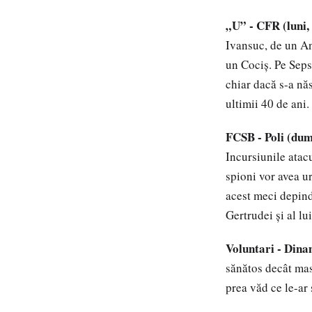
„U” - CFR (luni,
Ivansuc, de un A
un Cociș. Pe Seps
chiar dacă s-a nă
ultimii 40 de ani.
FCSB - Poli (dum
Incursiunile atac
spioni vor avea u
acest meci depinde
Gertrudei și al lu
Voluntari - Dina
sănătos decât mas
prea văd ce le-ar 