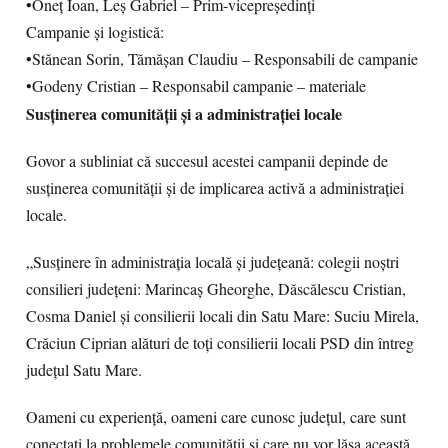
•Oneț Ioan, Leș Gabriel – Prim-vicepreședinți
Campanie și logistică:
•Stănean Sorin, Tămășan Claudiu – Responsabili de campanie
•Godeny Cristian – Responsabil campanie – materiale
Susținerea comunității și a administrației locale
Govor a subliniat că succesul acestei campanii depinde de
susținerea comunității și de implicarea activă a administrației
locale.
„Susținere în administrația locală și județeană: colegii noștri
consilieri județeni: Marincaș Gheorghe, Dăscălescu Cristian,
Cosma Daniel și consilierii locali din Satu Mare: Suciu Mirela,
Crăciun Ciprian alături de toți consilierii locali PSD din întreg
județul Satu Mare.
Oameni cu experiență, oameni care cunosc județul, care sunt
conectați la problemele comunității și care nu vor lăsa această