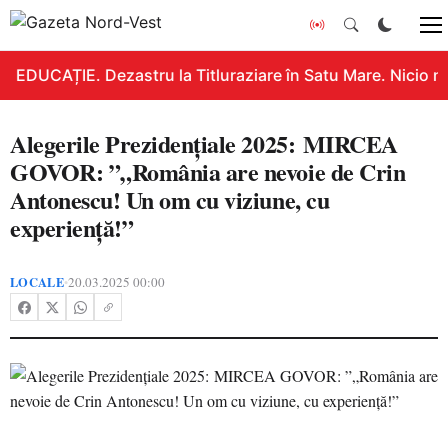
EDUCAȚIE. Dezastru la Titluraziare în Satu Mare. Nicio n
Alegerile Prezidențiale 2025: MIRCEA
GOVOR: ”„România are nevoie de Crin
Antonescu! Un om cu viziune, cu
experiență!”
LOCALE
20.03.2025 00:00
•