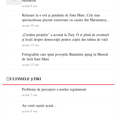
sătmăreni
acum 9 ore
Relaxare la o oră și jumătate de Satu Mare. Cele mai
spectaculoase piscine exterioare cu cazare din Maramureș,
ideale pentru o escapadă de vară
acum 10 ore
„Corabia piraților” a acostat la Turț. O zi plină de aventură
și lecții despre democrație pentru copiii din tabăra de vară
acum 15 ore
Fotografiile care spun poveștile Banatului ajung la Muzeul
de Artă Satu Mare
acum 15 ore
ULTIMELE ȘTIRI
Probleme de percepere a noului regulament
acum 7 ore
Au venit oșenii acasă…
acum 9 ore