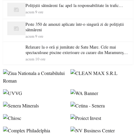
Polițiștii sătmăreni fac apel la responsabilitate în trafic…
acum 9 ore
Peste 350 de amenzi aplicate într-o singură zi de polițiștii
sătmăreni
acum 9 ore
Relaxare la o oră și jumătate de Satu Mare. Cele mai
spectaculoase piscine exterioare cu cazare din Maramureș,
ideale pentru o escapadă de vară
acum 10 ore