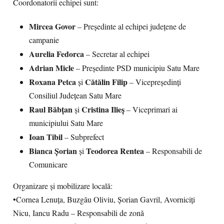
Coordonatorii echipei sunt:
Mircea Govor
– Președinte al echipei județene de
campanie
Aurelia Fedorca
– Secretar al echipei
Adrian Micle
– Președinte PSD municipiu Satu Mare
Roxana Petca
Cătălin Filip
și
– Vicepreședinți
Consiliul Județean Satu Mare
Raul Băbțan
Cristina Ilieș
și
– Viceprimari ai
municipiului Satu Mare
Ioan Tibil
– Subprefect
Bianca Șorian
Teodorea Rentea
și
– Responsabili de
Comunicare
Organizare și mobilizare locală:
•Cornea Lenuța, Buzgău Oliviu, Șorian Gavril, Avorniciți
Nicu, Iancu Radu – Responsabili de zonă