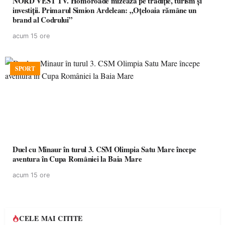
NORD VEST TV. Homoroade mizează pe tradiție, turism și
investiții. Primarul Simion Ardelean: „Oțeloaia rămâne un
brand al Codrului”
acum 15 ore
SPORT
Duel cu Minaur în turul 3. CSM Olimpia Satu Mare începe
aventura în Cupa României la Baia Mare
acum 15 ore
CELE MAI CITITE