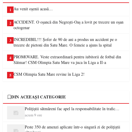
Au venit oșenii acasă…
1
ACCIDENT. O oșancă din Negrești-Oaș a lovit pe trecere un oșan
2
octogenar
INCREDIBIL!!! Șofer de 90 de ani a produs un accident pe o
3
trecere de pietoni din Satu Mare. O femeie a ajuns la spital
PROMOVARE. Veste extraordinară pentru iubitorii de fotbal din
4
Sătmar! CSM Olimpia Satu Mare va juca în Liga a II-a
CSM Olimpia Satu Mare revine în Liga 2!
5
DIN ACEEAȘI CATEGORIE
Polițiștii sătmăreni fac apel la responsabilitate în trafic…
acum 9 ore
Peste 350 de amenzi aplicate într-o singură zi de polițiștii