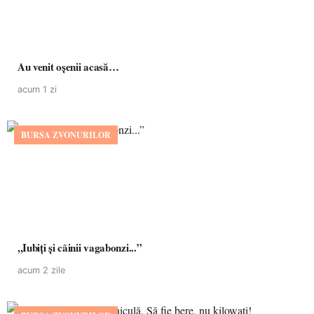
Au venit oșenii acasă…
acum 1 zi
BURSA ZVONURILOR
,,Iubiți și câinii vagabonzi...”
acum 2 zile