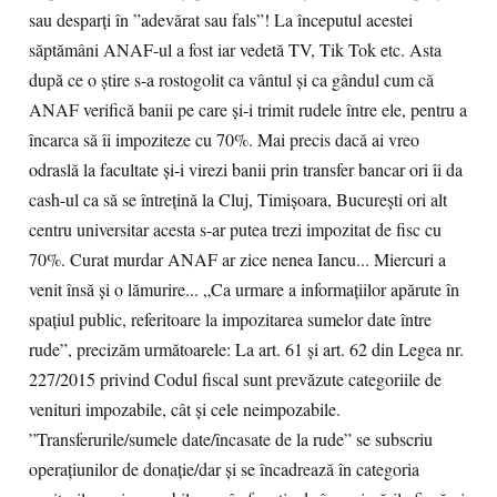
sau desparți în ”adevărat sau fals”! La începutul acestei
săptămâni ANAF-ul a fost iar vedetă TV, Tik Tok etc. Asta
după ce o știre s-a rostogolit ca vântul și ca gândul cum că
ANAF verifică banii pe care și-i trimit rudele între ele, pentru a
încarca să îi impoziteze cu 70%. Mai precis dacă ai vreo
odraslă la facultate și-i virezi banii prin transfer bancar ori îi da
cash-ul ca să se întrețină la Cluj, Timișoara, București ori alt
centru universitar acesta s-ar putea trezi impozitat de fisc cu
70%. Curat murdar ANAF ar zice nenea Iancu... Miercuri a
venit însă și o lămurire... „Ca urmare a informațiilor apărute în
spațiul public, referitoare la impozitarea sumelor date între
rude”, precizăm următoarele: La art. 61 și art. 62 din Legea nr.
227/2015 privind Codul fiscal sunt prevăzute categoriile de
venituri impozabile, cât și cele neimpozabile.
”Transferurile/sumele date/încasate de la rude” se subscriu
operațiunilor de donație/dar și se încadrează în categoria