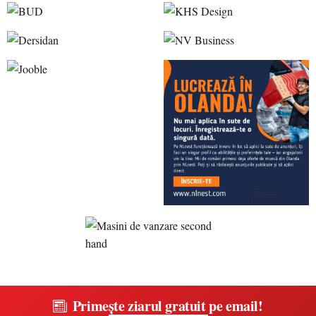
Primește ziarul gratuit pe email!