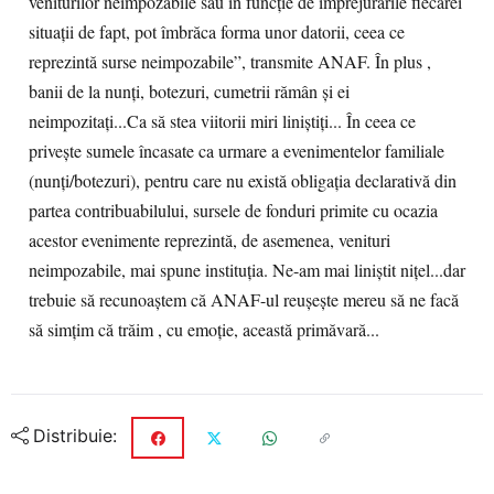
veniturilor neimpozabile sau în funcție de împrejurările fiecărei
situații de fapt, pot îmbrăca forma unor datorii, ceea ce
reprezintă surse neimpozabile”, transmite ANAF. În plus ,
banii de la nunți, botezuri, cumetrii rămân și ei
neimpozitați...Ca să stea viitorii miri liniștiți... În ceea ce
privește sumele încasate ca urmare a evenimentelor familiale
(nunți/botezuri), pentru care nu există obligația declarativă din
partea contribuabilului, sursele de fonduri primite cu ocazia
acestor evenimente reprezintă, de asemenea, venituri
neimpozabile, mai spune instituția. Ne-am mai liniștit nițel...dar
trebuie să recunoaștem că ANAF-ul reușește mereu să ne facă
să simțim că trăim , cu emoție, această primăvară...
Distribuie: