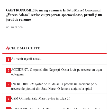
GASTRONOMIE Se încing ceaunele la Satu Mare! Concursul
„Veress Ádám” revine cu preparate spectaculoase, premii și un
jurat de renume
acum 8 ore
CELE MAI CITITE
Au venit oșenii acasă…
1
ACCIDENT. O oșancă din Negrești-Oaș a lovit pe trecere un oșan
2
octogenar
INCREDIBIL!!! Șofer de 90 de ani a produs un accident pe o
3
trecere de pietoni din Satu Mare. O femeie a ajuns la spital
CSM Olimpia Satu Mare revine în Liga 2!
4