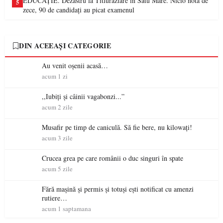
EDUCAȚIE. Dezastru la Titluraziare în Satu Mare. Nicio notă de
5
zece, 90 de candidați au picat examenul
DIN ACEEAȘI CATEGORIE
Au venit oșenii acasă…
acum 1 zi
,,Iubiți și câinii vagabonzi...”
acum 2 zile
Musafir pe timp de caniculă. Să fie bere, nu kilowați!
acum 3 zile
Crucea grea pe care românii o duc singuri în spate
acum 5 zile
Fără mașină și permis și totuși ești notificat cu amenzi
rutiere…
acum 1 saptamana