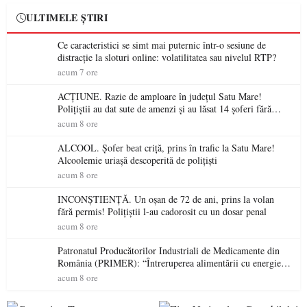
ULTIMELE ȘTIRI
Ce caracteristici se simt mai puternic într-o sesiune de
distracție la sloturi online: volatilitatea sau nivelul RTP?
acum 7 ore
ACȚIUNE. Razie de amploare în județul Satu Mare!
Polițiștii au dat sute de amenzi și au lăsat 14 șoferi fără
permis într-o singură zi
acum 8 ore
ALCOOL. Șofer beat criță, prins în trafic la Satu Mare!
Alcoolemie uriașă descoperită de polițiști
acum 8 ore
INCONȘTIENȚĂ. Un oșan de 72 de ani, prins la volan
fără permis! Polițiștii l-au cadorosit cu un dosar penal
acum 8 ore
Patronatul Producătorilor Industriali de Medicamente din
România (PRIMER): “Întreruperea alimentării cu energie
electrică a fabricilor de medicamente va pune în pericol
acum 8 ore
accesul pacienților la medicamente esențiale