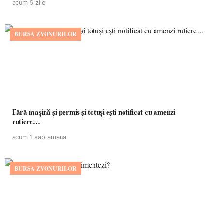
acum 5 zile
BURSA ZVONURILOR
Fără mașină și permis și totuși ești notificat cu amenzi
rutiere…
acum 1 saptamana
BURSA ZVONURILOR