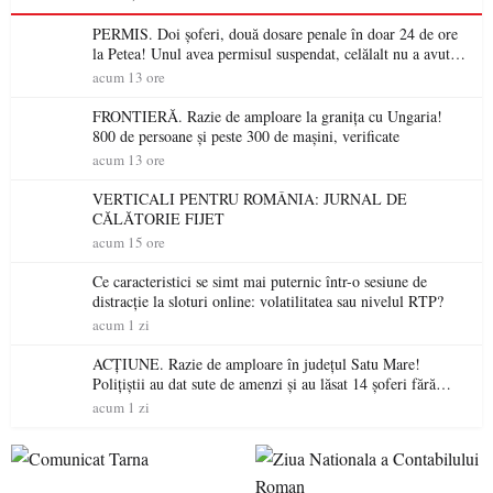
PERMIS. Doi șoferi, două dosare penale în doar 24 de ore
la Petea! Unul avea permisul suspendat, celălalt nu a avut
niciodată permis
acum 13 ore
FRONTIERĂ. Razie de amploare la granița cu Ungaria!
800 de persoane și peste 300 de mașini, verificate
acum 13 ore
VERTICALI PENTRU ROMÂNIA: JURNAL DE
CĂLĂTORIE FIJET
acum 15 ore
Ce caracteristici se simt mai puternic într-o sesiune de
distracție la sloturi online: volatilitatea sau nivelul RTP?
acum 1 zi
ACȚIUNE. Razie de amploare în județul Satu Mare!
Polițiștii au dat sute de amenzi și au lăsat 14 șoferi fără
permis într-o singură zi
acum 1 zi