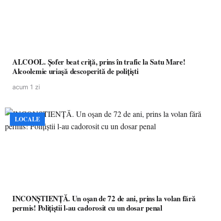
ALCOOL. Șofer beat criță, prins în trafic la Satu Mare!
Alcoolemie uriașă descoperită de polițiști
acum 1 zi
LOCALE
INCONȘTIENȚĂ. Un oșan de 72 de ani, prins la volan fără
permis! Polițiștii l-au cadorosit cu un dosar penal