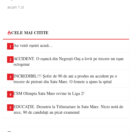
acum 1 zi
CELE MAI CITITE
Au venit oșenii acasă…
1
ACCIDENT. O oșancă din Negrești-Oaș a lovit pe trecere un oșan
2
octogenar
INCREDIBIL!!! Șofer de 90 de ani a produs un accident pe o
3
trecere de pietoni din Satu Mare. O femeie a ajuns la spital
CSM Olimpia Satu Mare revine în Liga 2!
4
EDUCAȚIE. Dezastru la Titluraziare în Satu Mare. Nicio notă de
5
zece, 90 de candidați au picat examenul