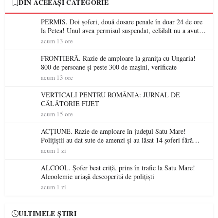
DIN ACEEAȘI CATEGORIE
PERMIS. Doi șoferi, două dosare penale în doar 24 de ore
la Petea! Unul avea permisul suspendat, celălalt nu a avut
niciodată permis
acum 13 ore
FRONTIERĂ. Razie de amploare la granița cu Ungaria!
800 de persoane și peste 300 de mașini, verificate
acum 13 ore
VERTICALI PENTRU ROMÂNIA: JURNAL DE
CĂLĂTORIE FIJET
acum 15 ore
ACȚIUNE. Razie de amploare în județul Satu Mare!
Polițiștii au dat sute de amenzi și au lăsat 14 șoferi fără
permis într-o singură zi
acum 1 zi
ALCOOL. Șofer beat criță, prins în trafic la Satu Mare!
Alcoolemie uriașă descoperită de polițiști
acum 1 zi
ULTIMELE ȘTIRI