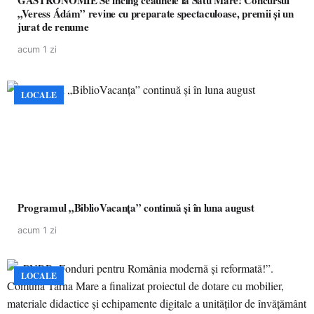
GASTRONOMIE Se încing ceaunele la Satu Mare! Concursul
„Veress Ádám” revine cu preparate spectaculoase, premii și un
jurat de renume
acum 1 zi
LOCALE
Programul „BiblioVacanța” continuă și în luna august
acum 1 zi
LOCALE