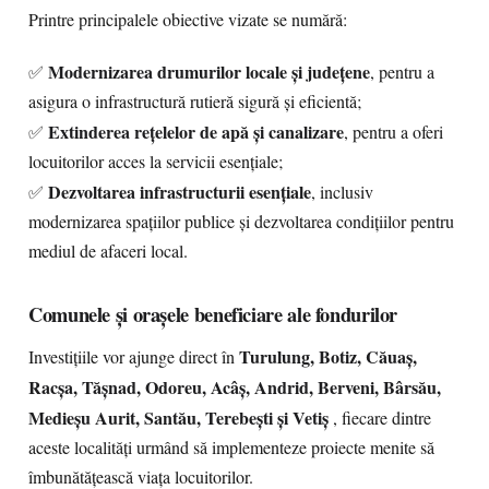
Printre principalele obiective vizate se numără:
Modernizarea drumurilor locale și județene
✅
, pentru a
asigura o infrastructură rutieră sigură și eficientă;
Extinderea rețelelor de apă și canalizare
✅
, pentru a oferi
locuitorilor acces la servicii esențiale;
Dezvoltarea infrastructurii esențiale
✅
, inclusiv
modernizarea spațiilor publice și dezvoltarea condițiilor pentru
mediul de afaceri local.
Comunele și orașele beneficiare ale fondurilor
Turulung, Botiz, Căuaș,
Investițiile vor ajunge direct în
Racșa, Tășnad, Odoreu, Acâș, Andrid, Berveni, Bârsău,
Medieșu Aurit, Santău, Terebești și Vetiș
, fiecare dintre
aceste localități urmând să implementeze proiecte menite să
îmbunătățească viața locuitorilor.