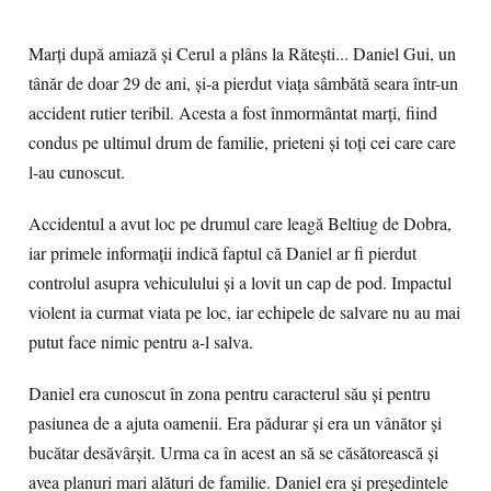
Marți după amiază și Cerul a plâns la Rătești... Daniel Gui, un
tânăr de doar 29 de ani, și-a pierdut viața sâmbătă seara într-un
accident rutier teribil. Acesta a fost înmormântat marți, fiind
condus pe ultimul drum de familie, prieteni și toți cei care care
l-au cunoscut.
Accidentul a avut loc pe drumul care leagă Beltiug de Dobra,
iar primele informații indică faptul că Daniel ar fi pierdut
controlul asupra vehiculului și a lovit un cap de pod. Impactul
violent ia curmat viata pe loc, iar echipele de salvare nu au mai
putut face nimic pentru a-l salva.
Daniel era cunoscut în zona pentru caracterul său și pentru
pasiunea de a ajuta oamenii. Era pădurar și era un vânător și
bucătar desăvârșit. Urma ca în acest an să se căsătorească și
avea planuri mari alături de familie. Daniel era și președintele