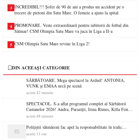
INCREDIBIL!!! Șofer de 90 de ani a produs un accident pe o
3
trecere de pietoni din Satu Mare. O femeie a ajuns la spital
PROMOVARE. Veste extraordinară pentru iubitorii de fotbal din
4
Sătmar! CSM Olimpia Satu Mare va juca în Liga a II-a
CSM Olimpia Satu Mare revine în Liga 2!
5
DIN ACEEAȘI CATEGORIE
SĂRBĂTOARE. Mega spectacol la Ardud! ANTONIA,
VUNK și EMAA urcă pe scenă
acum 42 minute
SPECTACOL. S-a aflat programul complet al Sărbătorii
Castanelor 2026! Andra, Paraziții, Irina Rimes, Killa Fonic,
Zdob și Zdub și Fuego vin la Baia Mare
acum 48 minute
Polițiștii sătmăreni fac apel la responsabilitate în trafic…
acum 11 ore