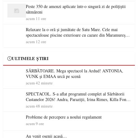
Peste 350 de amenzi aplicate într-o singură zi de polițiștii
sătmăreni
acum 11 ore
Relaxare la o oră și jumătate de Satu Mare. Cele mai
spectaculoase piscine exterioare cu cazare din Maramureș,
ideale pentru o escapadă de vară
acum 12 ore
ULTIMELE ȘTIRI
SĂRBĂTOARE. Mega spectacol la Ardud! ANTONIA,
VUNK și EMAA urcă pe scenă
acum 42 minute
SPECTACOL. S-a aflat programul complet al Sărbătorii
Castanelor 2026! Andra, Paraziții, Irina Rimes, Killa Fonic,
Zdob și Zdub și Fuego vin la Baia Mare
acum 48 minute
Probleme de percepere a noului regulament
acum 9 ore
Au venit oșenii acasă…