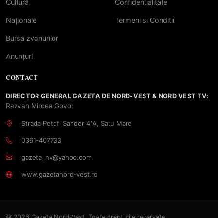
Cultură
Confidentialitate
Naționale
Termeni si Conditii
Bursa zvonurilor
Anunțuri
CONTACT
DIRECTOR GENERAL GAZETA DE NORD-VEST & NORD VEST TV:
Razvan Mircea Govor
Strada Petofi Sandor 4/A, Satu Mare
0361-407733
gazeta_nv@yahoo.com
www.gazetanord-vest.ro
© 2026 Gazeta Nord-Vest. Toate drepturile rezervate.