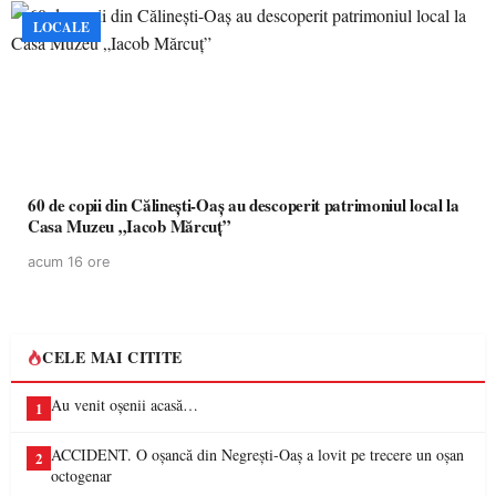
LOCALE
60 de copii din Călinești-Oaș au descoperit patrimoniul local la
Casa Muzeu „Iacob Mărcuț”
acum 16 ore
CELE MAI CITITE
Au venit oșenii acasă…
1
ACCIDENT. O oșancă din Negrești-Oaș a lovit pe trecere un oșan
2
octogenar