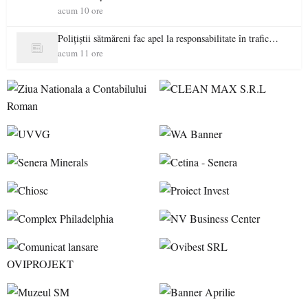
acum 10 ore
Polițiștii sătmăreni fac apel la responsabilitate în trafic…
acum 11 ore