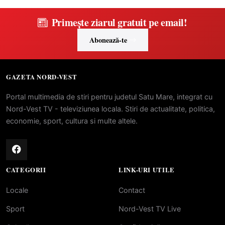
Primește ziarul gratuit pe email!
Abonează-te
GAZETA NORD-VEST
Portal multimedia de stiri pentru judetul Satu Mare, integrat cu
Nord-Vest TV - televiziunea locala. Stiri de actualitate, politica,
economie, sport, cultura si multe altele.
CATEGORII
LINK-URI UTILE
Locale
Contact
Sport
Nord-Vest TV Live