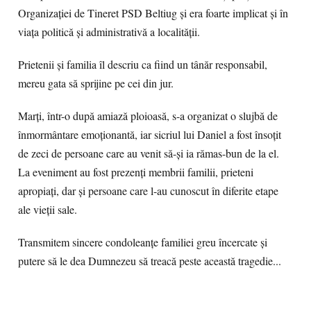
Organizației de Tineret PSD Beltiug și era foarte implicat și în
viața politică și administrativă a localității.
Prietenii și familia îl descriu ca fiind un tânăr responsabil,
mereu gata să sprijine pe cei din jur.
Marți, într-o după amiază ploioasă, s-a organizat o slujbă de
înmormântare emoționantă, iar sicriul lui Daniel a fost însoțit
de zeci de persoane care au venit să-și ia rămas-bun de la el.
La eveniment au fost prezenți membrii familii, prieteni
apropiați, dar și persoane care l-au cunoscut în diferite etape
ale vieții sale.
Transmitem sincere condoleanțe familiei greu încercate și
putere să le dea Dumnezeu să treacă peste această tragedie...