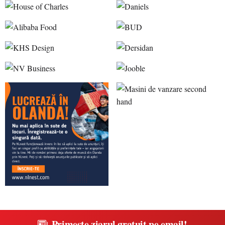
Primește ziarul gratuit pe email!