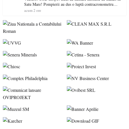
Satu Mare! Pompierii au dus o luptă contracronometru
pentru a salva o pădure de la dezastru
acum 2 ore