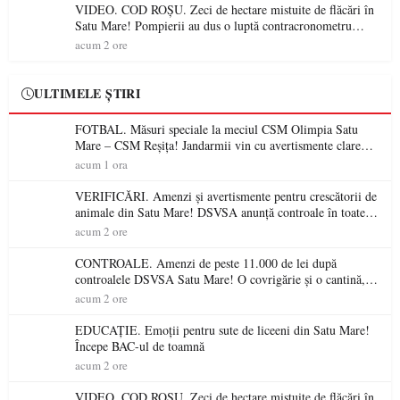
VIDEO. COD ROȘU. Zeci de hectare mistuite de flăcări în
Satu Mare! Pompierii au dus o luptă contracronometru
pentru a salva o pădure de la dezastru
acum 2 ore
ULTIMELE ȘTIRI
FOTBAL. Măsuri speciale la meciul CSM Olimpia Satu
Mare – CSM Reșița! Jandarmii vin cu avertismente clare
pentru suporteri
acum 1 ora
VERIFICĂRI. Amenzi și avertismente pentru crescătorii de
animale din Satu Mare! DSVSA anunță controale în toate
gospodăriile și face apel la respectarea legii
acum 2 ore
CONTROALE. Amenzi de peste 11.000 de lei după
controalele DSVSA Satu Mare! O covrigărie și o cantină,
sancționate pentru nereguli
acum 2 ore
EDUCAȚIE. Emoții pentru sute de liceeni din Satu Mare!
Începe BAC-ul de toamnă
acum 2 ore
VIDEO. COD ROȘU. Zeci de hectare mistuite de flăcări în