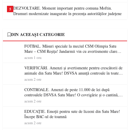
DEZVOLTARE. Moment important pentru comuna Moftin.
5
Drumuri modernizate inaugurate în prezența autorităților județene
DIN ACEEAȘI CATEGORIE
FOTBAL. Măsuri speciale la meciul CSM Olimpia Satu
Mare – CSM Reșița! Jandarmii vin cu avertismente clare
pentru suporteri
acum 1 ora
VERIFICĂRI. Amenzi și avertismente pentru crescătorii de
animale din Satu Mare! DSVSA anunță controale în toate
gospodăriile și face apel la respectarea legii
acum 2 ore
CONTROALE. Amenzi de peste 11.000 de lei după
controalele DSVSA Satu Mare! O covrigărie și o cantină,
sancționate pentru nereguli
acum 2 ore
EDUCAȚIE. Emoții pentru sute de liceeni din Satu Mare!
Începe BAC-ul de toamnă
acum 2 ore