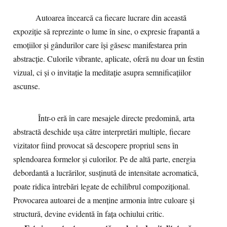
Autoarea încearcă ca fiecare lucrare din această
expoziție să reprezinte o lume în sine, o expresie frapantă a
emoțiilor și gândurilor care își găsesc manifestarea prin
abstracție. Culorile vibrante, aplicate, oferă nu doar un festin
vizual, ci și o invitație la meditație asupra semnificațiilor
ascunse.
Într-o eră în care mesajele directe predomină, arta
abstractă deschide ușa către interpretări multiple, fiecare
vizitator fiind provocat să descopere propriul sens în
splendoarea formelor și culorilor. Pe de altă parte, energia
debordantă a lucrărilor, susținută de intensitate acromatică,
poate ridica întrebări legate de echilibrul compozițional.
Provocarea autoarei de a menține armonia între culoare și
structură, devine evidentă în fața ochiului critic.