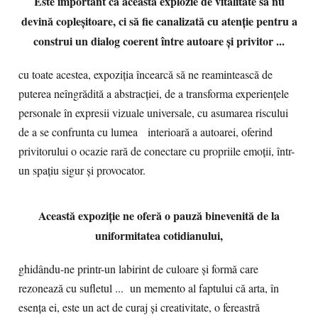
Este important ca această explozie de vitalitate să nu
devină copleșitoare, ci să fie canalizată cu atenție pentru a
construi un dialog coerent între autoare și privitor ...
cu toate acestea, expoziția încearcă să ne reamintească de
puterea neîngrădită a abstracției, de a transforma experiențele
personale în expresii vizuale universale, cu asumarea riscului
de a se confrunta cu lumea interioară a autoarei, oferind
privitorului o ocazie rară de conectare cu propriile emoții, într-
un spațiu sigur și provocator.
Această expoziție ne oferă o pauză binevenită de la
uniformitatea cotidianului,
ghidându-ne printr-un labirint de culoare și formă care
rezonează cu sufletul ... un memento al faptului că arta, în
esența ei, este un act de curaj și creativitate, o fereastră