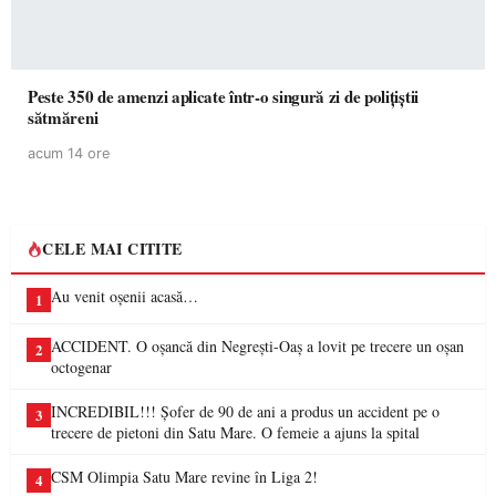
Peste 350 de amenzi aplicate într-o singură zi de polițiștii
sătmăreni
acum 14 ore
CELE MAI CITITE
Au venit oșenii acasă…
1
ACCIDENT. O oșancă din Negrești-Oaș a lovit pe trecere un oșan
2
octogenar
INCREDIBIL!!! Șofer de 90 de ani a produs un accident pe o
3
trecere de pietoni din Satu Mare. O femeie a ajuns la spital
CSM Olimpia Satu Mare revine în Liga 2!
4