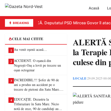
Acasă
Lo
REPLICĂ. Deputatul PSD Mircea Govor îl atacă dur
BREAKING
ALERTĂ SA
CELE MAI CITITE
la Terapie
Au venit oșenii acasă…
1
culese din
ACCIDENT. O oșancă din
2
Negrești-Oaș a lovit pe trecere un
oșan octogenar
LOCALE
29.09.2025 00:0
•
INCREDIBIL!!! Șofer de 90 de
3
ani a produs un accident pe o
trecere de pietoni din Satu Mare. O
femeie a ajuns la spital
EDUCAȚIE. Dezastru la
4
Titluraziare în Satu Mare. Nicio
notă de zece, 90 de candidați au