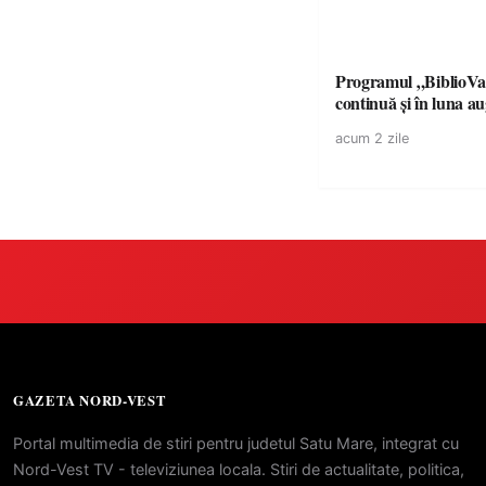
Programul „BiblioVa
continuă și în luna a
acum 2 zile
GAZETA NORD-VEST
Portal multimedia de stiri pentru judetul Satu Mare, integrat cu
Nord-Vest TV - televiziunea locala. Stiri de actualitate, politica,