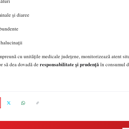
sături
inale și diaree
 abundente
 halucinații
preună cu unitățile medicale județene, monitorizează atent situa
responsabilitate și prudență
lor să dea dovadă de
în consumul de