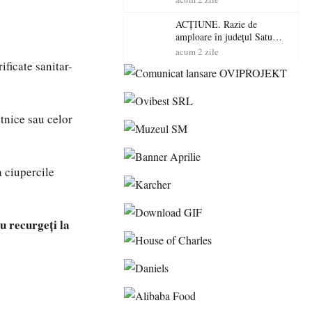
volatilitatea sau nivelul
RTP?
ACȚIUNE. Razie de
amploare în județul Satu
Mare! Polițiștii au dat sute
acum 2 zile
de amenzi și au lăsat 14
ificate sanitar-
șoferi fără permis într-o
singură zi
tnice sau celor
a ciupercile
u recurgeți la