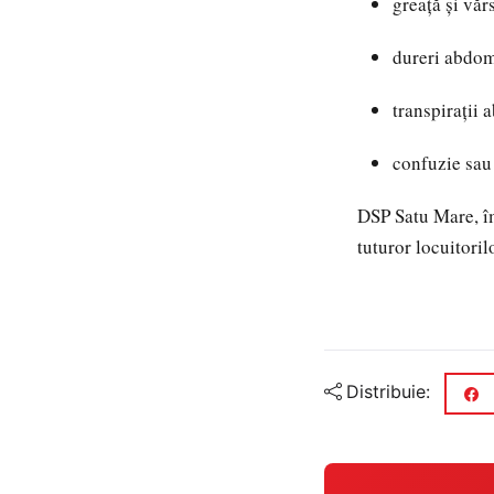
greață și văr
dureri abdom
transpirații
confuzie sau
DSP Satu Mare, îm
tuturor locuitori
Distribuie: