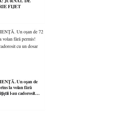
: JURNAL DE
IE FIJET
ENȚĂ. Un oșan de
prins la volan fără
țiștii l-au cadorosit
r penal