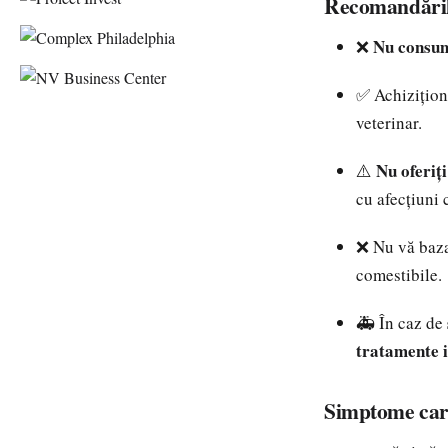
Recomandăril
Nu consum
❌
✅ Achizițion
veterinar.
Nu oferiți
⚠️
cu afecțiuni 
❌ Nu vă baza
comestibile.
🚑 În caz de
tratamente 
Simptome care 