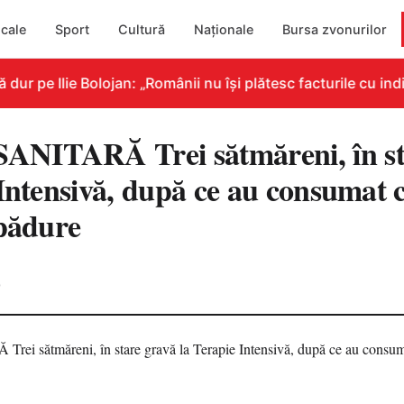
cale
Sport
Cultură
Naționale
Bursa zvonurilor
 pe Ilie Bolojan: „Românii nu își plătesc facturile cu indic
NITARĂ Trei sătmăreni, în st
 Intensivă, după ce au consumat 
 pădure
0