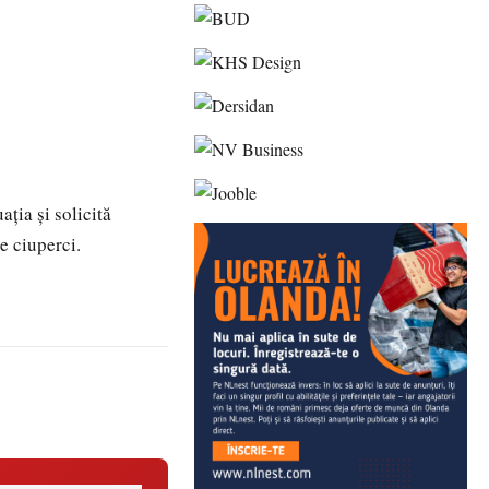
ția și solicită
 ciuperci.