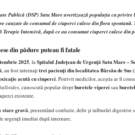
ate Publică (DSP) Satu Mare avertizează populația cu privire l
ave cauzate de consumul de ciuperci culese din flora spontană. 
vă Terapie Intensivă, după ce au consumat ciuperci culese din
ese din pădure puteau fi fatale
ptembrie 2025
Spitalul Județean de Urgență Satu Mare – Se
, la
ă
trei pacienți din localitatea Bârsău de Sus
, au fost internați
oxicație acută cu ciuperci
. Potrivit medicilor, aceștia ar fi con
buretele viperei
buretel
halloides
, cunoscută popular drept
sau
uperci existente.
stare gravă
în
, prezentând confuzie, delir și tulburări digestive s
de urgență imediat după internare.