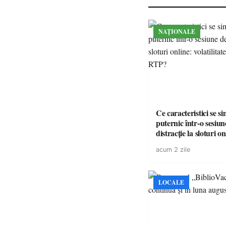
NAȚIONALE
Ce caracteristici se s
puternic într-o sesiun
distracție la sloturi on
volatilitatea sau nive
acum 2 zile
LOCALE