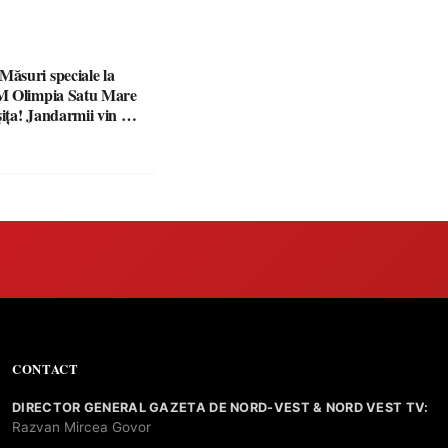
suri speciale la
M Olimpia Satu Mare
ța! Jandarmii vin cu
e clare pentru
CONTACT
DIRECTOR GENERAL GAZETA DE NORD-VEST & NORD VEST TV:
Razvan Mircea Govor