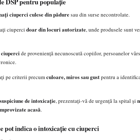
e DSP pentru populație
ați ciuperci culese din pădure
sau din surse necontrolate.
doar din locuri autorizate
ați ciuperci
, unde produsele sunt ver
 ciuperci
de proveniență necunoscută copiilor, persoanelor vârs
cronice.
culoare, miros sau gust
ți pe criterii precum
pentru a identific
suspiciune de intoxicație
n
, prezentați-vă de urgență la spital și
improvizate acasă
.
pot indica o intoxicație cu ciuperci