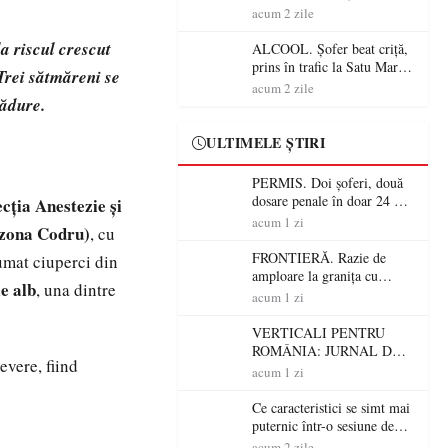
Mare! Polițiștii au dat sute
acum 2 zile
de amenzi și au lăsat 14
șoferi fără permis într-o
a riscul crescut
ALCOOL. Șofer beat criță,
singură zi
prins în trafic la Satu Mare!
Trei sătmăreni se
Alcoolemie uriașă
acum 2 zile
 pădure.
descoperită de polițiști
ULTIMELE ȘTIRI
PERMIS. Doi șoferi, două
dosare penale în doar 24 de
cția Anestezie și
ore la Petea! Unul avea
acum 1 zi
 (zona Codru)
, cu
permisul suspendat, celălalt
nu a avut niciodată permis
FRONTIERĂ. Razie de
sumat ciuperci din
amploare la granița cu
e alb
, una dintre
Ungaria! 800 de persoane și
acum 1 zi
peste 300 de mașini,
verificate
VERTICALI PENTRU
ROMÂNIA: JURNAL DE
evere, fiind
CĂLĂTORIE FIJET
acum 1 zi
Ce caracteristici se simt mai
puternic într-o sesiune de
distracție la sloturi online:
acum 2 zile