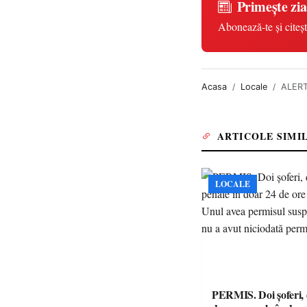
Primește zia
Abonează-te și citeșt
Acasa
Locale
ALERTĂ
ARTICOLE SIMI
LOCALE
PERMIS. Doi șoferi,