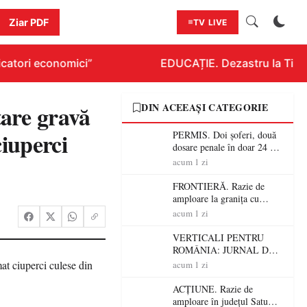
Ziar PDF
TV LIVE
atori economici”
EDUCAȚIE. Dezastru la Titlura
are gravă
DIN ACEEAȘI CATEGORIE
ciuperci
PERMIS. Doi șoferi, două
dosare penale în doar 24 de
ore la Petea! Unul avea
acum 1 zi
permisul suspendat, celălalt
nu a avut niciodată permis
FRONTIERĂ. Razie de
amploare la granița cu
Ungaria! 800 de persoane și
acum 1 zi
peste 300 de mașini,
verificate
VERTICALI PENTRU
ROMÂNIA: JURNAL DE
CĂLĂTORIE FIJET
acum 1 zi
ACȚIUNE. Razie de
amploare în județul Satu