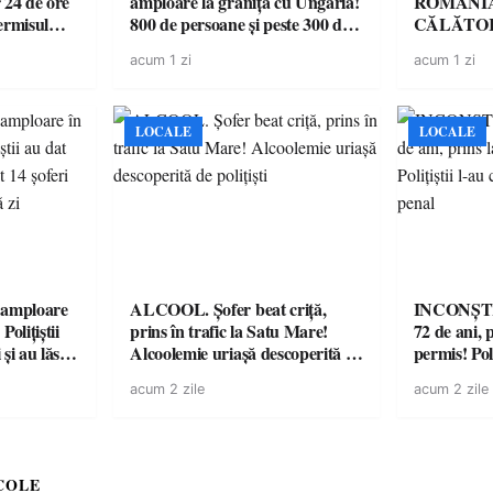
 24 de ore
amploare la granița cu Ungaria!
ROMÂNIA
ermisul
800 de persoane și peste 300 de
CĂLĂTOR
 a avut
mașini, verificate
acum 1 zi
acum 1 zi
LOCALE
LOCALE
amploare
ALCOOL. Șofer beat criță,
INCONȘTI
olițiștii
prins în trafic la Satu Mare!
72 de ani, 
și au lăsat
Alcoolemie uriașă descoperită de
permis! Poli
într-o
polițiști
cu un dosa
acum 2 zile
acum 2 zile
COLE