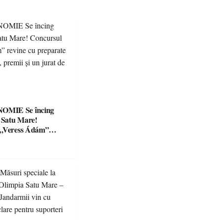
Se încing
a Satu Mare!
 „Veress Ádám”
preparate
se, premii și un jurat