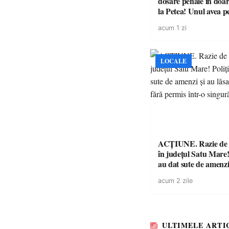
dosare penale în doar
la Petea! Unul avea p
suspendat, celălalt nu
acum 1 zi
niciodată permis
LOCALE
ACȚIUNE. Razie de 
în județul Satu Mare! P
au dat sute de amenzi 
14 șoferi fără permis 
acum 2 zile
singură zi
ULTIMELE ARTI