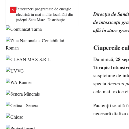
picat examenul
Întreruperi programate de energie
5
Direcția de Sănăt
electrică în mai multe localități din
județul Satu Mare. Distribuție
de intoxicații gr
Energie Electrică România anunță
află în stare gra
lucrări la rețea
Ciupercile cul
28 se
Duminică,
Terapie Intensiv
int
suspiciune de
specia
Amanita p
cele mai toxice ci
Pacienții se află 
necesară dializa 