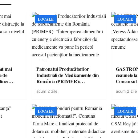
LOCALE
LOCALE
imt mai
Patronatul Producătorilor
GASTRONOMIE 
e de
Industriali de Medicamente din
ceaunele l
line:
România (PRIMER):
Concursul
lul RTP?
“Întreruperea alimentării cu
revine cu 
acum 2 zile
acum 2 zile
energie electrică a fabricilor de
spectaculoa
medicamente va pune în pericol
de renume
accesul pacienților la
medicamente esențiale
LOCALE
LOCALE