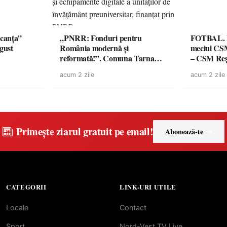
canța”
„PNRR: Fonduri pentru
FOTBAL. Mă
ugust
România modernă și
meciul CS
reformată!”. Comuna Tarna
– CSM Reși
Mare a finalizat proiectul de
avertisment
acum 2 zile
acum 2 zile
dotare cu mobilier, materiale
suporteri
didactice și echipamente digitale
a unităților de învățământ
preuniversitar, finanțat prin
PNRR
Primește ziarul gratuit pe email!
Abonează-te
CATEGORII
LINK-URI UTILE
Locale
Contact
Sport
Nord-Vest TV Live