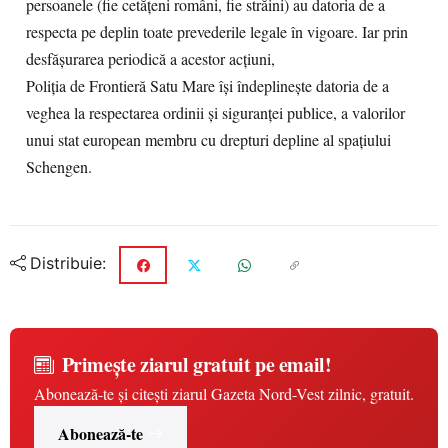
persoanele (fie cetățeni români, fie străini) au datoria de a
respecta pe deplin toate prevederile legale în vigoare. Iar prin
desfășurarea periodică a acestor acțiuni,
Poliția de Frontieră Satu Mare își îndeplinește datoria de a
veghea la respectarea ordinii și siguranței publice, a valorilor
unui stat european membru cu drepturi depline al spațiului
Schengen.
Distribuie:
Primește ziarul gratuit pe email!
Abonează-te și citești ziarul Gazeta Nord-Vest zilnic, gratuit.
Abonează-te