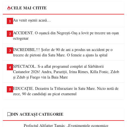
CELE MAI CITITE
Au venit oșenii acasă…
1
ACCIDENT. O oșancă din Negrești-Oaș a lovit pe trecere un oșan
2
octogenar
INCREDIBIL!!! Șofer de 90 de ani a produs un accident pe o
3
trecere de pietoni din Satu Mare. O femeie a ajuns la spital
SPECTACOL. S-a aflat programul complet al Sărbătorii
4
Castanelor 2026! Andra, Paraziții, Irina Rimes, Killa Fonic, Zdob
și Zdub și Fuego vin la Baia Mare
EDUCAȚIE. Dezastru la Titluraziare în Satu Mare. Nicio notă de
5
zece, 90 de candidați au picat examenul
DIN ACEEAȘI CATEGORIE
Prefectul Altfatter Tamás: „Evenimentele economice