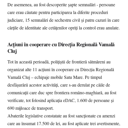
De asemenea, au fost descoperite șapte semnalări - persoane
care erau căutate pentru participarea la diferite proceduri
judiciare, 15 semnalări de sechestru civil și patru cazuri în care
cărțile de identitate ale cetățenilor opriți la control erau anulate.
Acțiuni în cooperare cu Direcția Regională Vamală
Cluj
Tot în această perioadă, polițiștii de frontieră sătmăreni au
organizat alte 11 acțiuni în cooperare cu Direcția Regională
Vamală Cluj – echipaje mobile Satu Mare. Pe timpul
desfășurării acestor activități, care s-au derulat pe căile de
comunicații care duc spre frontiera româno-maghiară, au fost
verificate, tot folosind aplicația eDAC, 1.600 de persoane și
690 mijloace de transport.
Abaterile legislative constatate au fost sancționate cu amenzi
care au însumat 17.500 de lei, au fost aplicate trei avertismente,