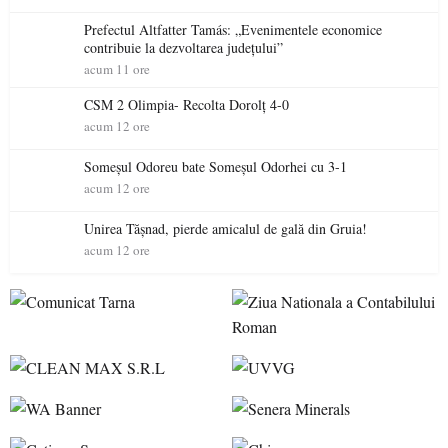
Prefectul Altfatter Tamás: „Evenimentele economice
contribuie la dezvoltarea județului”
acum 11 ore
CSM 2 Olimpia- Recolta Dorolț 4-0
acum 12 ore
Someșul Odoreu bate Someșul Odorhei cu 3-1
acum 12 ore
Unirea Tășnad, pierde amicalul de gală din Gruia!
acum 12 ore