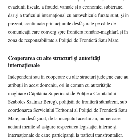
evaziunii fiscale, a fraudei vamale și a economiei subterane,
dar și a traficului internațional cu autovehicule furate sunt, și în
prezent, continuate prin acțiunile desfășurate pe căile de
comunicații care converg spre frontiera româno-maghiară și în
zona de responsabilitate a Poliției de Frontieră Satu Mare.
Cooperarea cu alte structuri și autorități
internaționale
Independent sau în cooperare cu alte structuri județene care au
atribuții în acest domeniu, ori în comun cu autoritățile
maghiare (Căpitănia Superioară de Poliție a Comitatului
Szabolcs Szatmar Bereg), polițiștii de frontieră sătmăreni, sub
coordonarea Serviciului Teritorial al Poliției de Frontieră Satu
Mare, au desfășurat, de la începutul acestui an, numeroase
acțiuni menite să asigure respectarea legislației interne și
internaționale de către participanții la traficul transfrontalier.