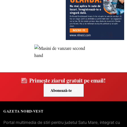
Primește ziarul gratuit pe email!
Abonează-te
GAZETA NORD-VEST
Portal multimedia de stiri pentru judetul Satu Mare, integrat cu