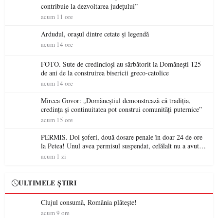
contribuie la dezvoltarea județului”
acum 11 ore
Ardudul, orașul dintre cetate și legendă
acum 14 ore
FOTO. Sute de credincioși au sărbătorit la Domănești 125
de ani de la construirea bisericii greco-catolice
acum 14 ore
Mircea Govor: „Domăneștiul demonstrează că tradiția,
credința și continuitatea pot construi comunități puternice”
acum 15 ore
PERMIS. Doi șoferi, două dosare penale în doar 24 de ore
la Petea! Unul avea permisul suspendat, celălalt nu a avut
niciodată permis
acum 1 zi
ULTIMELE ȘTIRI
Clujul consumă, România plătește!
acum 9 ore