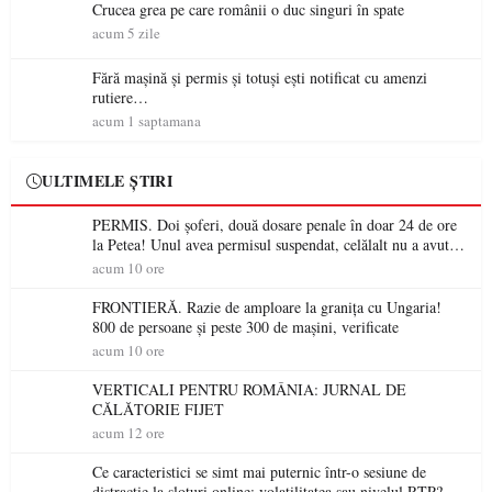
Crucea grea pe care românii o duc singuri în spate
acum 5 zile
Fără mașină și permis și totuși ești notificat cu amenzi
rutiere…
acum 1 saptamana
ULTIMELE ȘTIRI
PERMIS. Doi șoferi, două dosare penale în doar 24 de ore
la Petea! Unul avea permisul suspendat, celălalt nu a avut
niciodată permis
acum 10 ore
FRONTIERĂ. Razie de amploare la granița cu Ungaria!
800 de persoane și peste 300 de mașini, verificate
acum 10 ore
VERTICALI PENTRU ROMÂNIA: JURNAL DE
CĂLĂTORIE FIJET
acum 12 ore
Ce caracteristici se simt mai puternic într-o sesiune de
distracție la sloturi online: volatilitatea sau nivelul RTP?