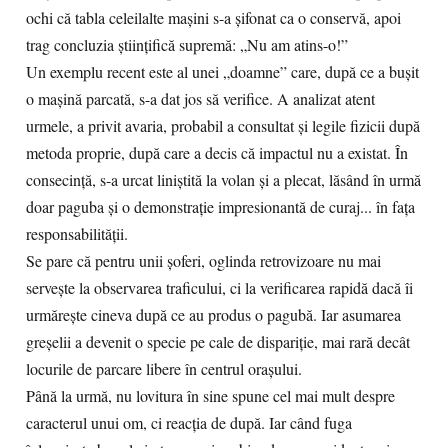
ochi că tabla celeilalte mașini s-a șifonat ca o conservă, apoi
trag concluzia științifică supremă: „Nu am atins-o!”
Un exemplu recent este al unei „doamne” care, după ce a bușit
o mașină parcată, s-a dat jos să verifice. A analizat atent
urmele, a privit avaria, probabil a consultat și legile fizicii după
metoda proprie, după care a decis că impactul nu a existat. În
consecință, s-a urcat liniștită la volan și a plecat, lăsând în urmă
doar paguba și o demonstrație impresionantă de curaj... în fața
responsabilității.
Se pare că pentru unii șoferi, oglinda retrovizoare nu mai
servește la observarea traficului, ci la verificarea rapidă dacă îi
urmărește cineva după ce au produs o pagubă. Iar asumarea
greșelii a devenit o specie pe cale de dispariție, mai rară decât
locurile de parcare libere în centrul orașului.
Până la urmă, nu lovitura în sine spune cel mai mult despre
caracterul unui om, ci reacția de după. Iar când fuga