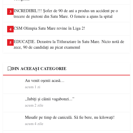
INCREDIBIL!!! Șofer de 90 de ani a produs un accident pe o
3
trecere de pietoni din Satu Mare. O femeie a ajuns la spital
CSM Olimpia Satu Mare revine în Liga 2!
4
EDUCAȚIE. Dezastru la Titluraziare în Satu Mare. Nicio notă de
5
zece, 90 de candidați au picat examenul
DIN ACEEAȘI CATEGORIE
Au venit oșenii acasă…
acum 1 zi
,,Iubiți și câinii vagabonzi...”
acum 2 zile
Musafir pe timp de caniculă. Să fie bere, nu kilowați!
acum 4 zile