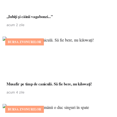
,,Iubiți și câinii vagabonzi...”
acum 2 zile
BURSA ZVONURILOR
Musafir pe timp de caniculă. Să fie bere, nu kilowați!
acum 4 zile
BURSA ZVONURILOR