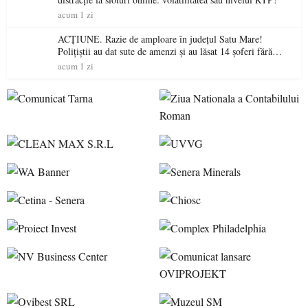
acum 1 zi
ACȚIUNE. Razie de amploare în județul Satu Mare!
Polițiștii au dat sute de amenzi și au lăsat 14 șoferi fără
permis într-o singură zi
acum 1 zi