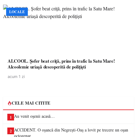
LOCALE
ALCOOL. Șofer beat criță, prins în trafic la Satu Mare!
Alcoolemie uriașă descoperită de polițiști
acum 1 zi
CELE MAI CITITE
Au venit oșenii acasă…
1
ACCIDENT. O oșancă din Negrești-Oaș a lovit pe trecere un oșan
2
octogenar