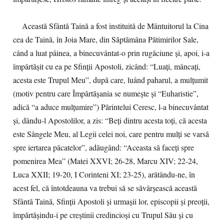
Această Sfântă Taină a fost instituită de Mântuitorul la Cina
cea de Taină, în Joia Mare, din Săptămâna Pătimirilor Sale,
când a luat pâinea, a binecuvântat-o prin rugăciune şi, apoi, i-a
împărtăşit cu ea pe Sfinţii Apostoli, zicând: “Luaţi, mâncaţi,
acesta este Trupul Meu”, după care, luând paharul, a mulţumit
(motiv pentru care Împărtăşania se numeşte şi “Euharistie”,
adică “a aduce mulţumire”) Părintelui Ceresc, l-a binecuvântat
şi, dându-l Apostolilor, a zis: “Beţi dintru acesta toţi, că acesta
este Sângele Meu, al Legii celei noi, care pentru mulţi se varsă
spre iertarea păcatelor”, adăugând: “Aceasta să faceţi spre
pomenirea Mea” (Matei XXVI; 26-28, Marcu XIV; 22-24,
Luca XXII; 19-20, I Corinteni XI; 23-25), arătându-ne, în
acest fel, că întotdeauna va trebui să se săvârşească această
Sfântă Taină, Sfinţii Apostoli şi urmaşii lor, episcopii şi preoţii,
împărtăşindu-i pe creştinii credincioşi cu Trupul Său şi cu