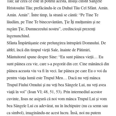
Tău; iar ceea ce este în potirul acesta, însuşi cinstit Sângele
Hristosului Tău; prefăcându-le cu Duhul Tău Cel Sfânt. Amin.
Amin. Amin”. Între timp, la strană se cântă: “Pe Tine Te
lăudăm, pe Tine Te binecuvântăm, Ţie Îţi mulţumim şi ne
rugăm Ţie, Dumnezeului nostru”, credincioşii prezenţi
îngenunchind.
Sfânta Împărtăşanie este prelungirea întrupării Domnului. De
altfel, încă din timpul vieţii Sale, înainte de Pătimiri,
Mântuitorul spune despre Sine: “Eu sunt pâinea vieţii… Eu
sunt pâinea cea vie, care s-a pogorât din cer. Cine mănâncă din
pâinea aceasta viu va fi în veci. Iar pâinea pe care Eu o voi da
pentru viaţa lumii este Trupul Meu… Dacă nu veţi mânca
Trupul Fiului Omului şi nu veţi bea Sângele Lui, nu veţi avea
viaţă în voi” (Ioan VI; 48, 51, 53). Prin intermediul acestor
cuvinte, Iisus ne asigură că noi vom mânca Trupul Lui şi vom
bea Sângele Lui cu adevărat, nu în închipuire (nu ca semn sau
ca simbol), imaginându-ne acest lucru. Însă, noi nu putem