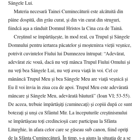
Sângele Lui.
Materia necesară Tainei Cuminecăturii este alcătuită din
pâine dospită, din grâu curat, şi din vin curat din struguri,
fiindcă aşa a rânduit Domnul Hristos la Cina cea de Taină.
Creştinul se împărtăşeşte, în mod real, cu Trupul şi Sângele
Domnului pentru iertarea păcatelor şi moştenirea vieţii veşnice,
potrivit cuvintelor Fiului lui Dumnezeu întrupat: “Adevărat,
adevărat zic vouă, dacă nu veţi mânca Trupul Fiului Omului şi
nu veţi bea Sângele Lui, nu veţi avea viaţă în voi. Cel ce
mănâncă Trupul Meu şi bea Sângele Meu are viaţă veşnică şi
Eu îl voi învia în ziua cea de apoi. Trupul Meu este adevărată
mâncare şi Sângele Meu, adevărată băutură” (Ioan VI; 53-55).
De aceea, trebuie împărtăşiţi (cuminecaţi) şi copiii după ce sunt
botezaţi şi unşi cu Sfântul Mir. La începuturile creştinismului
se împărtăşeau toţi credincioşii care participau la Sfânta
Liturghie, în afara celor care se găseau sub canon, fiind opriţi
de la Sfânta Cuminecătură. În timp, s-a ajuns la situaţia de a se