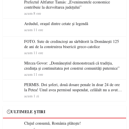
Prefectul Altfatter Tamás: „Evenimentele economice
contribuie la dezvoltarea județului”
acum 8 ore
Ardudul, orașul dintre cetate și legendă
acum 11 ore
FOTO. Sute de credincioși au sărbătorit la Domănești 125
de ani de la construirea bisericii greco-catolice
acum 11 ore
Mircea Govor: „Domăneștiul demonstrează că tradiția,
credința și continuitatea pot construi comunități puternice”
acum 11 ore
PERMIS. Doi șoferi, două dosare penale în doar 24 de ore
la Petea! Unul avea permisul suspendat, celălalt nu a avut
niciodată permis
acum 1 zi
ULTIMELE ȘTIRI
Clujul consumă, România plătește!