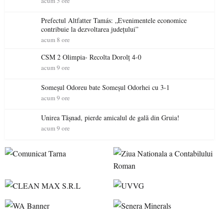
acum 5 ore
Prefectul Altfatter Tamás: „Evenimentele economice
contribuie la dezvoltarea județului”
acum 8 ore
CSM 2 Olimpia- Recolta Dorolț 4-0
acum 9 ore
Someșul Odoreu bate Someșul Odorhei cu 3-1
acum 9 ore
Unirea Tășnad, pierde amicalul de gală din Gruia!
acum 9 ore