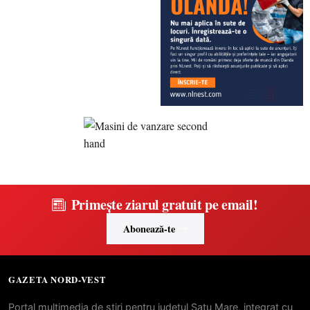
Primește ziarul gratuit pe email!
Abonează-te
GAZETA NORD-VEST
Portal multimedia de stiri pentru judetul Satu Mare, integrat cu