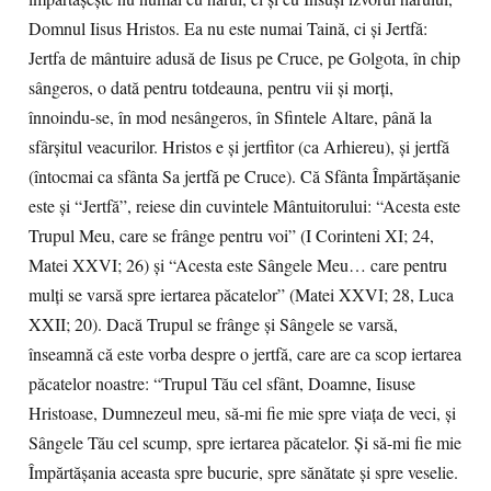
Domnul Iisus Hristos. Ea nu este numai Taină, ci şi Jertfă:
Jertfa de mântuire adusă de Iisus pe Cruce, pe Golgota, în chip
sângeros, o dată pentru totdeauna, pentru vii şi morţi,
înnoindu-se, în mod nesângeros, în Sfintele Altare, până la
sfârşitul veacurilor. Hristos e şi jertfitor (ca Arhiereu), şi jertfă
(întocmai ca sfânta Sa jertfă pe Cruce). Că Sfânta Împărtăşanie
este şi “Jertfă”, reiese din cuvintele Mântuitorului: “Acesta este
Trupul Meu, care se frânge pentru voi” (I Corinteni XI; 24,
Matei XXVI; 26) şi “Acesta este Sângele Meu… care pentru
mulţi se varsă spre iertarea păcatelor” (Matei XXVI; 28, Luca
XXII; 20). Dacă Trupul se frânge şi Sângele se varsă,
înseamnă că este vorba despre o jertfă, care are ca scop iertarea
păcatelor noastre: “Trupul Tău cel sfânt, Doamne, Iisuse
Hristoase, Dumnezeul meu, să-mi fie mie spre viața de veci, și
Sângele Tău cel scump, spre iertarea păcatelor. Și să-mi fie mie
Împărtășania aceasta spre bucurie, spre sănătate și spre veselie.