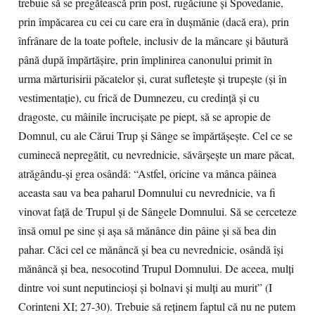
trebuie să se pregătească prin post, rugăciune şi Spovedanie,
prin împăcarea cu cei cu care era în duşmănie (dacă era), prin
înfrânare de la toate poftele, inclusiv de la mâncare şi băutură
până după împărtăşire, prin împlinirea canonului primit în
urma mărturisirii păcatelor şi, curat sufleteşte şi trupeşte (şi în
vestimentaţie), cu frică de Dumnezeu, cu credinţă şi cu
dragoste, cu mâinile încrucişate pe piept, să se apropie de
Domnul, cu ale Cărui Trup şi Sânge se împărtăşeşte. Cel ce se
cuminecă nepregătit, cu nevrednicie, săvârşeşte un mare păcat,
atrăgându-şi grea osândă: “Astfel, oricine va mânca pâinea
aceasta sau va bea paharul Domnului cu nevrednicie, va fi
vinovat faţă de Trupul şi de Sângele Domnului. Să se cerceteze
însă omul pe sine şi aşa să mănânce din pâine şi să bea din
pahar. Căci cel ce mănâncă şi bea cu nevrednicie, osândă îşi
mănâncă şi bea, nesocotind Trupul Domnului. De aceea, mulţi
dintre voi sunt neputincioşi şi bolnavi şi mulţi au murit” (I
Corinteni XI; 27-30). Trebuie să reţinem faptul că nu ne putem