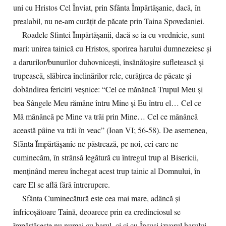
uni cu Hristos Cel Înviat, prin Sfânta Împărtăşanie, dacă, în
prealabil, nu ne-am curăţit de păcate prin Taina Spovedaniei.
Roadele Sfintei Împărtăşanii, dacă se ia cu vrednicie, sunt
mari: unirea tainică cu Hristos, sporirea harului dumnezeiesc şi
a darurilor/bunurilor duhovniceşti, însănătoşire sufletească şi
trupească, slăbirea înclinărilor rele, curăţirea de păcate şi
dobândirea fericirii veşnice: “Cel ce mănâncă Trupul Meu şi
bea Sângele Meu rămâne întru Mine şi Eu întru el… Cel ce
Mă mănâncă pe Mine va trăi prin Mine… Cel ce mănâncă
această pâine va trăi în veac” (Ioan VI; 56-58). De asemenea,
Sfânta Împărtăşanie ne păstrează, pe noi, cei care ne
cuminecăm, în strânsă legătură cu întregul trup al Bisericii,
menţinând mereu închegat acest trup tainic al Domnului, în
care El se află fără întrerupere.
Sfânta Cuminecătură este cea mai mare, adâncă şi
înfricoşătoare Taină, deoarece prin ea credinciosul se
împărtăşeşte nu numai cu harul, ci şi cu Însuşi izvorul harului,