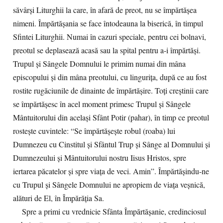
săvârşi Liturghii la care, în afară de preot, nu se împărtăşea
nimeni. Împărtăşania se face întodeauna la biserică, în timpul
Sfintei Liturghii. Numai în cazuri speciale, pentru cei bolnavi,
preotul se deplasează acasă sau la spital pentru a-i împărtăşi.
Trupul şi Sângele Domnului le primim numai din mâna
episcopului şi din mâna preotului, cu linguriţa, după ce au fost
rostite rugăciunile de dinainte de împărtăşire. Toţi creştinii care
se împărtăşesc în acel moment primesc Trupul şi Sângele
Mântuitorului din acelaşi Sfânt Potir (pahar), în timp ce preotul
rosteşte cuvintele: “Se împărtăşeşte robul (roaba) lui
Dumnezeu cu Cinstitul şi Sfântul Trup şi Sânge al Domnului şi
Dumnezeului şi Mântuitorului nostru Iisus Hristos, spre
iertarea păcatelor şi spre viaţa de veci. Amin”. Împărtăşindu-ne
cu Trupul şi Sângele Domnului ne apropiem de viaţa veşnică,
alături de El, în Împărăţia Sa.
Spre a primi cu vrednicie Sfânta Împărtăşanie, credinciosul