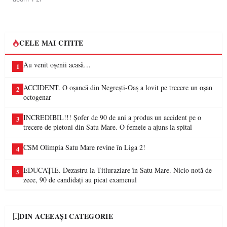
CELE MAI CITITE
Au venit oșenii acasă…
1
ACCIDENT. O oșancă din Negrești-Oaș a lovit pe trecere un oșan
2
octogenar
INCREDIBIL!!! Șofer de 90 de ani a produs un accident pe o
3
trecere de pietoni din Satu Mare. O femeie a ajuns la spital
CSM Olimpia Satu Mare revine în Liga 2!
4
EDUCAȚIE. Dezastru la Titluraziare în Satu Mare. Nicio notă de
5
zece, 90 de candidați au picat examenul
DIN ACEEAȘI CATEGORIE