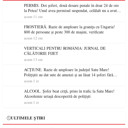
PERMIS. Doi șoferi, două dosare penale în doar 24 de ore
la Petea! Unul avea permisul suspendat, celălalt nu a avut
niciodată permis
acum 11 ore
FRONTIERĂ. Razie de amploare la granița cu Ungaria!
800 de persoane și peste 300 de mașini, verificate
acum 12 ore
VERTICALI PENTRU ROMÂNIA: JURNAL DE
CĂLĂTORIE FIJET
acum 13 ore
ACȚIUNE. Razie de amploare în județul Satu Mare!
Polițiștii au dat sute de amenzi și au lăsat 14 șoferi fără
permis într-o singură zi
acum 1 zi
ALCOOL. Șofer beat criță, prins în trafic la Satu Mare!
Alcoolemie uriașă descoperită de polițiști
acum 1 zi
ULTIMELE ȘTIRI