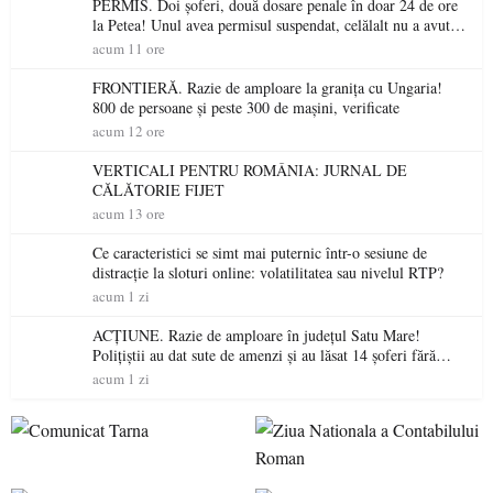
PERMIS. Doi șoferi, două dosare penale în doar 24 de ore
la Petea! Unul avea permisul suspendat, celălalt nu a avut
niciodată permis
acum 11 ore
FRONTIERĂ. Razie de amploare la granița cu Ungaria!
800 de persoane și peste 300 de mașini, verificate
acum 12 ore
VERTICALI PENTRU ROMÂNIA: JURNAL DE
CĂLĂTORIE FIJET
acum 13 ore
Ce caracteristici se simt mai puternic într-o sesiune de
distracție la sloturi online: volatilitatea sau nivelul RTP?
acum 1 zi
ACȚIUNE. Razie de amploare în județul Satu Mare!
Polițiștii au dat sute de amenzi și au lăsat 14 șoferi fără
permis într-o singură zi
acum 1 zi