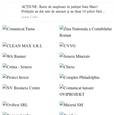
ACȚIUNE. Razie de amploare în județul Satu Mare!
Polițiștii au dat sute de amenzi și au lăsat 14 șoferi fără
permis într-o singură zi
acum 2 zile