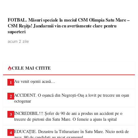
FOTBAL. Măsuri speciale la meciul CSM Olimpia Satu Mare –
CSM Reșița! Jandarmii vin cu avertismente clare pentru
suporteri
acum 2 zile
CELE MAI CITITE
Au venit oșenii acasă…
1
ACCIDENT. O oșancă din Negrești-Oaș a lovit pe trecere un oșan
2
octogenar
INCREDIBIL!!! Șofer de 90 de ani a produs un accident pe o
3
trecere de pietoni din Satu Mare. O femeie a ajuns la spital
EDUCAȚIE. Dezastru la Titluraziare în Satu Mare. Nicio notă de
4
zece, 90 de candidați au picat examenul