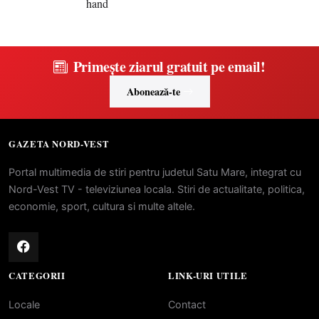
Primește ziarul gratuit pe email!
Abonează-te
GAZETA NORD-VEST
Portal multimedia de stiri pentru judetul Satu Mare, integrat cu
Nord-Vest TV - televiziunea locala. Stiri de actualitate, politica,
economie, sport, cultura si multe altele.
CATEGORII
LINK-URI UTILE
Locale
Contact