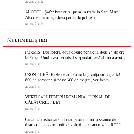
permis într-o singură zi
acum 2 zile
ALCOOL. Șofer beat criță, prins în trafic la Satu Mare!
Alcoolemie uriașă descoperită de polițiști
acum 2 zile
ULTIMELE ȘTIRI
PERMIS. Doi șoferi, două dosare penale în doar 24 de ore
la Petea! Unul avea permisul suspendat, celălalt nu a avut
niciodată permis
acum 1 zi
FRONTIERĂ. Razie de amploare la granița cu Ungaria!
800 de persoane și peste 300 de mașini, verificate
acum 1 zi
VERTICALI PENTRU ROMÂNIA: JURNAL DE
CĂLĂTORIE FIJET
acum 1 zi
Ce caracteristici se simt mai puternic într-o sesiune de
distracție la sloturi online: volatilitatea sau nivelul RTP?
acum 1 zi