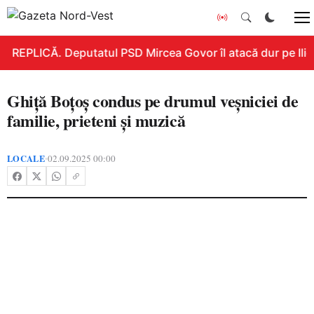
REPLICĂ. Deputatul PSD Mircea Govor îl atacă dur pe Ilie B
Ghiță Boțoș condus pe drumul veșniciei de
familie, prieteni și muzică
LOCALE
02.09.2025 00:00
•