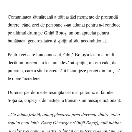
Comunitatea sătmăreană a trăit astăzi momente de profundă
durere, când zeci de persoane s-au adunat pentru a-l conduce
pe ultimul drum pe Ghiță Boțoș, un om apreciat pentru
bunătatea, generozitatea și sprijinul său necondiționat.
Pentru cei care l-au cunoscut, Ghiță Boțoș a fost mai mult
decât un prieten – a fost un adevărat sprijin, un om cald, dar
puternic, care a știut mereu să îi încurajeze pe cei din jur și să
le ofere încredere.
Durerea pierderii este resimțită cel mai puternic în familie.
Soția sa, copleșită de tristețe, a transmis un mesaj emoționant:
„Cu inima frântă, anunț plecarea prea devreme dintre noi a
soțului meu iubit, Botoș Gheorghe (Ghiță Boțoș), tată iubitor
al celor trei copii ai noștri. A luptat cu putere și demnitate, iar