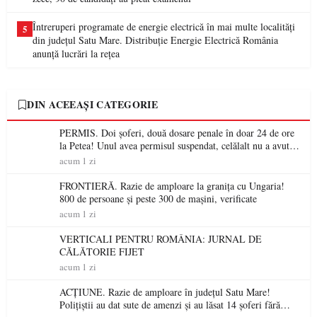
Întreruperi programate de energie electrică în mai multe localități
5
din județul Satu Mare. Distribuție Energie Electrică România
anunță lucrări la rețea
DIN ACEEAȘI CATEGORIE
PERMIS. Doi șoferi, două dosare penale în doar 24 de ore
la Petea! Unul avea permisul suspendat, celălalt nu a avut
niciodată permis
acum 1 zi
FRONTIERĂ. Razie de amploare la granița cu Ungaria!
800 de persoane și peste 300 de mașini, verificate
acum 1 zi
VERTICALI PENTRU ROMÂNIA: JURNAL DE
CĂLĂTORIE FIJET
acum 1 zi
ACȚIUNE. Razie de amploare în județul Satu Mare!
Polițiștii au dat sute de amenzi și au lăsat 14 șoferi fără