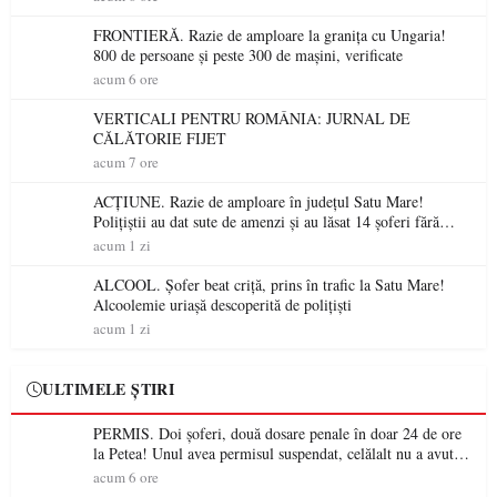
FRONTIERĂ. Razie de amploare la granița cu Ungaria!
800 de persoane și peste 300 de mașini, verificate
acum 6 ore
VERTICALI PENTRU ROMÂNIA: JURNAL DE
CĂLĂTORIE FIJET
acum 7 ore
ACȚIUNE. Razie de amploare în județul Satu Mare!
Polițiștii au dat sute de amenzi și au lăsat 14 șoferi fără
permis într-o singură zi
acum 1 zi
ALCOOL. Șofer beat criță, prins în trafic la Satu Mare!
Alcoolemie uriașă descoperită de polițiști
acum 1 zi
ULTIMELE ȘTIRI
PERMIS. Doi șoferi, două dosare penale în doar 24 de ore
la Petea! Unul avea permisul suspendat, celălalt nu a avut
niciodată permis
acum 6 ore