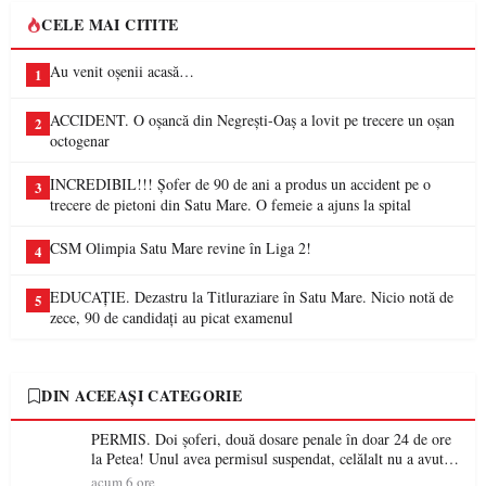
CELE MAI CITITE
Au venit oșenii acasă…
1
ACCIDENT. O oșancă din Negrești-Oaș a lovit pe trecere un oșan
2
octogenar
INCREDIBIL!!! Șofer de 90 de ani a produs un accident pe o
3
trecere de pietoni din Satu Mare. O femeie a ajuns la spital
CSM Olimpia Satu Mare revine în Liga 2!
4
EDUCAȚIE. Dezastru la Titluraziare în Satu Mare. Nicio notă de
5
zece, 90 de candidați au picat examenul
DIN ACEEAȘI CATEGORIE
PERMIS. Doi șoferi, două dosare penale în doar 24 de ore
la Petea! Unul avea permisul suspendat, celălalt nu a avut
niciodată permis
acum 6 ore