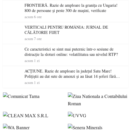
FRONTIERĂ. Razie de amploare la granița cu Ungaria!
800 de persoane și peste 300 de mașini, verificate
acum 6 ore
VERTICALI PENTRU ROMÂNIA: JURNAL DE
CĂLĂTORIE FIJET
acum 7 ore
Ce caracteristici se simt mai puternic într-o sesiune de
distracție la sloturi online: volatilitatea sau nivelul RTP?
acum 1 zi
ACȚIUNE. Razie de amploare în județul Satu Mare!
Polițiștii au dat sute de amenzi și au lăsat 14 șoferi fără
permis într-o singură zi
acum 1 zi