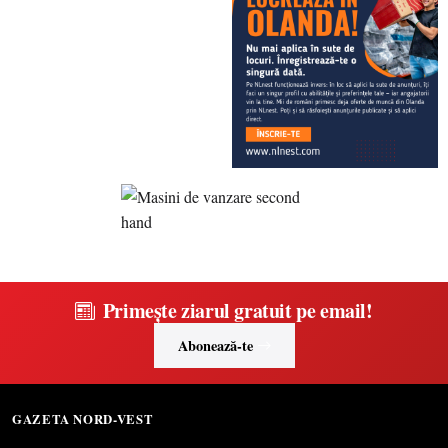
Primește ziarul gratuit pe email!
Abonează-te
GAZETA NORD-VEST