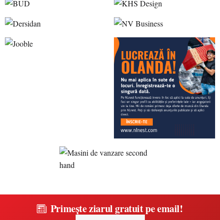
Primește ziarul gratuit pe email!