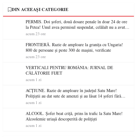
DIN ACEEAȘI CATEGORIE
PERMIS. Doi șoferi, două dosare penale în doar 24 de ore
la Petea! Unul avea permisul suspendat, celălalt nu a avut
niciodată permis
acum 23 ore
FRONTIERĂ. Razie de amploare la granița cu Ungaria!
800 de persoane și peste 300 de mașini, verificate
acum 23 ore
VERTICALI PENTRU ROMÂNIA: JURNAL DE
CĂLĂTORIE FIJET
acum 1 zi
ACȚIUNE. Razie de amploare în județul Satu Mare!
Polițiștii au dat sute de amenzi și au lăsat 14 șoferi fără
permis într-o singură zi
acum 1 zi
ALCOOL. Șofer beat criță, prins în trafic la Satu Mare!
Alcoolemie uriașă descoperită de polițiști
acum 1 zi