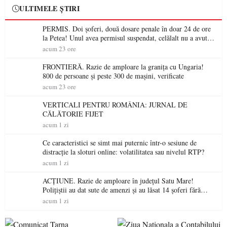
ULTIMELE ȘTIRI
PERMIS. Doi șoferi, două dosare penale în doar 24 de ore
la Petea! Unul avea permisul suspendat, celălalt nu a avut
niciodată permis
acum 23 ore
FRONTIERĂ. Razie de amploare la granița cu Ungaria!
800 de persoane și peste 300 de mașini, verificate
acum 23 ore
VERTICALI PENTRU ROMÂNIA: JURNAL DE
CĂLĂTORIE FIJET
acum 1 zi
Ce caracteristici se simt mai puternic într-o sesiune de
distracție la sloturi online: volatilitatea sau nivelul RTP?
acum 1 zi
ACȚIUNE. Razie de amploare în județul Satu Mare!
Polițiștii au dat sute de amenzi și au lăsat 14 șoferi fără
permis într-o singură zi
acum 1 zi