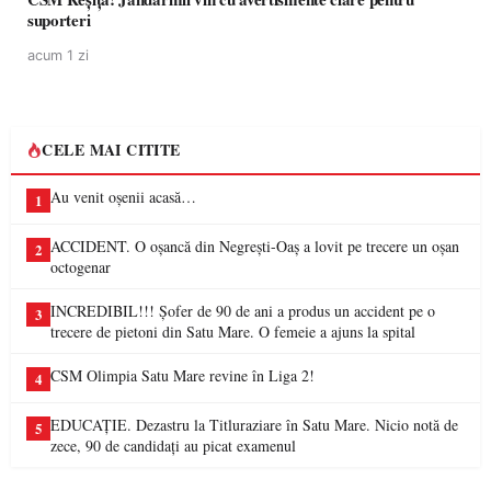
suporteri
acum 1 zi
CELE MAI CITITE
Au venit oșenii acasă…
1
ACCIDENT. O oșancă din Negrești-Oaș a lovit pe trecere un oșan
2
octogenar
INCREDIBIL!!! Șofer de 90 de ani a produs un accident pe o
3
trecere de pietoni din Satu Mare. O femeie a ajuns la spital
CSM Olimpia Satu Mare revine în Liga 2!
4
EDUCAȚIE. Dezastru la Titluraziare în Satu Mare. Nicio notă de
5
zece, 90 de candidați au picat examenul