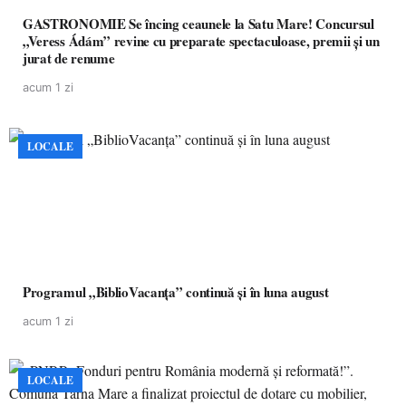
GASTRONOMIE Se încing ceaunele la Satu Mare! Concursul
„Veress Ádám” revine cu preparate spectaculoase, premii și un
jurat de renume
acum 1 zi
LOCALE
Programul „BiblioVacanța” continuă și în luna august
acum 1 zi
LOCALE