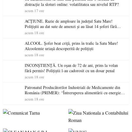
distracție la sloturi online: volatilitatea sau nivelul RTP?
acum 17 ore
ACȚIUNE. Razie de amploare în județul Satu Mare!
Polițiștii au dat sute de amenzi și au lăsat 14 șoferi fără
permis într-o singură zi
acum 18 ore
ALCOOL. Șofer beat criță, prins în trafic la Satu Mare!
Alcoolemie uriașă descoperită de polițiști
acum 18 ore
INCONȘTIENȚĂ. Un oșan de 72 de ani, prins la volan
fără permis! Polițiștii l-au cadorosit cu un dosar penal
acum 18 ore
Patronatul Producătorilor Industriali de Medicamente din
România (PRIMER): “Întreruperea alimentării cu energie
electrică a fabricilor de medicamente va pune în pericol
acum 18 ore
accesul pacienților la medicamente esențiale