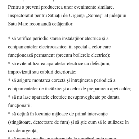
Pentru a preveni producerea unor evenimente similare,
Inspectoratul pentru Situații de Urgență „Someș” al județului
Satu Mare recomandă cetățenilor:
* să verifice periodic starea instalațiilor electrice și a
echipamentelor electrocasnice, în special a celor care
funcționează permanent (precum boilerele electrice);
* să evite utilizarea aparatelor electrice cu defecțiuni,
improvizații sau cabluri deteriorate;
* să asigure montarea corectă și întreținerea periodică a
echipamentelor de încălzire și a celor de preparare a apei calde;
* să nu lase aparatele electrice nesupravegheate pe durata
funcționării;
* să dețină în locuințe mijloace de primă intervenție
(stingătoare, detectoare de fum) și să știe cum să le utilizeze în
caz de urgență;
* să anunțe imediat evenimentele la numărul unic pentru