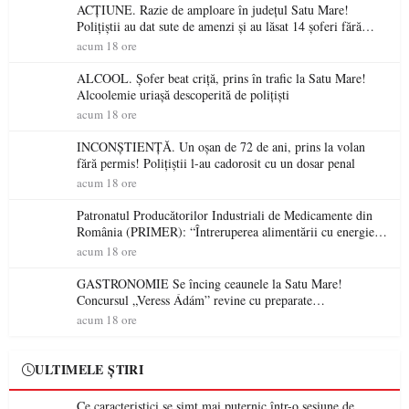
ACȚIUNE. Razie de amploare în județul Satu Mare!
Polițiștii au dat sute de amenzi și au lăsat 14 șoferi fără
permis într-o singură zi
acum 18 ore
ALCOOL. Șofer beat criță, prins în trafic la Satu Mare!
Alcoolemie uriașă descoperită de polițiști
acum 18 ore
INCONȘTIENȚĂ. Un oșan de 72 de ani, prins la volan
fără permis! Polițiștii l-au cadorosit cu un dosar penal
acum 18 ore
Patronatul Producătorilor Industriali de Medicamente din
România (PRIMER): “Întreruperea alimentării cu energie
electrică a fabricilor de medicamente va pune în pericol
acum 18 ore
accesul pacienților la medicamente esențiale
GASTRONOMIE Se încing ceaunele la Satu Mare!
Concursul „Veress Ádám” revine cu preparate
spectaculoase, premii și un jurat de renume
acum 18 ore
ULTIMELE ȘTIRI
Ce caracteristici se simt mai puternic într-o sesiune de