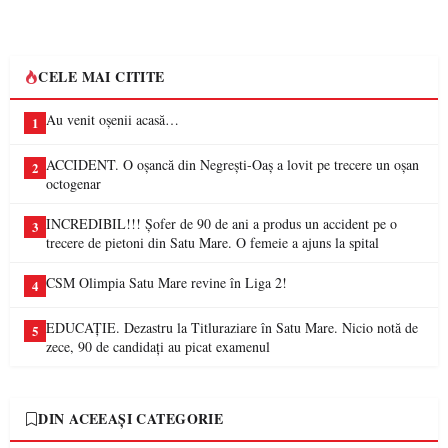
CELE MAI CITITE
Au venit oșenii acasă…
1
ACCIDENT. O oșancă din Negrești-Oaș a lovit pe trecere un oșan
2
octogenar
INCREDIBIL!!! Șofer de 90 de ani a produs un accident pe o
3
trecere de pietoni din Satu Mare. O femeie a ajuns la spital
CSM Olimpia Satu Mare revine în Liga 2!
4
EDUCAȚIE. Dezastru la Titluraziare în Satu Mare. Nicio notă de
5
zece, 90 de candidați au picat examenul
DIN ACEEAȘI CATEGORIE