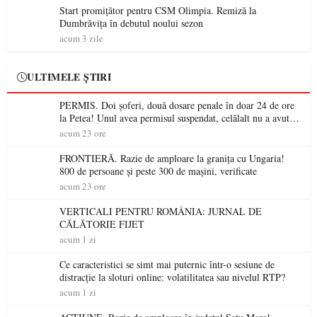
Start promițător pentru CSM Olimpia. Remiză la
Dumbrăvița în debutul noului sezon
acum 3 zile
ULTIMELE ȘTIRI
PERMIS. Doi șoferi, două dosare penale în doar 24 de ore
la Petea! Unul avea permisul suspendat, celălalt nu a avut
niciodată permis
acum 23 ore
FRONTIERĂ. Razie de amploare la granița cu Ungaria!
800 de persoane și peste 300 de mașini, verificate
acum 23 ore
VERTICALI PENTRU ROMÂNIA: JURNAL DE
CĂLĂTORIE FIJET
acum 1 zi
Ce caracteristici se simt mai puternic într-o sesiune de
distracție la sloturi online: volatilitatea sau nivelul RTP?
acum 1 zi