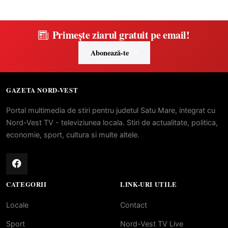
Primește ziarul gratuit pe email!
Abonează-te
GAZETA NORD-VEST
Portal multimedia de stiri pentru judetul Satu Mare, integrat cu
Nord-Vest TV - televiziunea locala. Stiri de actualitate, politica,
economie, sport, cultura si multe altele.
CATEGORII
LINK-URI UTILE
Locale
Contact
Sport
Nord-Vest TV Live