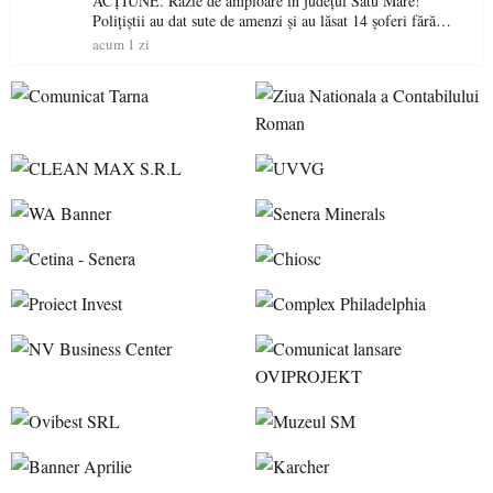
ACȚIUNE. Razie de amploare în județul Satu Mare!
Polițiștii au dat sute de amenzi și au lăsat 14 șoferi fără
permis într-o singură zi
acum 1 zi