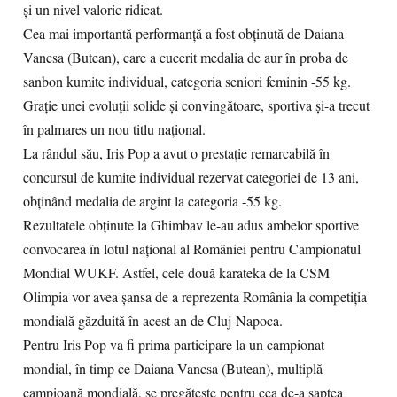
și un nivel valoric ridicat.
Cea mai importantă performanță a fost obținută de Daiana
Vancsa (Butean), care a cucerit medalia de aur în proba de
sanbon kumite individual, categoria seniori feminin -55 kg.
Grație unei evoluții solide și convingătoare, sportiva și-a trecut
în palmares un nou titlu național.
La rândul său, Iris Pop a avut o prestație remarcabilă în
concursul de kumite individual rezervat categoriei de 13 ani,
obținând medalia de argint la categoria -55 kg.
Rezultatele obținute la Ghimbav le-au adus ambelor sportive
convocarea în lotul național al României pentru Campionatul
Mondial WUKF. Astfel, cele două karateka de la CSM
Olimpia vor avea șansa de a reprezenta România la competiția
mondială găzduită în acest an de Cluj-Napoca.
Pentru Iris Pop va fi prima participare la un campionat
mondial, în timp ce Daiana Vancsa (Butean), multiplă
campioană mondială, se pregătește pentru cea de-a șaptea