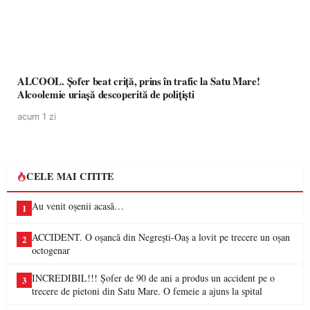
ALCOOL. Șofer beat criță, prins în trafic la Satu Mare!
Alcoolemie uriașă descoperită de polițiști
acum 1 zi
CELE MAI CITITE
Au venit oșenii acasă…
1
ACCIDENT. O oșancă din Negrești-Oaș a lovit pe trecere un oșan
2
octogenar
INCREDIBIL!!! Șofer de 90 de ani a produs un accident pe o
3
trecere de pietoni din Satu Mare. O femeie a ajuns la spital