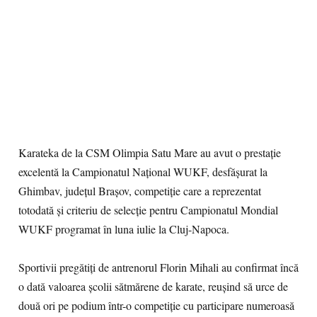
Karateka de la CSM Olimpia Satu Mare au avut o prestație
excelentă la Campionatul Național WUKF, desfășurat la
Ghimbav, județul Brașov, competiție care a reprezentat
totodată și criteriu de selecție pentru Campionatul Mondial
WUKF programat în luna iulie la Cluj-Napoca.
Sportivii pregătiți de antrenorul Florin Mihali au confirmat încă
o dată valoarea școlii sătmărene de karate, reușind să urce de
două ori pe podium într-o competiție cu participare numeroasă