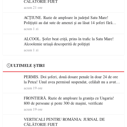
CĂLĂTORIE FIJET
acum 21 ore
ACȚIUNE. Razie de amploare în județul Satu Mare!
Polițiștii au dat sute de amenzi și au lăsat 14 șoferi fără
permis într-o singură zi
acum 1 zi
ALCOOL. Șofer beat criță, prins în trafic la Satu Mare!
Alcoolemie uriașă descoperită de polițiști
acum 1 zi
ULTIMELE ȘTIRI
PERMIS. Doi șoferi, două dosare penale în doar 24 de ore
la Petea! Unul avea permisul suspendat, celălalt nu a avut
niciodată permis
acum 19 ore
FRONTIERĂ. Razie de amploare la granița cu Ungaria!
800 de persoane și peste 300 de mașini, verificate
acum 19 ore
VERTICALI PENTRU ROMÂNIA: JURNAL DE
CĂLĂTORIE FIJET