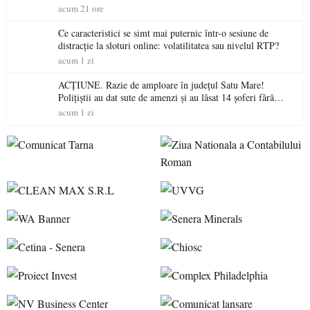
acum 21 ore
Ce caracteristici se simt mai puternic într-o sesiune de
distracție la sloturi online: volatilitatea sau nivelul RTP?
acum 1 zi
ACȚIUNE. Razie de amploare în județul Satu Mare!
Polițiștii au dat sute de amenzi și au lăsat 14 șoferi fără
permis într-o singură zi
acum 1 zi