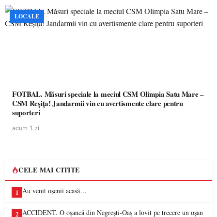
LOCALE
FOTBAL. Măsuri speciale la meciul CSM Olimpia Satu Mare –
CSM Reșița! Jandarmii vin cu avertismente clare pentru
suporteri
acum 1 zi
CELE MAI CITITE
Au venit oșenii acasă…
1
ACCIDENT. O oșancă din Negrești-Oaș a lovit pe trecere un oșan
2