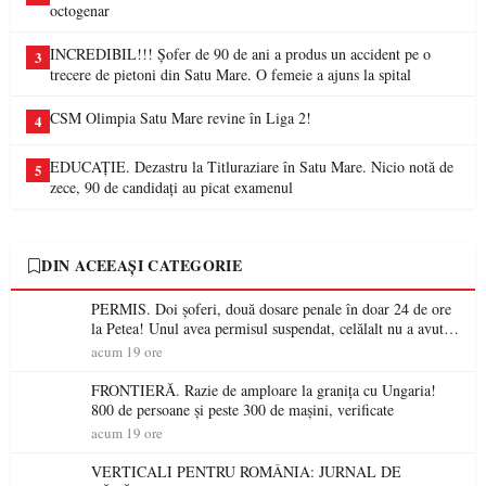
octogenar
INCREDIBIL!!! Șofer de 90 de ani a produs un accident pe o
3
trecere de pietoni din Satu Mare. O femeie a ajuns la spital
CSM Olimpia Satu Mare revine în Liga 2!
4
EDUCAȚIE. Dezastru la Titluraziare în Satu Mare. Nicio notă de
5
zece, 90 de candidați au picat examenul
DIN ACEEAȘI CATEGORIE
PERMIS. Doi șoferi, două dosare penale în doar 24 de ore
la Petea! Unul avea permisul suspendat, celălalt nu a avut
niciodată permis
acum 19 ore
FRONTIERĂ. Razie de amploare la granița cu Ungaria!
800 de persoane și peste 300 de mașini, verificate
acum 19 ore
VERTICALI PENTRU ROMÂNIA: JURNAL DE