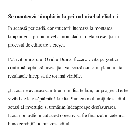
Se montează tâmplăria la primul nivel al clădirii
În această perioadă, constructorii lucrează la montarea
tâmplăriei la primul nivel al noii clădiri, o etapă esențială în
procesul de edificare a creșei.
Potrivit primarului Ovidiu Duma, fiecare vizită pe șantier
confirmă faptul că investiția avansează conform planului, iar
rezultatele încep să fie tot mai vizibile.
„Lucrările avansează într-un ritm foarte bun, iar progresul este
vizibil de la o săptămână la alta. Suntem mulțumiți de stadiul
actual al investiției și urmărim îndeaproape desfășurarea
lucrărilor, astfel încât acest obiectiv să fie finalizat în cele mai
bune condiții”, a transmis edilul.