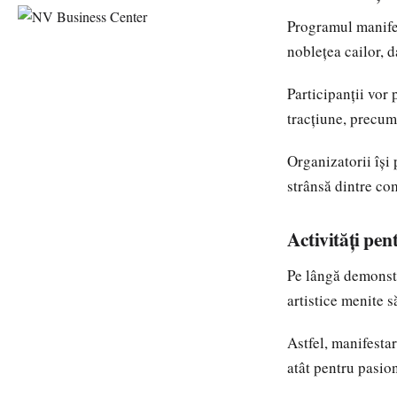
Programul manifes
noblețea cailor, da
Participanții vor
tracțiune, precum
Organizatorii își
strânsă dintre com
Activități pen
Pe lângă demonstr
artistice menite 
Astfel, manifestar
atât pentru pasion