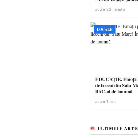
avertismente clare pe
acum 23 minute
suporteri
LOCALE
EDUCAȚIE. Emoții p
de liceeni din Satu M
BAC-ul de toamnă
acum 1 ora
ULTIMELE ARTI