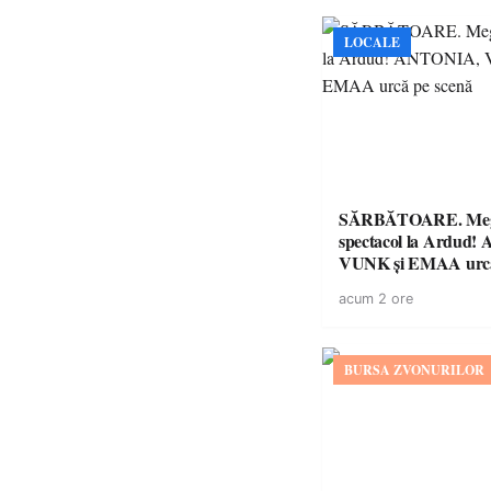
LOCALE
SĂRBĂTOARE. Me
spectacol la Ardud
VUNK și EMAA urcă
acum 2 ore
BURSA ZVONURILOR