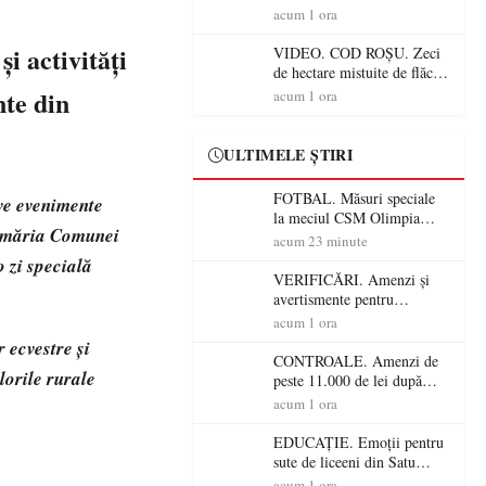
Mare! Începe BAC-ul de
acum 1 ora
toamnă
i activități
VIDEO. COD ROȘU. Zeci
de hectare mistuite de flăcări
în Satu Mare! Pompierii au
nte din
acum 1 ora
dus o luptă
contracronometru pentru a
salva o pădure de la dezastru
ULTIMELE ȘTIRI
FOTBAL. Măsuri speciale
ve evenimente
la meciul CSM Olimpia
Primăria Comunei
Satu Mare – CSM Reșița!
acum 23 minute
Jandarmii vin cu
o zi specială
avertismente clare pentru
VERIFICĂRI. Amenzi și
suporteri
avertismente pentru
crescătorii de animale din
acum 1 ora
Satu Mare! DSVSA anunță
 ecvestre și
controale în toate
CONTROALE. Amenzi de
lorile rurale
gospodăriile și face apel la
peste 11.000 de lei după
respectarea legii
controalele DSVSA Satu
acum 1 ora
Mare! O covrigărie și o
cantină, sancționate pentru
EDUCAȚIE. Emoții pentru
nereguli
sute de liceeni din Satu
Mare! Începe BAC-ul de
acum 1 ora