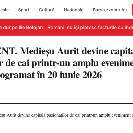
cale
Sport
Cultură
Naționale
Bursa zvonurilor
 pe Ilie Bolojan: „Românii nu își plătesc facturile cu indic
. Medieșu Aurit devine capit
or de cai printr-un amplu evenim
rogramat în 20 iunie 2026
1