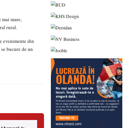
t mai mare,
al rural.
 de evenimente din
ă se bucure de un
Abonează-te