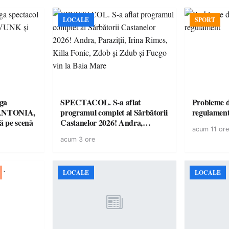
LOCALE
SPORT
ga
SPECTACOL. S-a aflat
Probleme d
! ANTONIA,
programul complet al Sărbătorii
regulamen
 pe scenă
Castanelor 2026! Andra,
acum 11 ore
Paraziții, Irina Rimes, Killa
acum 3 ore
Fonic, Zdob și Zdub și Fuego
vin la Baia Mare
LOCALE
LOCALE