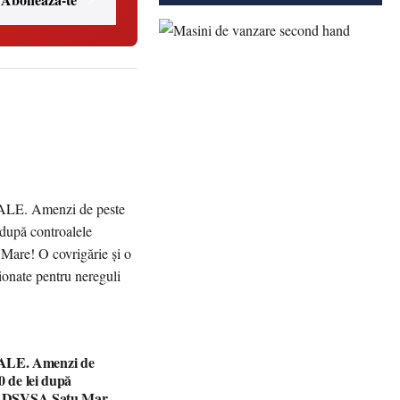
E. Amenzi de
0 de lei după
le DSVSA Satu Mare!