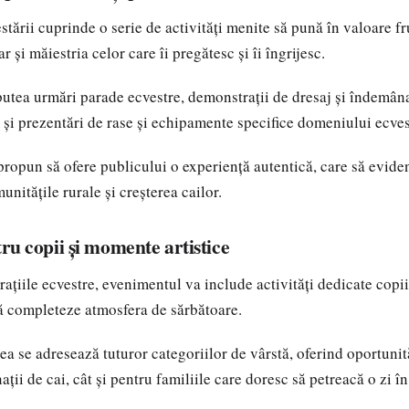
tării cuprinde o serie de activități menite să pună în valoare f
r și măiestria celor care îi pregătesc și îi îngrijesc.
 putea urmări parade ecvestre, demonstrații de dresaj și îndemân
 și prezentări de rase și echipamente specifice domeniului ecves
 propun să ofere publicului o experiență autentică, care să evide
unitățile rurale și creșterea cailor.
tru copii și momente artistice
ațiile ecvestre, evenimentul va include activități dedicate copi
să completeze atmosfera de sărbătoare.
ea se adresează tuturor categoriilor de vârstă, oferind oportunit
ații de cai, cât și pentru familiile care doresc să petreacă o zi în 