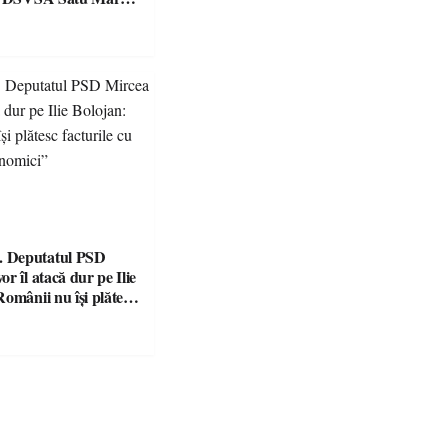
e și o cantină,
 pentru nereguli
 Deputatul PSD
r îl atacă dur pe Ilie
omânii nu își plătesc
 indicatori