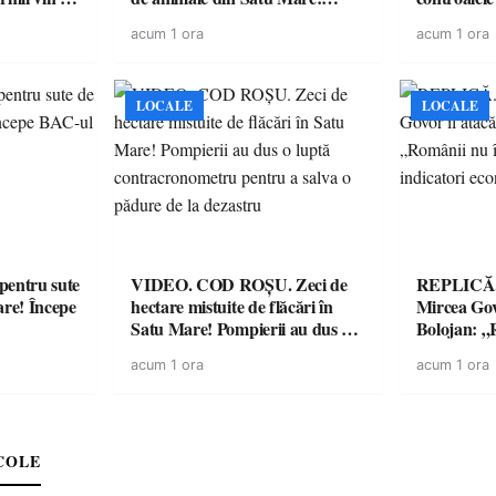
ntru
DSVSA anunță controale în
O covrigări
acum 1 ora
acum 1 ora
toate gospodăriile și face apel la
sancționate
respectarea legii
LOCALE
LOCALE
entru sute
VIDEO. COD ROȘU. Zeci de
REPLICĂ.
are! Începe
hectare mistuite de flăcări în
Mircea Govo
Satu Mare! Pompierii au dus o
Bolojan: „R
luptă contracronometru pentru
facturile cu
acum 1 ora
acum 1 ora
a salva o pădure de la dezastru
economici”
COLE