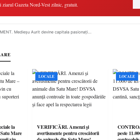
i ziarul Gazeta Nord-Vest zilnic, gratuit.
ENT. Medieșu Aurit devine capitala pasionați...
LARE
LOCALE
LOCALE
iale la
VERIFICĂRI. Amenzi și
CONTROAL
 Satu Mare
avertismente pentru crescătorii
peste 11.00
mii vin cu
de animale din Satu Mare!
controale