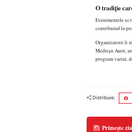
O tradiție car
Evenimentele ecve
contribuind la pro
Organizatorii îi i
Medieșu Aurit, un
program variat, d
Distribuie:
Primește zia