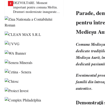
DEZVOLTARE. Moment
5
important pentru comuna Moftin.
Parade, demo
Drumuri modernizate inaugurate în
prezența autorităților județene
pentru între
Medieșu Au
Comuna Medieșu A
dedicate tradiții
Medieșu Aurit, în
dedicată pasiunii 
Evenimentul promi
familii din între
autentice.
Demonstrații 