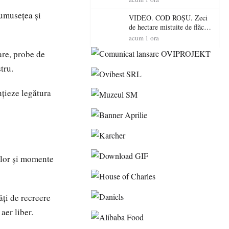
toamnă
rumusețea și
VIDEO. COD ROȘU. Zeci
de hectare mistuite de flăcări
în Satu Mare! Pompierii au
acum 1 ora
dus o luptă
are, probe de
contracronometru pentru a
salva o pădure de la dezastru
tru.
nțieze legătura
ilor și momente
ăți de recreere
aer liber.