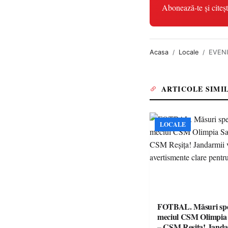
Abonează-te și citeșt
Acasa
Locale
EVENIM
ARTICOLE SIMI
LOCALE
FOTBAL. Măsuri spec
meciul CSM Olimpia
– CSM Reșița! Jandar