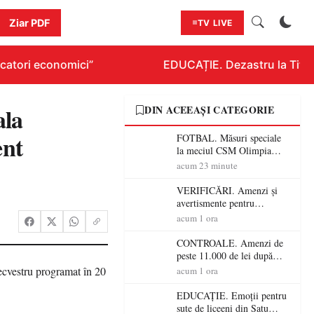
Ziar PDF
TV LIVE
atori economici”
EDUCAȚIE. Dezastru la Titlura
ala
DIN ACEEAȘI CATEGORIE
ent
FOTBAL. Măsuri speciale
la meciul CSM Olimpia
Satu Mare – CSM Reșița!
acum 23 minute
Jandarmii vin cu
avertismente clare pentru
VERIFICĂRI. Amenzi și
suporteri
avertismente pentru
crescătorii de animale din
acum 1 ora
Satu Mare! DSVSA anunță
controale în toate
CONTROALE. Amenzi de
gospodăriile și face apel la
peste 11.000 de lei după
respectarea legii
controalele DSVSA Satu
acum 1 ora
Mare! O covrigărie și o
cantină, sancționate pentru
EDUCAȚIE. Emoții pentru
nereguli
sute de liceeni din Satu