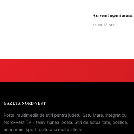
Au venit oșenii acas
acum 13 ore
GAZETA NORD-VEST
Portal multimedia de stiri pentru judetul Satu Mare, integrat cu
Nord-Vest TV - televiziunea locala. Stiri de actualitate, politica,
economie, sport, cultura si multe altele.