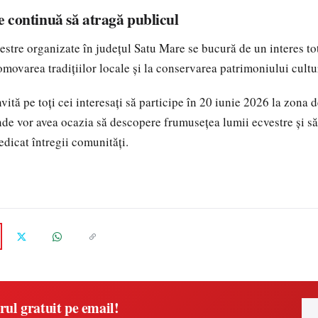
e continuă să atragă publicul
stre organizate în județul Satu Mare se bucură de un interes to
movarea tradițiilor locale și la conservarea patrimoniului cultur
nvită pe toți cei interesați să participe în 20 iunie 2026 la zona
de vor avea ocazia să descopere frumusețea lumii ecvestre și s
edicat întregii comunități.
rul gratuit pe email!