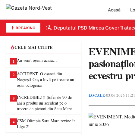
Acasă
Lo
REPLICĂ. Deputatul PSD Mircea Govor îl atacă dur
BREAKING
EVENIMENT
CELE MAI CITITE
pasionațil
Au venit oșenii acasă…
1
ecvestru p
ACCIDENT. O oșancă din
2
Negrești-Oaș a lovit pe trecere un
oșan octogenar
LOCALE
03.06.2026 11:2
•
INCREDIBIL!!! Șofer de 90 de
3
ani a produs un accident pe o
trecere de pietoni din Satu Mare. O
femeie a ajuns la spital
CSM Olimpia Satu Mare revine în
4
Liga 2!