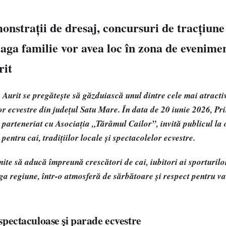
nstrații de dresaj, concursuri de tracțiune ș
aga familie vor avea loc în zona de evenime
rit
urit se pregătește să găzduiască unul dintre cele mai atracti
lor ecvestre din județul Satu Mare. În data de 20 iunie 2026, 
 parteneriat cu Asociația „Tărâmul Cailor”, invită publicul la 
pentru cai, tradițiilor locale și spectacolelor ecvestre.
te să aducă împreună crescători de cai, iubitori ai sporturilor
aga regiune, într-o atmosferă de sărbătoare și respect pentru va
spectaculoase și parade ecvestre