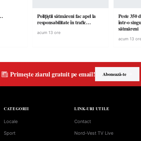
ă…
Polițiștii sătmăreni fac apel la
Peste 350 d
responsabilitate în trafic…
într-o singu
sătmăreni
acum 13 ore
acum 13 or
Primește ziarul gratuit pe email!
Abonează-te
CATEGORII
LINK-URI UTILE
Locale
Contact
Sport
Nord-Vest TV Live