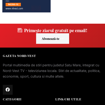
Primește ziarul gratuit pe email!
Abonează-te
GAZETA NORD-VEST
Portal multimedia de stiri pentru judetul Satu Mare, integrat cu
Nord-Vest TV - televiziunea locala. Stiri de actualitate, politica,
economie, sport, cultura si multe altele.
CATEGORII
LINK-URI UTILE