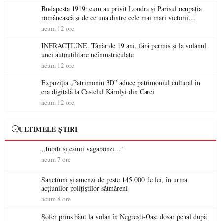
Budapesta 1919: cum au privit Londra și Parisul ocupația
românească și de ce una dintre cele mai mari victorii
militare ale României a devenit o controversă diplomatică
acum 12 ore
europeană ( partea a II-a)
INFRACȚIUNE. Tânăr de 19 ani, fără permis și la volanul
unei autoutilitare neînmatriculate
acum 12 ore
Expoziția „Patrimoniu 3D” aduce patrimoniul cultural în
era digitală la Castelul Károlyi din Carei
acum 12 ore
ULTIMELE ȘTIRI
,,Iubiți și câinii vagabonzi...”
acum 7 ore
Sancțiuni și amenzi de peste 145.000 de lei, în urma
acțiunilor polițiștilor sătmăreni
acum 8 ore
Șofer prins băut la volan în Negrești-Oaș: dosar penal după