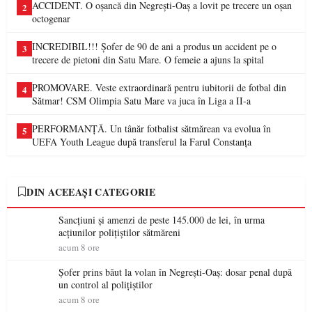
ACCIDENT. O oșancă din Negrești-Oaș a lovit pe trecere un oșan
2
octogenar
INCREDIBIL!!! Șofer de 90 de ani a produs un accident pe o
3
trecere de pietoni din Satu Mare. O femeie a ajuns la spital
PROMOVARE. Veste extraordinară pentru iubitorii de fotbal din
4
Sătmar! CSM Olimpia Satu Mare va juca în Liga a II-a
PERFORMANȚĂ. Un tânăr fotbalist sătmărean va evolua în
5
UEFA Youth League după transferul la Farul Constanța
DIN ACEEAȘI CATEGORIE
Sancțiuni și amenzi de peste 145.000 de lei, în urma
acțiunilor polițiștilor sătmăreni
acum 8 ore
Șofer prins băut la volan în Negrești-Oaș: dosar penal după
un control al polițiștilor
acum 8 ore