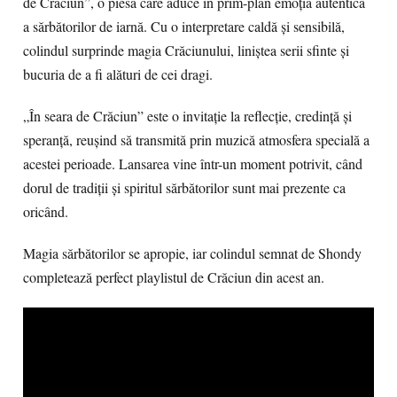
de Crăciun”
, o piesă care aduce în prim-plan emoția autentică
a sărbătorilor de iarnă. Cu o interpretare caldă și sensibilă,
colindul surprinde magia Crăciunului, liniștea serii sfinte și
bucuria de a fi alături de cei dragi.
„În seara de Crăciun” este o invitație la reflecție, credință și
speranță, reușind să transmită prin muzică atmosfera specială a
acestei perioade. Lansarea vine într-un moment potrivit, când
dorul de tradiții și spiritul sărbătorilor sunt mai prezente ca
oricând.
Magia sărbătorilor se apropie, iar colindul semnat de Shondy
completează perfect playlistul de Crăciun din acest an.