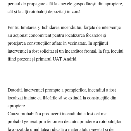
pericol de propagare atât la anexele gospodărești din apropiere,
cât și la alți rotobaloți depozitați în zonă.
Pentru limitarea și lichidarea incendiului, forțele de intervenție
au acționat concomitent pentru localizarea focarelor și
protejarea construcțiilor aflate în vecinătate. În sprijinul
intervenției a fost solicitat și un încărcător frontal, la fața locului
fiind prezent și primarul UAT Andrid.
Datorită intervenției prompte a pompierilor, incendiul a fost
localizat înainte ca flăcările să se extindă la construcțiile din
apropiere.
Cauza probabilă a producerii incendiului a fost cel mai
probabil generat prin fenomen de autoaprindere a rotobaloților,
favorizat de umiditatea ridicată a materialului vegetal și de