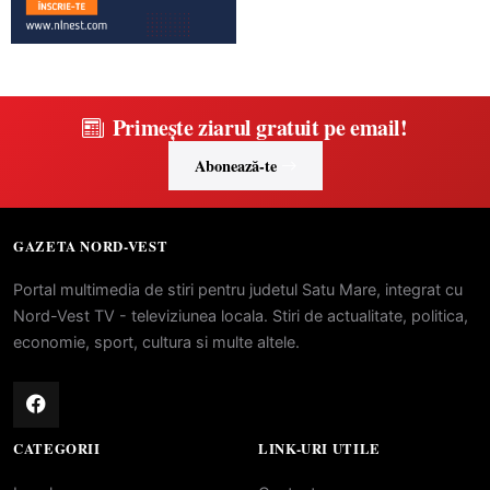
Primește ziarul gratuit pe email!
Abonează-te
GAZETA NORD-VEST
Portal multimedia de stiri pentru judetul Satu Mare, integrat cu
Nord-Vest TV - televiziunea locala. Stiri de actualitate, politica,
economie, sport, cultura si multe altele.
CATEGORII
LINK-URI UTILE