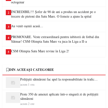
octogenar
INCREDIBIL!!! Șofer de 90 de ani a produs un accident pe o
2
trecere de pietoni din Satu Mare. O femeie a ajuns la spital
Au venit oșenii acasă…
3
PROMOVARE. Veste extraordinară pentru iubitorii de fotbal din
4
Sătmar! CSM Olimpia Satu Mare va juca în Liga a II-a
CSM Olimpia Satu Mare revine în Liga 2!
5
DIN ACEEAȘI CATEGORIE
Polițiștii sătmăreni fac apel la responsabilitate în trafic…
acum 1 ora
Peste 350 de amenzi aplicate într-o singură zi de polițiștii
sătmăreni
acum 2 ore