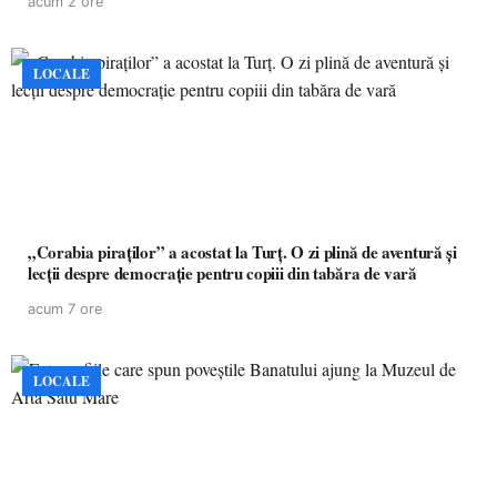
acum 2 ore
LOCALE
„Corabia piraților” a acostat la Turț. O zi plină de aventură și
lecții despre democrație pentru copiii din tabăra de vară
acum 7 ore
LOCALE