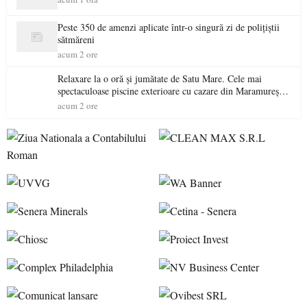
Peste 350 de amenzi aplicate într-o singură zi de polițiștii
sătmăreni
acum 2 ore
Relaxare la o oră și jumătate de Satu Mare. Cele mai
spectaculoase piscine exterioare cu cazare din Maramureș,
ideale pentru o escapadă de vară
acum 2 ore