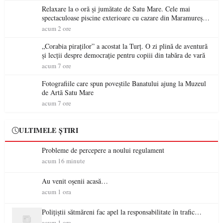
Relaxare la o oră și jumătate de Satu Mare. Cele mai
spectaculoase piscine exterioare cu cazare din Maramureș,
ideale pentru o escapadă de vară
acum 2 ore
„Corabia piraților” a acostat la Turț. O zi plină de aventură
și lecții despre democrație pentru copiii din tabăra de vară
acum 7 ore
Fotografiile care spun poveștile Banatului ajung la Muzeul
de Artă Satu Mare
acum 7 ore
ULTIMELE ȘTIRI
Probleme de percepere a noului regulament
acum 16 minute
Au venit oșenii acasă…
acum 1 ora
Polițiștii sătmăreni fac apel la responsabilitate în trafic…
acum 1 ora