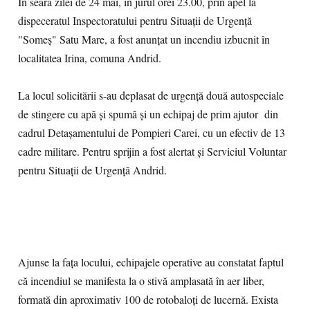
În seara zilei de 24 mai, în jurul orei 23.00, prin apel la
dispeceratul Inspectoratului pentru Situații de Urgență
"Someș" Satu Mare, a fost anunțat un incendiu izbucnit în
localitatea Irina, comuna Andrid.
La locul solicitării s-au deplasat de urgență două autospeciale
de stingere cu apă și spumă și un echipaj de prim ajutor din
cadrul Detașamentului de Pompieri Carei, cu un efectiv de 13
cadre militare. Pentru sprijin a fost alertat și Serviciul Voluntar
pentru Situații de Urgență Andrid.
Ajunse la fața locului, echipajele operative au constatat faptul
că incendiul se manifesta la o stivă amplasată în aer liber,
formată din aproximativ 100 de rotobaloți de lucernă. Exista