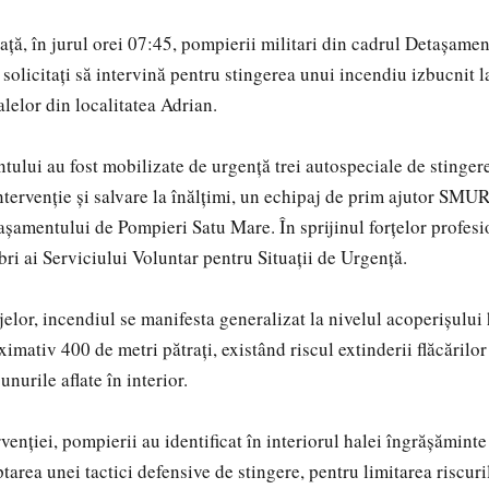
ață, în jurul orei 07:45, pompierii militari din cadrul Detașame
solicitați să intervină pentru stingerea unui incendiu izbucnit l
lelor din localitatea Adrian.
tului au fost mobilizate de urgență trei autospeciale de stinger
ntervenție și salvare la înălțimi, un echipaj de prim ajutor SMU
amentului de Pompieri Satu Mare. În sprijinul forțelor profesi
bri ai Serviciului Voluntar pentru Situații de Urgență.
elor, incendiul se manifesta generalizat la nivelul acoperișului 
imativ 400 de metri pătrați, existând riscul extinderii flăcărilor
unurile aflate în interior.
venției, pompierii au identificat în interiorul halei îngrășăminte
area unei tactici defensive de stingere, pentru limitarea riscuri