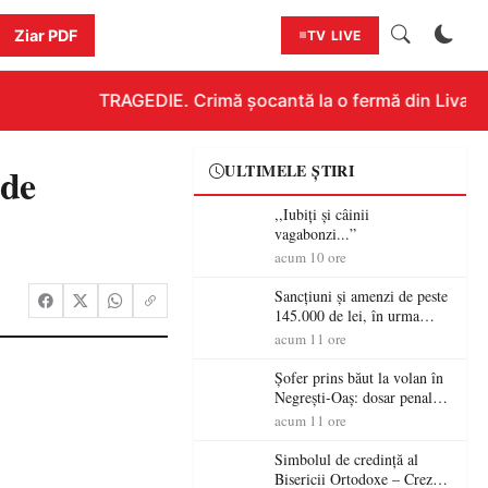
Ziar PDF
TV LIVE
TRAGEDIE. Crimă șocantă la o fermă din Livada!!!
de
ULTIMELE ȘTIRI
,,Iubiți și câinii
vagabonzi...”
acum 10 ore
Sancțiuni și amenzi de peste
145.000 de lei, în urma
acțiunilor polițiștilor
acum 11 ore
sătmăreni
Șofer prins băut la volan în
Negrești-Oaș: dosar penal
după un control al
acum 11 ore
polițiștilor
Simbolul de credinţă al
Bisericii Ortodoxe – Crezul