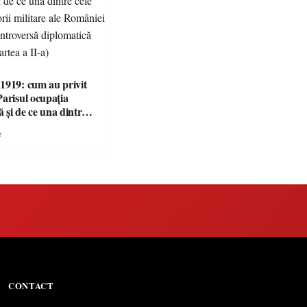
1919: cum au privit
Parisul ocupația
 și de ce una dintre
i victorii militare ale
e
 devenit o
ă diplomatică
 partea a II-a)
CONTACT