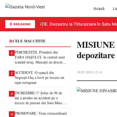
Acasă
Lo
EDUCAȚIE. Dezastru la Titluraziare în Satu Mar
BREAKING
MISIUNE D
CELE MAI CITITE
depozitare 
PERCHEZIȚII. Primărie din
1
ȚARA OAȘULUI, în centrul unui
scandal uriaș. Mascații au descins
într-o anchetă privind presupuse
fraude de proporții
30.05.2026 12:14
ACCIDENT. O oșancă din
2
Negrești-Oaș a lovit pe trecere un
oșan octogenar
INCREDIBIL!!! Șofer de 90 de
3
ani a produs un accident pe o
trecere de pietoni din Satu Mare. O
femeie a ajuns la spital
PROMOVARE. Veste extraordinară
4