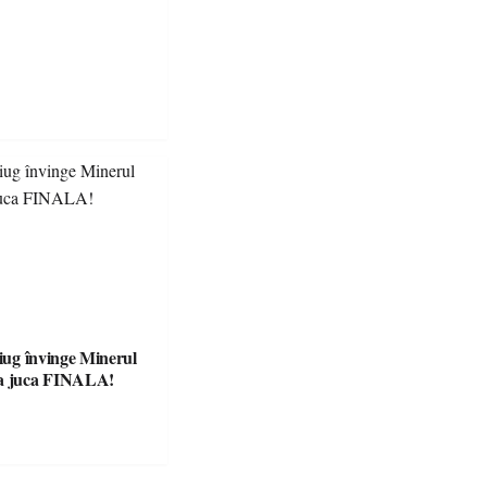
tiug învinge Minerul
va juca FINALA!