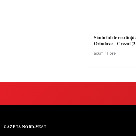
Simbolul de credinţă a
Ortodoxe – Crezul (3
acum 11 ore
GAZETA NORD-VEST