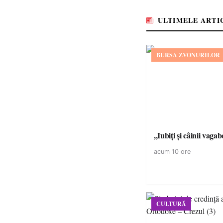
ULTIMELE ARTI
BURSA ZVONURILOR
,,Iubiți și câinii vagab
acum 10 ore
CULTURĂ