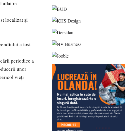
 aflat în
st localizat și
cendiului a fost
cării periodice a
roducerii unor
ericol vieți