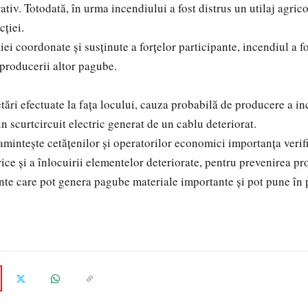
tiv. Totodată, în urma incendiului a fost distrus un utilaj agricol
cției.
iei coordonate și susținute a forțelor participante, incendiul a fo
 producerii altor pagube.
tări efectuate la fața locului, cauza probabilă de producere a in
 un scurtcircuit electric generat de un cablu deteriorat.
mintește cetățenilor și operatorilor economici importanța verifi
trice și a înlocuirii elementelor deteriorate, pentru prevenirea p
nte care pot genera pagube materiale importante și pot pune în p