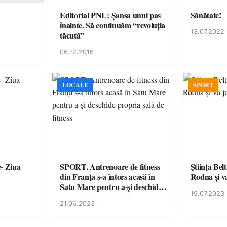
Editorial PNL: Șansa unui pas
Sănătate!
înainte. Să continuăm “revoluția
13.07.2022
tăcută”
06.12.2016
LOCALE
SPORT
e- Ziua
SPORT. Antrenoare de fitness
Ştiinţa Bel
din Franța s-a întors acasă în
Rodna şi 
Satu Mare pentru a-și deschide
19.07.2023
propria sală de fitness
21.06.2023