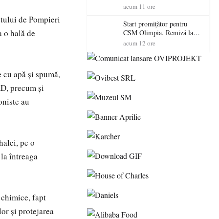
(3)
acum 11 ore
ntului de Pompieri
Start promițător pentru
a o hală de
CSM Olimpia. Remiză la
Dumbrăvița în debutul
acum 12 ore
noului sezon
e cu apă și spumă,
RD, precum și
oniste au
halei, pe o
 la întreaga
 chimice, fapt
lor și protejarea