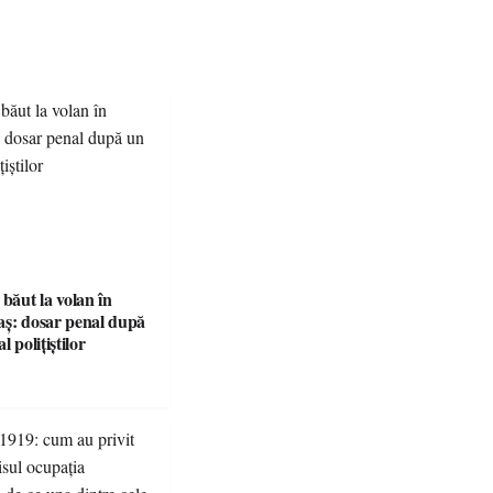
 băut la volan în
aș: dosar penal după
l polițiștilor