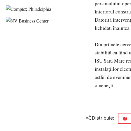
personalului opera
interiorul constru
Datorită intervenț
lichidat, înaintea
Din primele cerce
stabilită ca fiind
ISU Satu Mare rea
instalațiilor elec
astfel de evenime
omenești.
Distribuie: