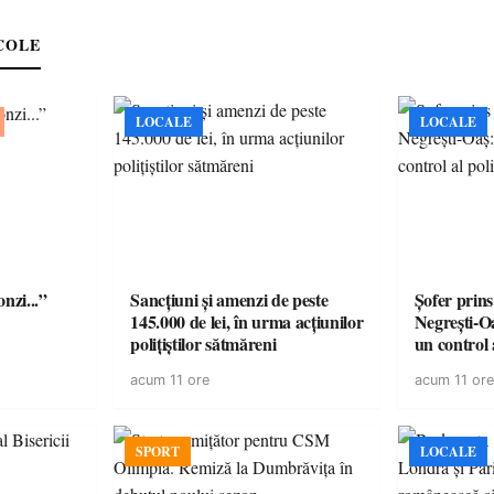
COLE
LOCALE
LOCALE
onzi...”
Sancțiuni și amenzi de peste
Șofer prins
145.000 de lei, în urma acțiunilor
Negrești-O
polițiștilor sătmăreni
un control a
acum 11 ore
acum 11 ore
SPORT
LOCALE