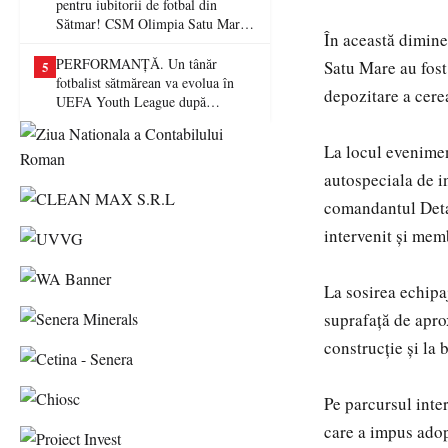
pentru iubitorii de fotbal din
Sătmar! CSM Olimpia Satu Mare
În această dimine
va juca în Liga a II-a
PERFORMANȚĂ. Un tânăr
Satu Mare au fost 
5
fotbalist sătmărean va evolua în
depozitare a cerea
UEFA Youth League după
transferul la Farul Constanța
La locul evenimen
autospeciala de i
comandantul Detaș
intervenit și mem
La sosirea echipaj
suprafață de aprox
construcție și la b
Pe parcursul inter
care a impus adopt