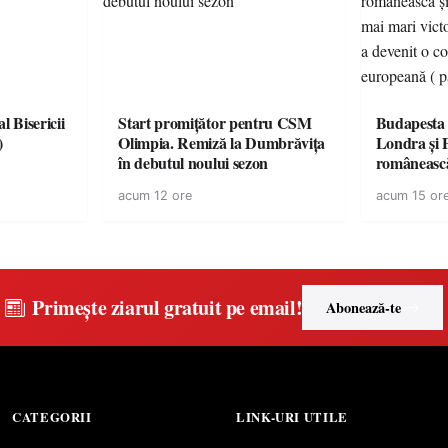
l Bisericii
Start promițător pentru CSM
Budapesta 
)
Olimpia. Remiză la Dumbrăvița
Londra și 
în debutul noului sezon
românească
cele mai mar
acum 12 ore
acum 15 or
României a
controvers
europeană (
Primește ziarul gratuit pe email!
Abonează-te
CATEGORII
LINK-URI UTILE