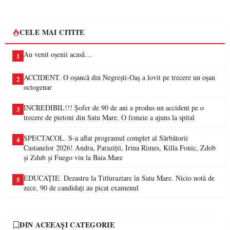
CELE MAI CITITE
Au venit oșenii acasă…
1
ACCIDENT. O oșancă din Negrești-Oaș a lovit pe trecere un oșan
2
octogenar
INCREDIBIL!!! Șofer de 90 de ani a produs un accident pe o
3
trecere de pietoni din Satu Mare. O femeie a ajuns la spital
SPECTACOL. S-a aflat programul complet al Sărbătorii
4
Castanelor 2026! Andra, Paraziții, Irina Rimes, Killa Fonic, Zdob
și Zdub și Fuego vin la Baia Mare
EDUCAȚIE. Dezastru la Titluraziare în Satu Mare. Nicio notă de
5
zece, 90 de candidați au picat examenul
DIN ACEEAȘI CATEGORIE