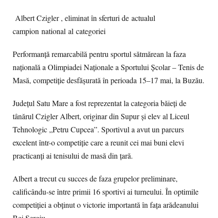
Albert Czigler , eliminat în sferturi de actualul
campion national al categoriei
Performanță remarcabilă pentru sportul sătmărean la faza
națională a Olimpiadei Naționale a Sportului Școlar – Tenis de
Masă, competiție desfășurată în perioada 15–17 mai, la Buzău.
Județul Satu Mare a fost reprezentat la categoria băieți de
tânărul Czigler Albert, originar din Supur și elev al Liceul
Tehnologic „Petru Cupcea”. Sportivul a avut un parcurs
excelent într-o competiție care a reunit cei mai buni elevi
practicanți ai tenisului de masă din țară.
Albert a trecut cu succes de faza grupelor preliminare,
calificându-se între primii 16 sportivi ai turneului. În optimile
competiției a obținut o victorie importantă în fața arădeanului