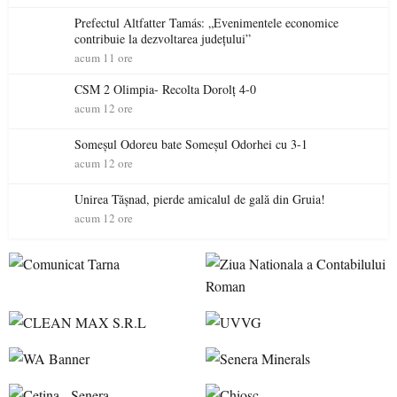
Prefectul Altfatter Tamás: „Evenimentele economice
contribuie la dezvoltarea județului”
acum 11 ore
CSM 2 Olimpia- Recolta Dorolț 4-0
acum 12 ore
Someșul Odoreu bate Someșul Odorhei cu 3-1
acum 12 ore
Unirea Tășnad, pierde amicalul de gală din Gruia!
acum 12 ore