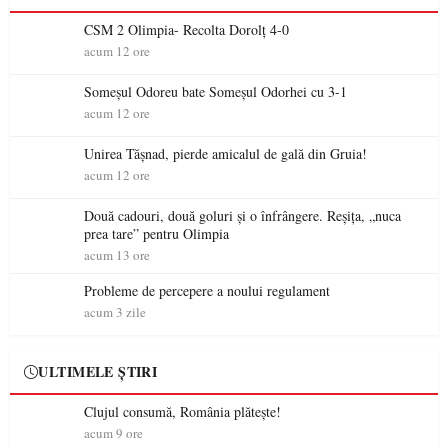
CSM 2 Olimpia- Recolta Dorolț 4-0
acum 12 ore
Someșul Odoreu bate Someșul Odorhei cu 3-1
acum 12 ore
Unirea Tășnad, pierde amicalul de gală din Gruia!
acum 12 ore
Două cadouri, două goluri și o înfrângere. Reșița, „nuca
prea tare” pentru Olimpia
acum 13 ore
Probleme de percepere a noului regulament
acum 3 zile
ULTIMELE ȘTIRI
Clujul consumă, România plătește!
acum 9 ore