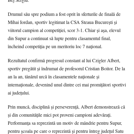
Bej Sergiu.
Drumul său spre podium a fost oprit în sferturile de finală de
Mihai Iordan, sportiv legitimat la CSA Steaua București și
viitorul campion al competiției, scor 3-1. Chiar și așa, elevul
din Supur a continuat să lupte pentru clasamentul final,
încheind competiția pe un meritoriu loc 7 național.
Rezultatul confirmă progresul constant al lui Czigler Albert,
sportiv pregătit și îndrumat de profesorul Cristian Boitor. De la
an la an, tânărul urcă în clasamentele naționale și
internaționale, devenind unul dintre cei mai promițători sportivi
ai județului.
Prin muncă, disciplină și perseverență, Albert demonstrează că
și din comunitățile mici pot proveni campioni adevărați.
Performanța sa reprezintă un motiv de mândrie pentru Supur,
pentru școala pe care o reprezintă și pentru întreg județul Satu