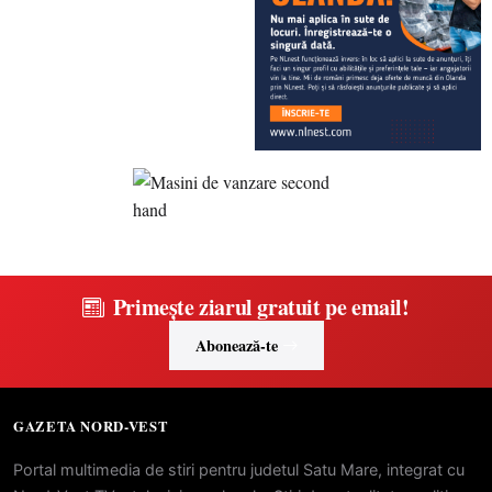
Primește ziarul gratuit pe email!
Abonează-te
GAZETA NORD-VEST
Portal multimedia de stiri pentru judetul Satu Mare, integrat cu