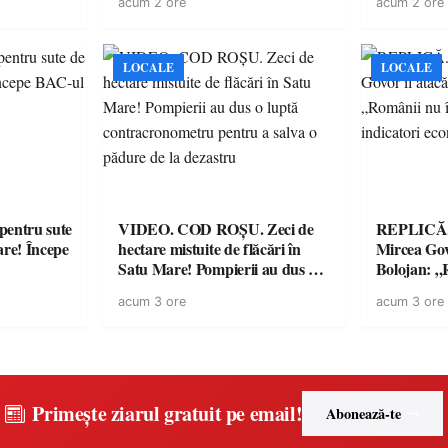
acum 2 ore
acum 2 ore
toate gospodăriile și face apel la
sancționate
respectarea legii
LOCALE
LOCALE
entru sute
VIDEO. COD ROȘU. Zeci de
REPLICĂ.
are! Începe
hectare mistuite de flăcări în
Mircea Govo
Satu Mare! Pompierii au dus o
Bolojan: „R
luptă contracronometru pentru
facturile cu
acum 3 ore
acum 3 ore
a salva o pădure de la dezastru
economici”
Primește ziarul gratuit pe email!
Abonează-te