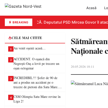
Acasă
Lo
REPLICĂ. Deputatul PSD Mircea Govor îl atacă du
BREAKING
Sătmăreanul
CELE MAI CITITE
Naționale
Au venit oșenii acasă…
1
ACCIDENT. O oșancă din
2
Negrești-Oaș a lovit pe trecere un
20.05.2026 18:11
oșan octogenar
INCREDIBIL!!! Șofer de 90 de
3
ani a produs un accident pe o
trecere de pietoni din Satu Mare. O
femeie a ajuns la spital
CSM Olimpia Satu Mare revine în
4
Liga 2!