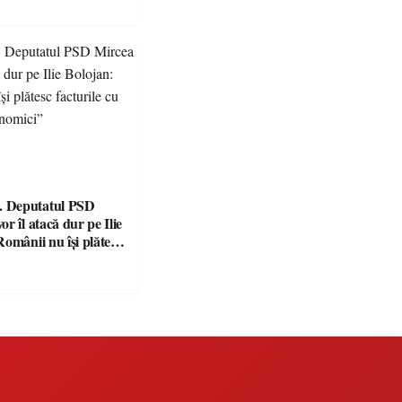
 pentru nereguli
 Deputatul PSD
r îl atacă dur pe Ilie
omânii nu își plătesc
 indicatori