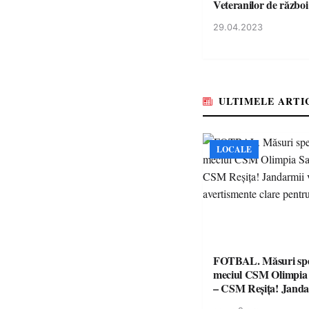
Veteranilor de război
29.04.2023
ULTIMELE ARTI
LOCALE
FOTBAL. Măsuri spec
meciul CSM Olimpia
– CSM Reșița! Jandar
avertismente clare pe