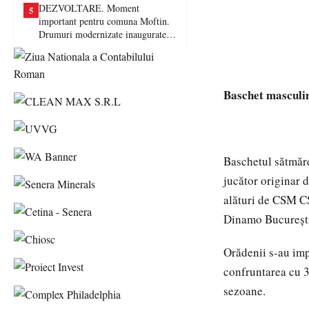
DEZVOLTARE. Moment
5
important pentru comuna Moftin.
Drumuri modernizate inaugurate în
prezența autorităților județene
Baschet masculi
Baschetul sătmăre
jucător originar 
alături de CSM CS
Dinamo București
Orădenii s-au impu
confruntarea cu 3
sezoane.