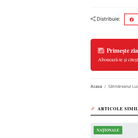
Distribuie:
Primește zia
Abonează-te și citeșt
Acasa
Sătmăreanul Luca
ARTICOLE SIMI
NAȚIONALE