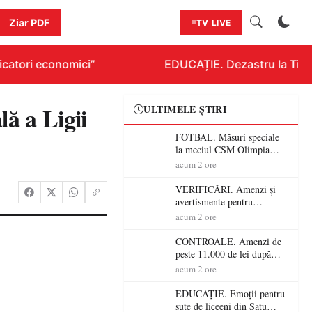
Ziar PDF
TV LIVE
catori economici”
EDUCAȚIE. Dezastru la Titlura
ă a Ligii
ULTIMELE ȘTIRI
FOTBAL. Măsuri speciale
la meciul CSM Olimpia
Satu Mare – CSM Reșița!
acum 2 ore
Jandarmii vin cu
avertismente clare pentru
VERIFICĂRI. Amenzi și
suporteri
avertismente pentru
crescătorii de animale din
acum 2 ore
Satu Mare! DSVSA anunță
controale în toate
CONTROALE. Amenzi de
gospodăriile și face apel la
peste 11.000 de lei după
respectarea legii
controalele DSVSA Satu
acum 2 ore
Mare! O covrigărie și o
cantină, sancționate pentru
EDUCAȚIE. Emoții pentru
nereguli
sute de liceeni din Satu