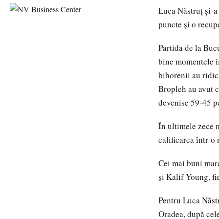
Luca Năstruț și-a
puncte și o recup
Partida de la Buc
bine momentele im
bihorenii au ridi
Bropleh au avut c
devenise 59-45 p
În ultimele zece 
calificarea într-o
Cei mai buni marc
și Kalif Young, fi
Pentru Luca Năstr
Oradea, după cele