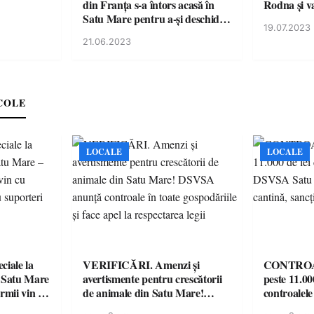
din Franța s-a întors acasă în
Rodna şi 
Satu Mare pentru a-și deschide
19.07.2023
propria sală de fitness
21.06.2023
COLE
LOCALE
LOCALE
iale la
VERIFICĂRI. Amenzi și
CONTROAL
 Satu Mare
avertismente pentru crescătorii
peste 11.00
mii vin cu
de animale din Satu Mare!
controale
ntru
DSVSA anunță controale în
O covrigări