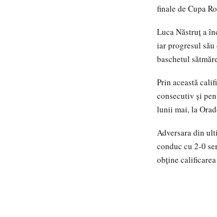
finale de Cupa Ro
Luca Năstruț a î
iar progresul său 
baschetul sătmăr
Prin această cali
consecutiv și pent
lunii mai, la Ora
Adversara din ult
conduc cu 2-0 ser
obține calificarea 