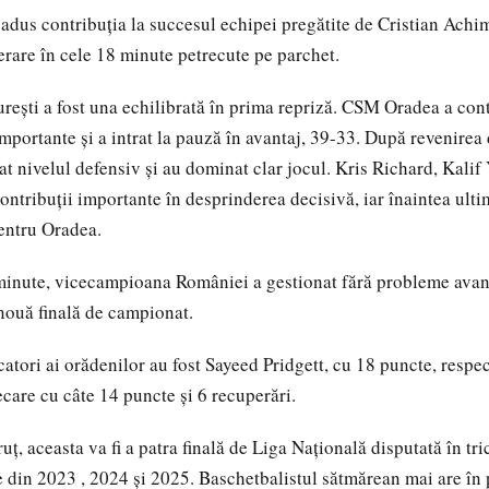
 adus contribuția la succesul echipei pregătite de Cristian Achi
erare în cele 18 minute petrecute pe parchet.
urești a fost una echilibrată în prima repriză. CSM Oradea a con
portante și a intrat la pauză în avantaj, 39-33. După revenirea d
cat nivelul defensiv și au dominat clar jocul. Kris Richard, Kal
ontribuții importante în desprinderea decisivă, iar înaintea ultim
entru Oradea.
minute, vicecampioana României a gestionat fără probleme avant
 nouă finală de campionat.
atori ai orădenilor au fost Sayeed Pridgett, cu 18 puncte, respe
ecare cu câte 14 puncte și 6 recuperări.
uț, aceasta va fi a patra finală de Liga Națională disputată în 
 din 2023 , 2024 și 2025. Baschetbalistul sătmărean mai are în