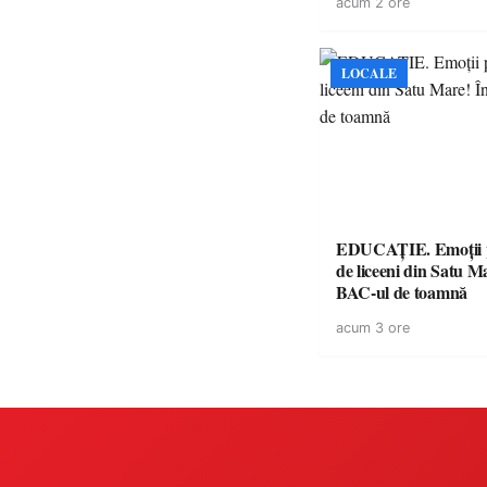
acum 2 ore
suporteri
LOCALE
EDUCAȚIE. Emoții p
de liceeni din Satu M
BAC-ul de toamnă
acum 3 ore