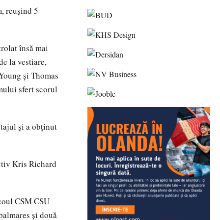
m, reușind 5
trolat însă mai
e la vestiare,
if Young și Thomas
ului sfert scorul
ajul și a obținut
ctiv Kris Richard
tricoul CSM CSU
 palmares și două