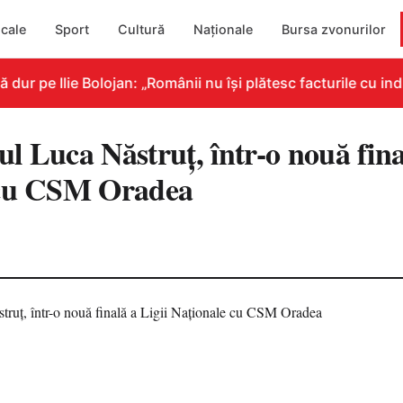
cale
Sport
Cultură
Naționale
Bursa zvonurilor
r pe Ilie Bolojan: „Românii nu își plătesc facturile cu indi
 Luca Năstruț, într-o nouă final
 cu CSM Oradea