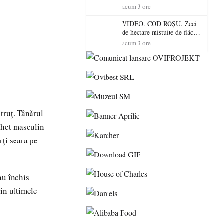
Mare! Începe BAC-ul de
acum 3 ore
toamnă
VIDEO. COD ROȘU. Zeci
de hectare mistuite de flăcări
în Satu Mare! Pompierii au
acum 3 ore
dus o luptă
contracronometru pentru a
salva o pădure de la dezastru
truț. Tânărul
chet masculin
ți seara pe
au închis
in ultimele