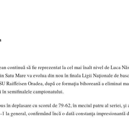
n
an continuă să fie reprezentat la cel mai înalt nivel de Luca Năs
din Satu Mare va evolua din nou în finala Ligii Naționale de bas
U Raiffeisen Oradea, după ce formația bihoreană a eliminat mar
 în semifinalele campionatului.
s în deplasare cu scorul de 79-62, în meciul patru al seriei, și 
-1 la general, confirmând încă o dată constanța impresionantă d