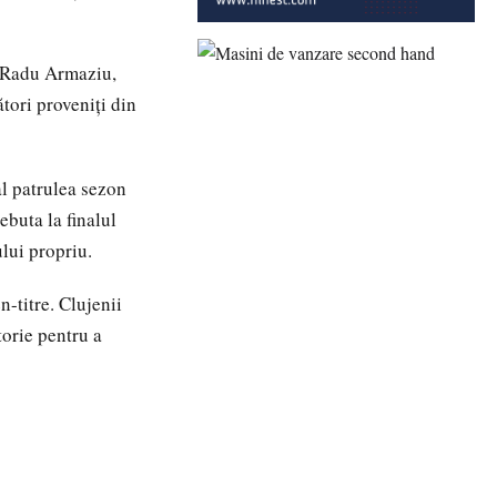
i Radu Armaziu,
ători proveniți din
al patrulea sezon
ebuta la finalul
lui propriu.
-titre. Clujenii
orie pentru a