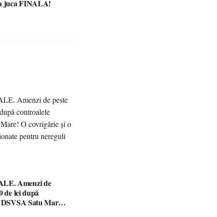
va juca FINALA!
E. Amenzi de
0 de lei după
le DSVSA Satu Mare!
e și o cantină,