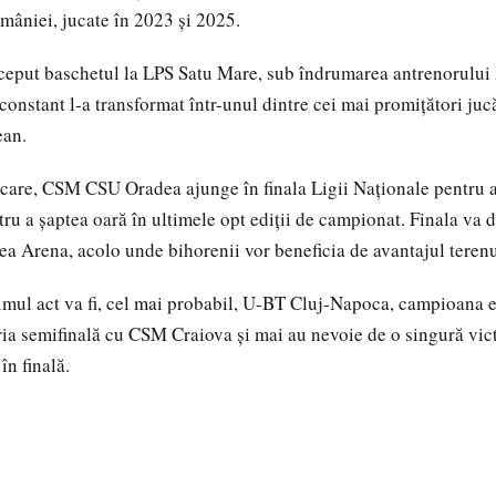
mâniei, jucate în 2023 și 2025.
nceput baschetul la LPS Satu Mare, sub îndrumarea antrenorulu
constant l-a transformat într-unul dintre cei mai promițători juc
ean.
ficare, CSM CSU Oradea ajunge în finala Ligii Naționale pentru 
ru a șaptea oară în ultimele opt ediții de campionat. Finala va d
dea Arena, acolo unde bihorenii vor beneficia de avantajul terenu
imul act va fi, cel mai probabil, U-BT Cluj-Napoca, campioana en
ia semifinală cu CSM Craiova și mai au nevoie de o singură vict
în finală.