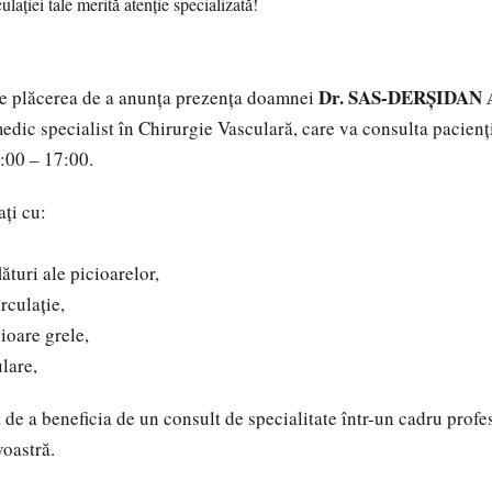
Dr. SAS-DERȘIDAN
e plăcerea de a anunța prezența doamnei
medic specialist în Chirurgie Vasculară, care va consulta pacienți
4:00 – 17:00.
ți cu:
ături ale picioarelor,
rculație,
ioare grele,
lare,
de a beneficia de un consult de specialitate într-un cadru profes
oastră.