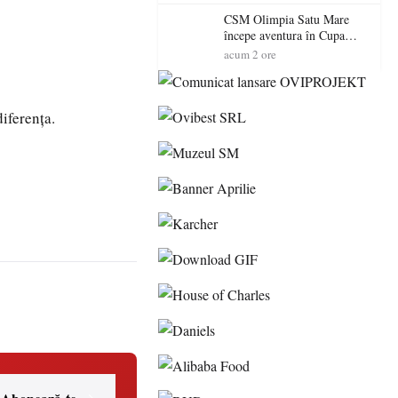
exterioare cu cazare din
Maramureș, ideale pentru o
CSM Olimpia Satu Mare
escapadă de vară
începe aventura în Cupa
României la Baia Mare
acum 2 ore
iferența.