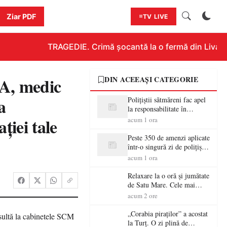
Ziar PDF
TV LIVE
TRAGEDIE. Crimă șocantă la o fermă din Livada!!!
, medic
DIN ACEEAȘI CATEGORIE
a
Polițiștii sătmăreni fac apel
la responsabilitate în
trafic…
ției tale
acum 1 ora
Peste 350 de amenzi aplicate
într-o singură zi de polițiștii
sătmăreni
acum 1 ora
Relaxare la o oră și jumătate
de Satu Mare. Cele mai
spectaculoase piscine
acum 2 ore
exterioare cu cazare din
Maramureș, ideale pentru o
„Corabia piraților” a acostat
escapadă de vară
la Turț. O zi plină de