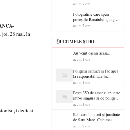
aventură și lecții despre
acum 7 ore
democrație pentru copiii din
tabăra de vară
Fotografiile care spun
poveștile Banatului ajung la
Muzeul de Artă Satu Mare
 ANCA-
acum 7 ore
 joi, 28 mai, în
ULTIMELE ȘTIRI
Au venit oșenii acasă…
acum 1 ora
Polițiștii sătmăreni fac apel
la responsabilitate în
trafic…
acum 1 ora
Peste 350 de amenzi aplicate
într-o singură zi de polițiștii
sătmăreni
acum 1 ora
ionist și dedicat
Relaxare la o oră și jumătate
de Satu Mare. Cele mai
spectaculoase piscine
acum 2 ore