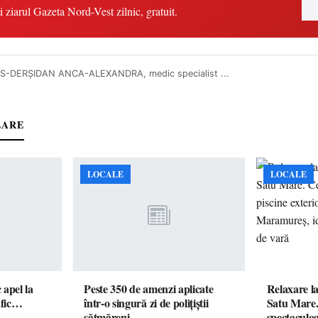
i ziarul Gazeta Nord-Vest zilnic, gratuit.
AS-DERȘIDAN ANCA-ALEXANDRA, medic specialist ...
LARE
LOCALE
LOCALE
c apel la
Peste 350 de amenzi aplicate
Relaxare la
te în trafic…
într-o singură zi de polițiștii
Satu Mare.
sătmăreni
spectaculoa