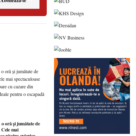
Abonează-te
 o oră și jumătate de
 Cele mai
se piscine exterioare