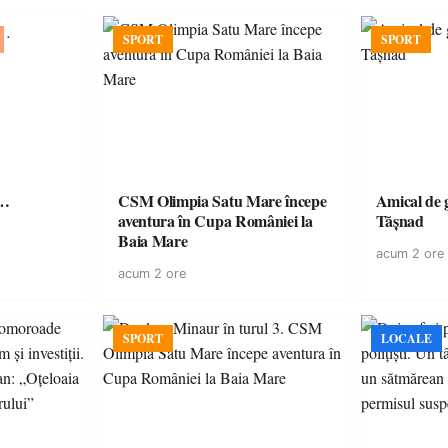
SPORT
SPORT
ă…
CSM Olimpia Satu Mare începe
Amical de 
aventura în Cupa României la
Tășnad
Baia Mare
acum 2 ore
acum 2 ore
SPORT
LOCALE