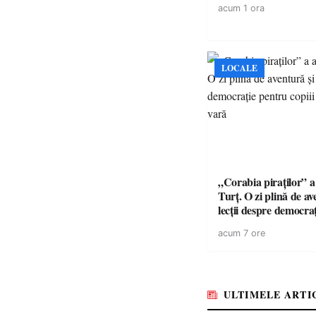
acum 1 ora
LOCALE
„Corabia piraților” a 
Turț. O zi plină de av
lecții despre democra
copiii din tabăra de 
acum 7 ore
ULTIMELE ARTI