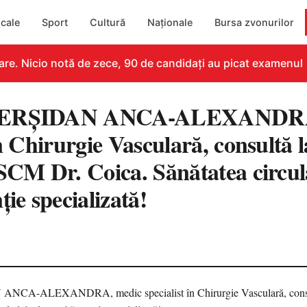
cale
Sport
Cultură
Naționale
Bursa zvonurilor
e. Nicio notă de zece, 90 de candidați au picat examenul
DERȘIDAN ANCA-ALEXANDRA
în Chirurgie Vasculară, consultă l
SCM Dr. Coica. Sănătatea circula
ție specializată!
5