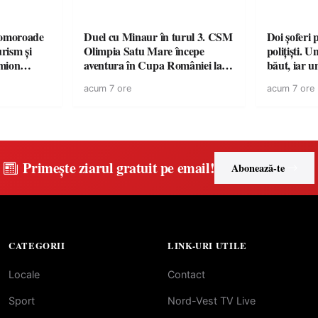
omoroade
Duel cu Minaur în turul 3. CSM
Doi șoferi 
urism și
Olimpia Satu Mare începe
polițiști. 
aventura în Cupa României la
băut, iar u
 rămâne un
Baia Mare
la volan c
acum 7 ore
acum 7 ore
Primește ziarul gratuit pe email!
Abonează-te
CATEGORII
LINK-URI UTILE
Locale
Contact
Sport
Nord-Vest TV Live