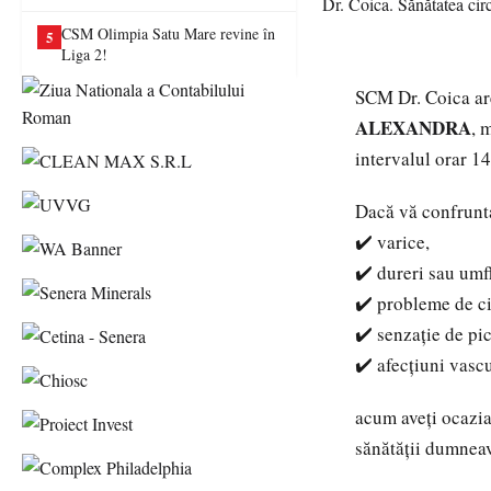
CSM Olimpia Satu Mare revine în
5
Liga 2!
SCM Dr. Coica ar
ALEXANDRA
, 
intervalul orar 1
Dacă vă confrunta
✔️ varice,
✔️ dureri sau umfl
✔️ probleme de ci
✔️ senzație de pic
✔️ afecțiuni vascu
acum aveți ocazia 
sănătății dumneav