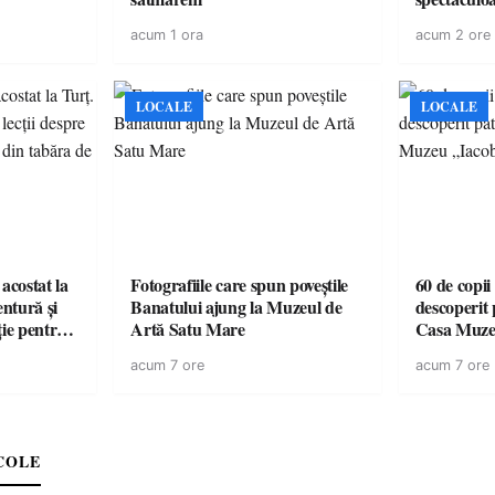
cu cazare di
acum 1 ora
acum 2 ore
pentru o e
LOCALE
LOCALE
acostat la
Fotografiile care spun poveștile
60 de copii
entură și
Banatului ajung la Muzeul de
descoperit 
ție pentru
Artă Satu Mare
Casa Muze
vară
acum 7 ore
acum 7 ore
COLE