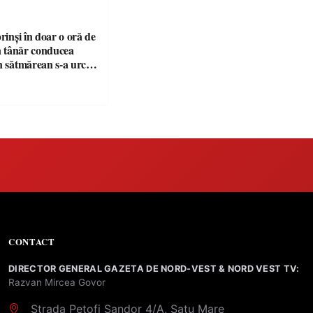
prinși în doar o oră de
Un tânăr conducea
n sătmărean s-a urcat
u permisul suspendat
CONTACT
DIRECTOR GENERAL GAZETA DE NORD-VEST & NORD VEST TV:
Razvan Mircea Govor
Strada Petofi Sandor 4/A, Satu Mare