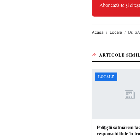
Abonează-te și citeșt
Acasa
Locale
Dr. S
ARTICOLE SIMI
LOCALE
Polițiștii sătmăreni fa
responsabilita