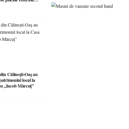
n Maramureș, ideale
scapadă de vară
 din Călinești-Oaș au
patrimoniul local la
u „Iacob Mărcuț”