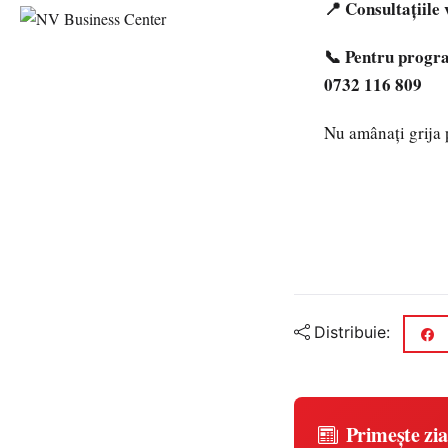
📍 Consultațiile
📞 Pentru progra
0732 116 809
Nu amânați grija 
Distribuie:
Primește zia