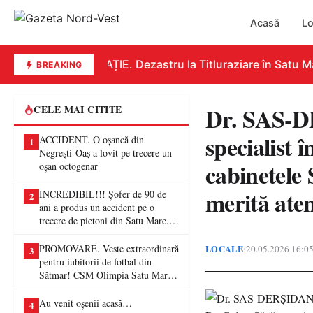
Acasă
Lo
EDUCAȚIE. Dezastru la Titluraziare în Satu Mar
BREAKING
Dr. SAS-
CELE MAI CITITE
specialist 
ACCIDENT. O oșancă din
1
Negrești-Oaș a lovit pe trecere un
cabinetele 
oșan octogenar
merită aten
INCREDIBIL!!! Șofer de 90 de
2
ani a produs un accident pe o
trecere de pietoni din Satu Mare. O
femeie a ajuns la spital
PROMOVARE. Veste extraordinară
LOCALE
20.05.2026 16:0
•
3
pentru iubitorii de fotbal din
Sătmar! CSM Olimpia Satu Mare
va juca în Liga a II-a
Au venit oșenii acasă…
4