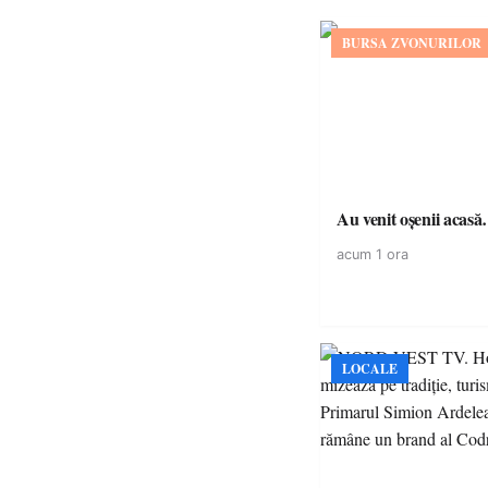
BURSA ZVONURILOR
Au venit oșenii acas
acum 1 ora
LOCALE