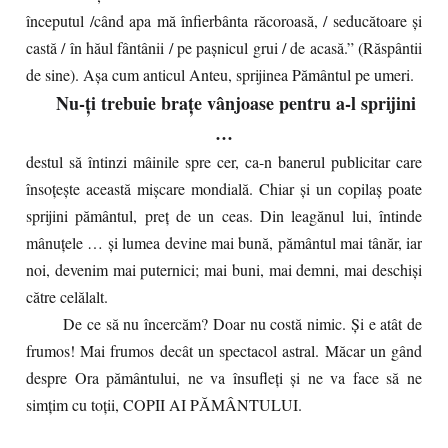
începutul /când apa mă înfierbânta răcoroasă, / seducătoare şi
castă / în hăul fântânii / pe paşnicul grui / de acasă.” (Răspântii
de sine). Aşa cum anticul Anteu, sprijinea Pământul pe umeri.
Nu-ţi trebuie braţe vânjoase pentru a-l sprijini
…
destul să întinzi mâinile spre cer, ca-n banerul publicitar care
însoţeşte această mişcare mondială. Chiar şi un copilaş poate
sprijini pământul, preţ de un ceas. Din leagănul lui, întinde
mânuţele … și lumea devine mai bună, pământul mai tânăr, iar
noi, devenim mai puternici; mai buni, mai demni, mai deschişi
către celălalt.
De ce să nu încercăm? Doar nu costă nimic. Şi e atât de
frumos! Mai frumos decât un spectacol astral. Măcar un gând
despre Ora pământului, ne va însufleţi şi ne va face să ne
simţim cu toţii, COPII AI PĂMÂNTULUI.