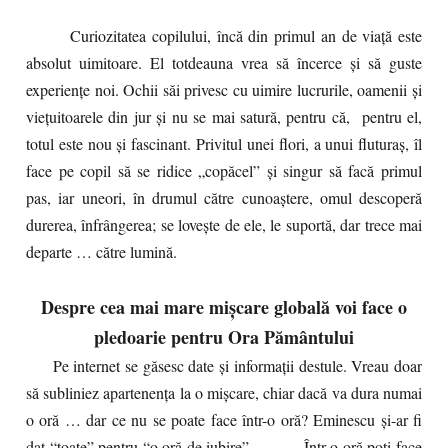
Curiozitatea copilului, încă din primul an de viaţă este
absolut uimitoare. El totdeauna vrea să încerce şi să guste
experienţe noi. Ochii săi privesc cu uimire lucrurile, oamenii şi
vieţuitoarele din jur şi nu se mai satură, pentru că, pentru el,
totul este nou şi fascinant. Privitul unei flori, a unui fluturaş, îl
face pe copil să se ridice „copăcel” şi singur să facă primul
pas, iar uneori, în drumul către cunoaştere, omul descoperă
durerea, înfrângerea; se loveşte de ele, le suportă, dar trece mai
departe … către lumină.
Despre cea mai mare mișcare globală voi face o
pledoarie pentru Ora Pământului
Pe internet se găsesc date şi informaţii destule. Vreau doar
să subliniez apartenenţa la o mişcare, chiar dacă va dura numai
o oră … dar ce nu se poate face într-o oră? Eminescu şi-ar fi
dat “toate” pentru “o oră de iubire”. Într-o oră poţi face