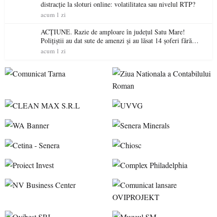
distracție la sloturi online: volatilitatea sau nivelul RTP?
acum 1 zi
ACȚIUNE. Razie de amploare în județul Satu Mare!
Polițiștii au dat sute de amenzi și au lăsat 14 șoferi fără
permis într-o singură zi
acum 1 zi