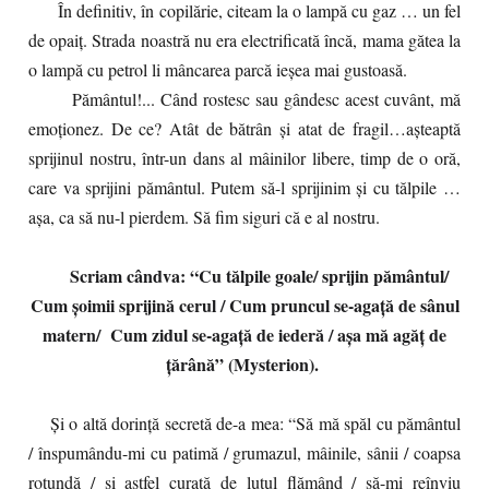
În definitiv, în copilărie, citeam la o lampă cu gaz … un fel
de opaiţ. Strada noastră nu era electrificată încă, mama gătea la
o lampă cu petrol li mâncarea parcă ieşea mai gustoasă.
Pământul!... Când rostesc sau gândesc acest cuvânt, mă
emoţionez. De ce? Atât de bătrân şi atat de fragil…aşteaptă
sprijinul nostru, într-un dans al mâinilor libere, timp de o oră,
care va sprijini pământul. Putem să-l sprijinim şi cu tălpile …
aşa, ca să nu-l pierdem. Să fim siguri că e al nostru.
Scriam cândva: “Cu tălpile goale/ sprijin pământul/
Cum şoimii sprijină cerul / Cum pruncul se-agaţă de sânul
matern/ Cum zidul se-agaţă de iederă / aşa mă agăţ de
ţărână” (Mysterion).
Şi o altă dorinţă secretă de-a mea: “Să mă spăl cu pământul
/ înspumându-mi cu patimă / grumazul, mâinile, sânii / coapsa
rotundă / şi astfel curată de lutul flămând / să-mi reînviu