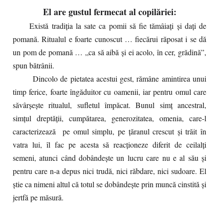
El are gustul fermecat al copilăriei:
Există tradiţia la sate ca pomii să fie tămâiaţi şi daţi de
pomană. Ritualul e foarte cunoscut … fiecărui răposat i se dă
un pom de pomană … „ca să aibă şi ei acolo, în cer, grădină”,
spun bătrânii.
Dincolo de pietatea acestui gest, rămâne amintirea unui
timp ferice, foarte îngăduitor cu oamenii, iar pentru omul care
săvârşeşte ritualul, sufletul împăcat. Bunul simţ ancestral,
simţul dreptăţii, cumpătarea, generozitatea, omenia, care-l
caracterizează pe omul simplu, pe ţăranul crescut şi trăit în
vatra lui, îl fac pe acesta să reacţioneze diferit de ceilalţi
semeni, atunci când dobândeşte un lucru care nu e al său şi
pentru care n-a depus nici trudă, nici răbdare, nici sudoare. El
ştie ca nimeni altul că totul se dobândeşte prin muncă cinstită şi
jertfă pe măsură.