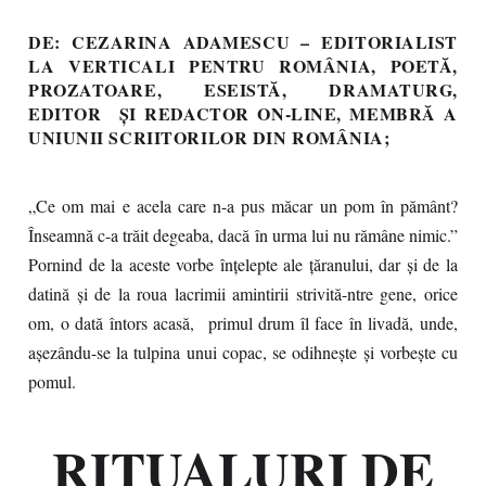
DE: CEZARINA ADAMESCU – EDITORIALIST
LA VERTICALI PENTRU ROMÂNIA, POETĂ,
PROZATOARE, ESEISTĂ, DRAMATURG,
EDITOR ŞI REDACTOR ON-LINE, MEMBRĂ A
UNIUNII SCRIITORILOR DIN ROMÂNIA;
„Ce om mai e acela care n-a pus măcar un pom în pământ?
Înseamnă c-a trăit degeaba, dacă în urma lui nu rămâne nimic.”
Pornind de la aceste vorbe înţelepte ale ţăranului, dar şi de la
datină şi de la roua lacrimii amintirii strivită-ntre gene, orice
om, o dată întors acasă, primul drum îl face în livadă, unde,
aşezându-se la tulpina unui copac, se odihneşte şi vorbeşte cu
pomul.
RITUALURI DE