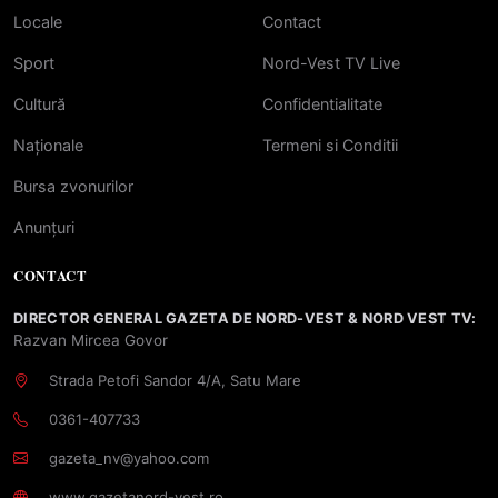
Locale
Contact
Sport
Nord-Vest TV Live
Cultură
Confidentialitate
Naționale
Termeni si Conditii
Bursa zvonurilor
Anunțuri
CONTACT
DIRECTOR GENERAL GAZETA DE NORD-VEST & NORD VEST TV:
Razvan Mircea Govor
Strada Petofi Sandor 4/A, Satu Mare
0361-407733
gazeta_nv@yahoo.com
www.gazetanord-vest.ro