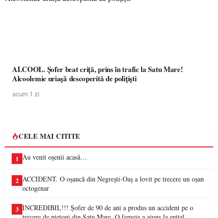
ALCOOL. Șofer beat criță, prins în trafic la Satu Mare!
Alcoolemie uriașă descoperită de polițiști
acum 1 zi
CELE MAI CITITE
Au venit oșenii acasă…
1
ACCIDENT. O oșancă din Negrești-Oaș a lovit pe trecere un oșan
2
octogenar
INCREDIBIL!!! Șofer de 90 de ani a produs un accident pe o
3
trecere de pietoni din Satu Mare. O femeie a ajuns la spital