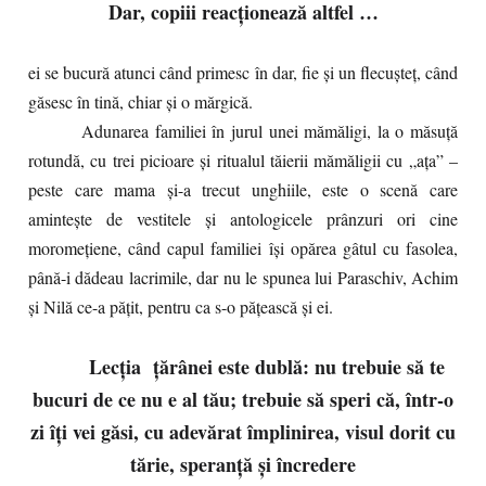
Dar, copiii reacţionează altfel …
ei se bucură atunci când primesc în dar, fie şi un flecuşteţ, când
găsesc în tină, chiar şi o mărgică.
Adunarea familiei în jurul unei mămăligi, la o măsuţă
rotundă, cu trei picioare şi ritualul tăierii mămăligii cu „aţa” –
peste care mama şi-a trecut unghiile, este o scenă care
aminteşte de vestitele şi antologicele prânzuri ori cine
moromeţiene, când capul familiei îşi opărea gâtul cu fasolea,
până-i dădeau lacrimile, dar nu le spunea lui Paraschiv, Achim
şi Nilă ce-a păţit, pentru ca s-o păţească şi ei.
Lecţia ţărânei este dublă: nu trebuie să te
bucuri de ce nu e al tău; trebuie să speri că, într-o
zi îţi vei găsi, cu adevărat împlinirea, visul dorit cu
tărie, speranţă şi încredere