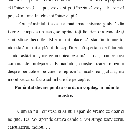
cât într-o viaţă … poţi exista şi poţi înceta să exişti. Eu zic că
poţi să nu mai fii, chiar şi într-o clipită.
Ora pământului este cea mai mare mişcare globală din
istorie. Timp de un ceas, se aprind toţi licuricii din candele şi
sunt stinse becurile. Mie nu-mi place să stau în întuneric,
niciodată nu mi-a plăcut. În copilărie, mă speriam de întuneric
... nici astăzi n-aş merge noaptea pe afară … dar, manifestarea
comună de protejare a Pământului, conştientizarea omenirii
despre pericolele pe care le reprezintă încălzirea globală, mă
mobilizează să fac o schimbare de percepție.
Pământul devine pentru o oră, un copilaş, în mâinile
noastre.
Cum să nu-l cinstesc şi să nu-l apăr, de vreme ce doar el
ne ţine? Da, voi aprinde câteva candele, voi stinge televizorul,
calculatorul, radioul …