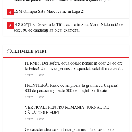
CSM Olimpia Satu Mare revine în Liga 2!
4
EDUCAȚIE. Dezastru la Titluraziare în Satu Mare. Nicio notă de
5
zece, 90 de candidați au picat examenul
ULTIMELE ȘTIRI
PERMIS. Doi șoferi, două dosare penale în doar 24 de ore
la Petea! Unul avea permisul suspendat, celălalt nu a avut
niciodată permis
acum 11 ore
FRONTIERĂ. Razie de amploare la granița cu Ungaria!
800 de persoane și peste 300 de mașini, verificate
acum 11 ore
VERTICALI PENTRU ROMÂNIA: JURNAL DE
CĂLĂTORIE FIJET
acum 13 ore
Ce caracteristici se simt mai puternic într-o sesiune de