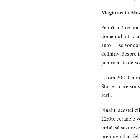
Magia serii: Muzi
Pe măsură ce lumi
domeniul într-o at
auto — se vor con
definitiv, despre 
pentru a sta de vo
La ora 20:00, atm
Stories, care vor 
serii.
Finalul acestei z
22:00, ecranele vo
iarbă, să savureze
prelungind astfel 