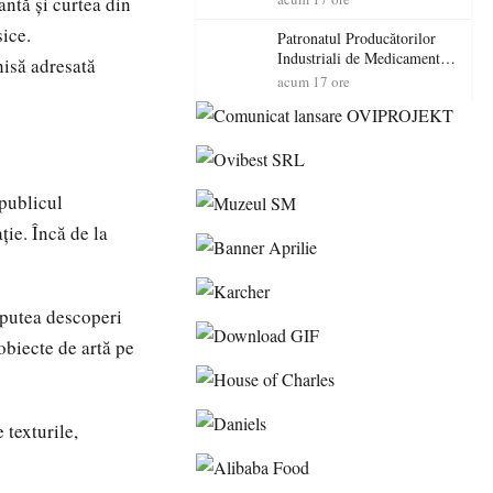
antă și curtea din
cadorosit cu un dosar penal
sice.
Patronatul Producătorilor
Industriali de Medicamente
hisă adresată
din România (PRIMER):
acum 17 ore
“Întreruperea alimentării cu
energie electrică a fabricilor
de medicamente va pune în
pericol accesul pacienților la
medicamente esențiale
 publicul
ție. Încă de la
 putea descoperi
obiecte de artă pe
 texturile,