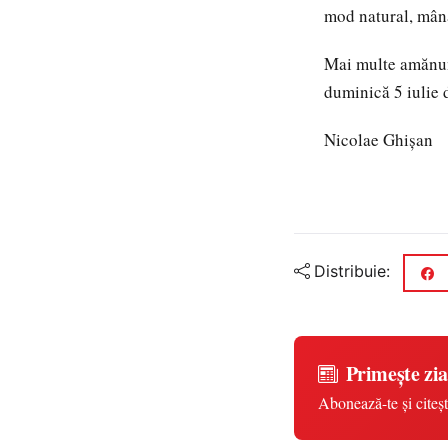
mod natural, mân
Mai multe amănunt
duminică 5 iulie 
Nicolae Ghișan
Distribuie:
Primește zia
Abonează-te și citeșt