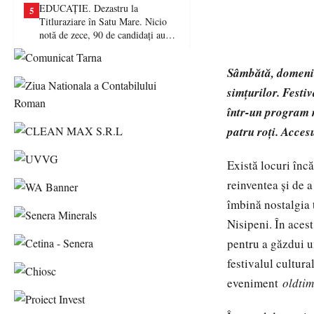
EDUCAȚIE. Dezastru la
5
Titluraziare în Satu Mare. Nicio
notă de zece, 90 de candidați au
picat examenul
Sâmbătă, domeniul
simțurilor. Festi
într-un program m
patru roți. Acces
Există locuri încă
reinventea și de a
îmbină nostalgia 
Nisipeni. În aces
pentru a găzdui u
festivalul cultur
eveniment
oldtim