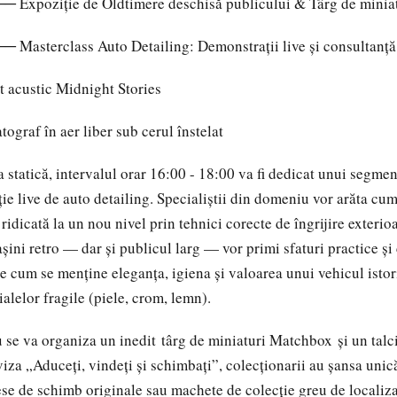
─ Expoziție de Oldtimere deschisă publicului & Târg de mini
─ Masterclass Auto Detailing: Demonstrații live și consultanță
 acustic Midnight Stories
graf în aer liber sub cerul înstelat
a statică, intervalul orar 16:00 - 18:00 va fi dedicat unui segme
ie live de auto detailing. Specialiștii din domeniu vor arăta cum
 ridicată la un nou nivel prin tehnici corecte de îngrijire exterioa
șini retro — dar și publicul larg — vor primi sfaturi practice și
re cum se menține eleganța, igiena și valoarea unui vehicul istor
alelor fragile (piele, crom, lemn).
iu se va organiza un inedit târg de miniaturi Matchbox și un talc
iza „Aduceți, vindeți și schimbați”, colecționarii au șansa unic
ese de schimb originale sau machete de colecție greu de localizat