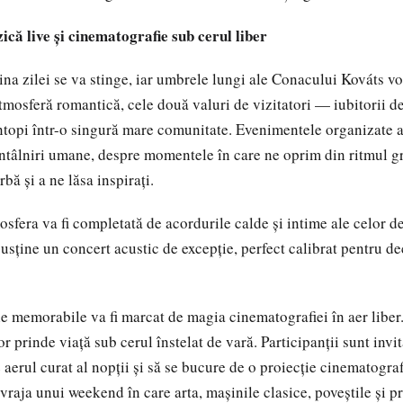
că live și cinematografie sub cerul liber
na zilei se va stinge, iar umbrele lungi ale Conacului Kováts v
mosferă romantică, cele două valuri de vizitatori — iubitorii de 
topi într-o singură mare comunitate. Evenimentele organizate ai
întâlniri umane, despre momentele în care ne oprim din ritmul gră
rbă și a ne lăsa inspirați.
osfera va fi completată de acordurile calde și intime ale celor 
susține un concert acustic de excepție, perfect calibrat pentru de
ile memorabile va fi marcat de magia cinematografiei în aer libe
r prinde viață sub cerul înstelat de vară. Participanții sunt invit
 aerul curat al nopții și să se bucure de o proiecție cinematograf
vraja unui weekend în care arta, mașinile clasice, poveștile și p