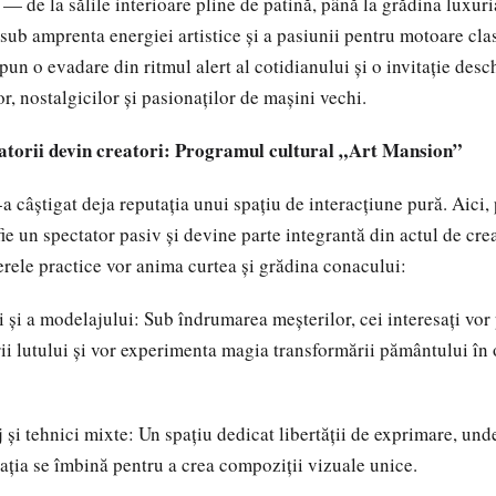
— de la sălile interioare pline de patină, până la grădina luxuri
sub amprenta energiei artistice și a pasiunii pentru motoare cla
un o evadare din ritmul alert al cotidianului și o invitație desc
ilor, nostalgicilor și pasionaților de mașini vechi.
itatorii devin creatori: Programul cultural „Art Mansion”
a câștigat deja reputația unui spațiu de interacțiune pură. Aici,
ie un spectator pasiv și devine parte integrantă din actul de crea
ierele practice vor anima curtea și grădina conacului:
i și a modelajului: Sub îndrumarea meșterilor, cei interesați vor
ii lutului și vor experimenta magia transformării pământului în 
j și tehnici mixte: Un spațiu dedicat libertății de exprimare, unde
nația se îmbină pentru a crea compoziții vizuale unice.