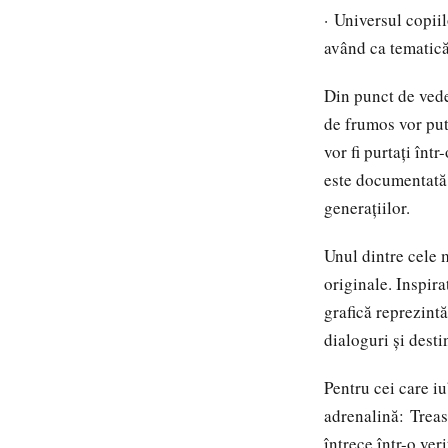
· Universul copii
având ca tematică
Din punct de vede
de frumos vor put
vor fi purtați înt
este documentată 
generațiilor.
Unul dintre cele 
originale. Inspira
grafică reprezint
dialoguri și desti
Pentru cei care i
adrenalină: Treas
întrece într-o ve