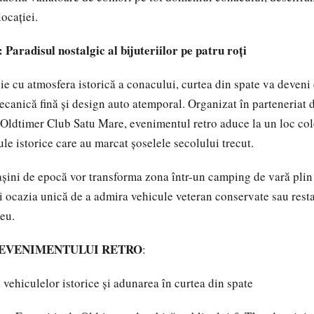
locației.
 Paradisul nostalgic al bijuteriilor pe patru roți
ie cu atmosfera istorică a conacului, curtea din spate va deveni
ecanică fină și design auto atemporal. Organizat în parteneriat
ldtimer Club Satu Mare, evenimentul retro aduce la un loc col
ule istorice care au marcat șoselele secolului trecut.
așini de epocă vor transforma zona într-un camping de vară plin
i ocazia unică de a admira vehicule veteran conservate sau resta
eu.
EVENIMENTULUI RETRO
:
vehiculelor istorice și adunarea în curtea din spate