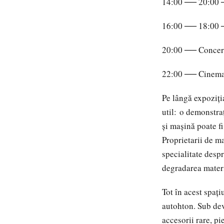
14:00 ── 20:00 ─
16:00 ── 18:00 ─
20:00 ── Concert
22:00 ── Cinemato
Pe lângă expoziți
util: o demonstraț
și mașină poate fi
Proprietarii de ma
specialitate desp
degradarea materi
Tot în acest spaț
autohton. Sub dev
accesorii rare, pi