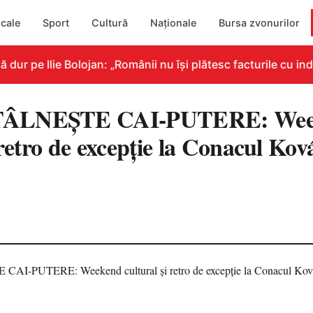
cale
Sport
Cultură
Naționale
Bursa zvonurilor
 pe Ilie Bolojan: „Românii nu își plătesc facturile cu indic
TÂLNEȘTE CAI-PUTERE: Wee
 retro de excepție la Conacul Kov
9