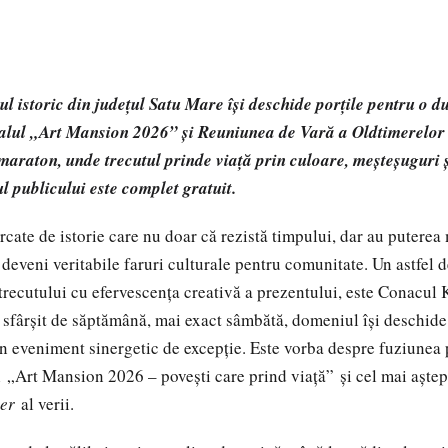
 istoric din județul Satu Mare își deschide porțile pentru o d
valul „Art Mansion 2026” și Reuniunea de Vară a Oldtimerelor î
araton, unde trecutul prinde viață prin culoare, meșteșuguri și
ul publicului este complet gratuit.
rcate de istorie care nu doar că rezistă timpului, dar au puterea
 deveni veritabile faruri culturale pentru comunitate. Un astfel d
trecutului cu efervescența creativă a prezentului, este Conacul 
t sfârșit de săptămână, mai exact sâmbătă, domeniul își deschide 
n eveniment sinergetic de excepție. Este vorba despre fuziunea 
al „Art Mansion 2026 – povești care prind viață” și cel mai aștep
er
al verii.