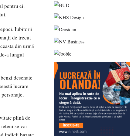
l pentru ei,
lui.
epoci. Iubitorii
nații de trecut
 Aceasta din urmă
 de-a lungul
i benzi desenate
ceastă lucrare
ă personaje,
vitate plină de
ieteni se vor
nd indicii bazate