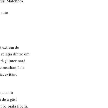
aturi Matchbox
 auto
nt extrem de
 relația dintre om
ră și interioară.
 consultanță de
ic, evitând
ioc auto
ă de a găsi
 pe piața liberă.