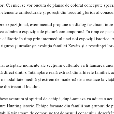
lor: Cei mici se vor bucura de planșe de colorat concepute specia
 elemente arhitecturale și povești din trecutul glorios al conacu
re expozițional, evenimentul propune un dialog fascinant între 
ea admira o expoziție de pictură contemporană, în timp ce pasio
r-o călătorie în timp prin intermediul unei noi expoziții istorice.
riguros și urmărește evoluția familiei Kováts și a reședinței lor
mai așteptate momente ale secțiunii culturale va fi lansarea une
tă direct dintr-o întâmplare reală extrasă din arhivele familiei, a
ă o modalitate inedită și extrem de modernă de a readuce la viaț
ne din trecutul locului.
ubesc aventura și spiritul de echipă, după-amiaza va aduce o acti
ure Hunting istoric. Echipe formate din familii sau grupuri de pr
ritabilă vânătoare de comori pe tot domeniul conacului, descifrâ