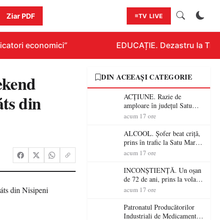
Ziar PDF
TV LIVE
atori economici”
EDUCAȚIE. Dezastru la Titlura
kend
DIN ACEEAȘI CATEGORIE
áts din
ACȚIUNE. Razie de
amploare în județul Satu
Mare! Polițiștii au dat sute
acum 17 ore
de amenzi și au lăsat 14
șoferi fără permis într-o
ALCOOL. Șofer beat criță,
singură zi
prins în trafic la Satu Mare!
Alcoolemie uriașă
acum 17 ore
descoperită de polițiști
INCONȘTIENȚĂ. Un oșan
de 72 de ani, prins la volan
fără permis! Polițiștii l-au
acum 17 ore
cadorosit cu un dosar penal
Patronatul Producătorilor
Industriali de Medicamente