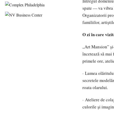
Întregul domeniu 
spate — va vibra 
Organizatorii prop
familiilor, artișt
O zi în care viz
„Art Mansion” și-
încetează să mai f
primele ore, atel
· Lumea olăritulu
secretele modelăr
roata olarului.
· Ateliere de cola
culorile și imagi