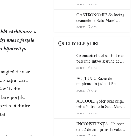
din România (PRIMER):
acum 17 ore
“Întreruperea alimentării cu
energie electrică a fabricilor
GASTRONOMIE Se încing
de medicamente va pune în
ceaunele la Satu Mare!
pericol accesul pacienților la
Concursul „Veress Ádám”
acum 17 ore
medicamente esențiale
ublă sărbătoare a
revine cu preparate
spectaculoase, premii și un
și unesc forțele
jurat de renume
ULTIMELE ȘTIRI
 bijuterii pe
Ce caracteristici se simt mai
puternic într-o sesiune de
distracție la sloturi online:
acum 16 ore
 magică de a se
volatilitatea sau nivelul
RTP?
ACȚIUNE. Razie de
e spațiu, care
amploare în județul Satu
Kováts din
Mare! Polițiștii au dat sute
acum 17 ore
de amenzi și au lăsat 14
larg porțile
șoferi fără permis într-o
ALCOOL. Șofer beat criță,
perfectă dintre
singură zi
prins în trafic la Satu Mare!
Alcoolemie uriașă
acum 17 ore
tat
descoperită de polițiști
INCONȘTIENȚĂ. Un oșan
de 72 de ani, prins la volan
fără permis! Polițiștii l-au
acum 17 ore