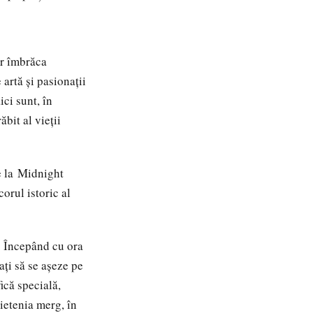
or îmbrăca
artă și pasionații
ci sunt, în
bit al vieții
de la Midnight
corul istoric al
r. Începând cu ora
ați să se așeze pe
ică specială,
rietenia merg, în