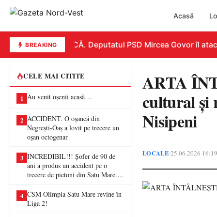
Acasă
Lo
REPLICĂ. Deputatul PSD Mircea Govor îl atacă dur
BREAKING
ARTA ÎN
CELE MAI CITITE
cultural și
Au venit oșenii acasă…
1
Nisipeni
ACCIDENT. O oșancă din
2
Negrești-Oaș a lovit pe trecere un
oșan octogenar
LOCALE
25.06.2026 16:1
•
INCREDIBIL!!! Șofer de 90 de
3
ani a produs un accident pe o
trecere de pietoni din Satu Mare. O
femeie a ajuns la spital
CSM Olimpia Satu Mare revine în
4
Liga 2!