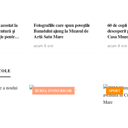
acostat la
Fotografiile care spun poveștile
60 de copii
entură și
Banatului ajung la Muzeul de
descoperit 
ție pentru
Artă Satu Mare
Casa Muze
vară
acum 9 ore
acum 9 ore
COLE
BURSA ZVONURILOR
SPORT