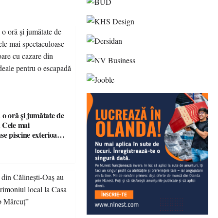
 o oră și jumătate de
 Cele mai
se piscine exterioare
n Maramureș, ideale
scapadă de vară