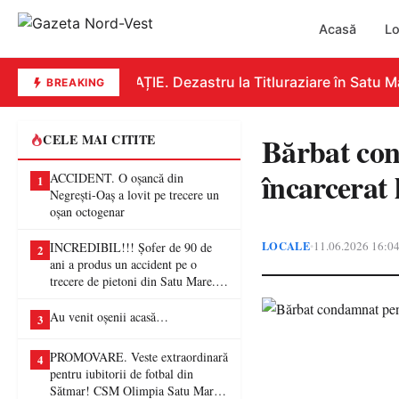
Acasă
Lo
EDUCAȚIE. Dezastru la Titluraziare în Satu Mar
BREAKING
Bărbat con
CELE MAI CITITE
încarcerat
ACCIDENT. O oșancă din
1
Negrești-Oaș a lovit pe trecere un
oșan octogenar
LOCALE
11.06.2026 16:0
•
INCREDIBIL!!! Șofer de 90 de
2
ani a produs un accident pe o
trecere de pietoni din Satu Mare. O
femeie a ajuns la spital
Au venit oșenii acasă…
3
PROMOVARE. Veste extraordinară
4
pentru iubitorii de fotbal din
Sătmar! CSM Olimpia Satu Mare