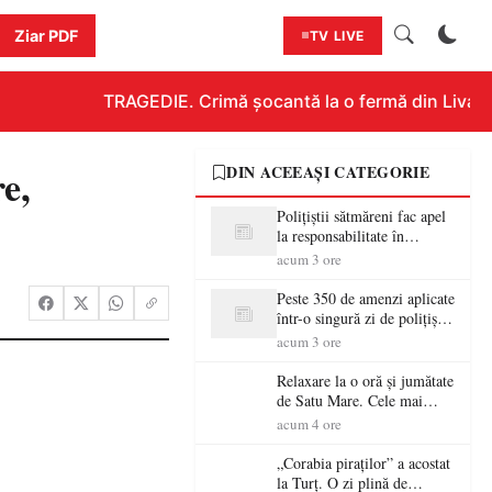
Ziar PDF
TV LIVE
TRAGEDIE. Crimă șocantă la o fermă din Livada!!
e,
DIN ACEEAȘI CATEGORIE
Polițiștii sătmăreni fac apel
la responsabilitate în
trafic…
acum 3 ore
Peste 350 de amenzi aplicate
într-o singură zi de polițiștii
sătmăreni
acum 3 ore
Relaxare la o oră și jumătate
de Satu Mare. Cele mai
spectaculoase piscine
acum 4 ore
exterioare cu cazare din
Maramureș, ideale pentru o
„Corabia piraților” a acostat
escapadă de vară
la Turț. O zi plină de