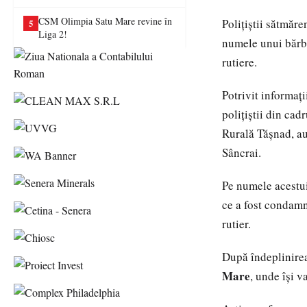
va juca în Liga a II-a
CSM Olimpia Satu Mare revine în
Polițiștii sătmăr
5
Liga 2!
numele unui bărba
rutiere.
Potrivit informați
polițiștii din cad
Rurală Tășnad, au 
Sâncrai.
Pe numele acestui
ce a fost condam
rutier.
După îndeplinirea
Mare
, unde își 