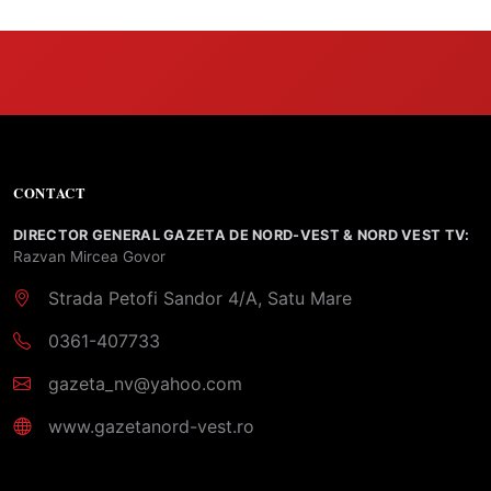
CONTACT
DIRECTOR GENERAL GAZETA DE NORD-VEST & NORD VEST TV:
Razvan Mircea Govor
Strada Petofi Sandor 4/A, Satu Mare
0361-407733
gazeta_nv@yahoo.com
www.gazetanord-vest.ro