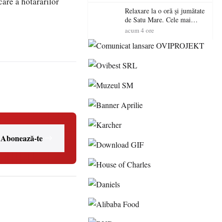
care a hotărârilor
Relaxare la o oră și jumătate
de Satu Mare. Cele mai
spectaculoase piscine
acum 4 ore
exterioare cu cazare din
Maramureș, ideale pentru o
escapadă de vară
Abonează-te