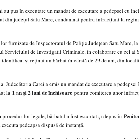
eni au pus în executare un mandat de executare a pedepsei cu în
t din județul Satu Mare, condamnat pentru infracțiuni la regimu
ilor furnizate de Inspectoratul de Poliție Județean Satu Mare, la
rul Serviciului de Investigații Criminale, în colaborare cu cei ai S
identificat și reținut un bărbat în vârstă de 29 de ani, din locali
a, Judecătoria Carei a emis un mandat de executare a pedepsei 
1 an și 2 luni de închisoare
nat la
pentru comiterea unor infracț
Penite
 procedurilor legale, bărbatul a fost escortat și depus în
va executa pedeapsa dispusă de instanță.