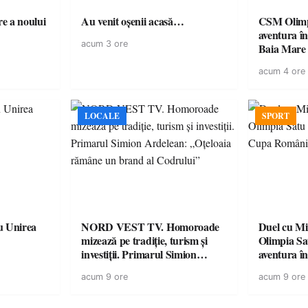
e a noului
Au venit oșenii acasă…
CSM Olimp
aventura în Cupa României la
acum 3 ore
Baia Mare
acum 4 ore
LOCALE
SPORT
u Unirea
NORD VEST TV. Homoroade
Duel cu Mi
mizează pe tradiție, turism și
Olimpia Sa
investiții. Primarul Simion
aventura î
Ardelean: „Oțeloaia rămâne un
Baia Mare
acum 9 ore
acum 9 ore
brand al Codrului”