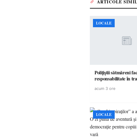
ARTICOLE SIMI
LOCALE
Polițiștii sătmăreni fa
responsabilita
acum 3 ore
LOCALE