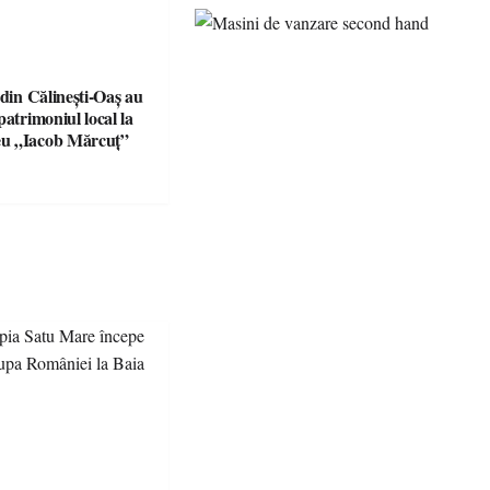
 din Călinești-Oaș au
patrimoniul local la
u „Iacob Mărcuț”