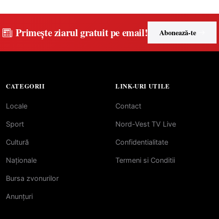
Primește ziarul gratuit pe email!
Abonează-te
CATEGORII
LINK-URI UTILE
Locale
Contact
Sport
Nord-Vest TV Live
Cultură
Confidentialitate
Naționale
Termeni si Conditii
Bursa zvonurilor
Anunțuri