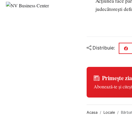
Acțiunea face part
judecătorești defi
Distribuie:
Primește zia
Abonează-te și citeșt
Acasa
Locale
Bărbat