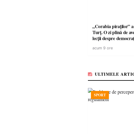
„Corabia piraților” a 
Turț. O zi plină de av
lecții despre democra
copiii din tabăra de 
acum 9 ore
ULTIMELE ARTI
SPORT