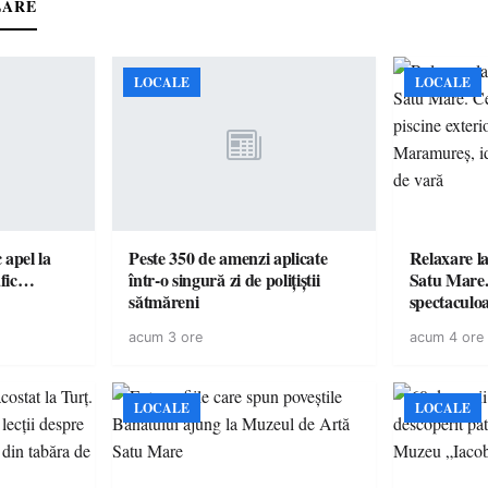
LARE
LOCALE
LOCALE
c apel la
Peste 350 de amenzi aplicate
Relaxare la
te în trafic…
într-o singură zi de polițiștii
Satu Mare.
sătmăreni
spectaculoa
cu cazare di
acum 3 ore
acum 4 ore
pentru o e
LOCALE
LOCALE