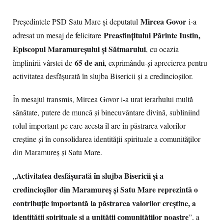
Mircea Govor
Președintele PSD Satu Mare și deputatul
i-a
Preasfințitului Părinte Iustin,
adresat un mesaj de felicitare
Episcopul Maramureșului și Sătmarului
, cu ocazia
65 de ani
împlinirii vârstei de
, exprimându-și aprecierea pentru
activitatea desfășurată în slujba Bisericii și a credincioșilor.
În mesajul transmis, Mircea Govor i-a urat ierarhului multă
sănătate, putere de muncă și binecuvântare divină, subliniind
rolul important pe care acesta îl are în păstrarea valorilor
creștine și în consolidarea identității spirituale a comunităților
din Maramureș și Satu Mare.
Activitatea desfășurată în slujba Bisericii și a
„
credincioșilor din Maramureș și Satu Mare reprezintă o
contribuție importantă la păstrarea valorilor creștine, a
identității spirituale și a unității comunităților noastre
”, a