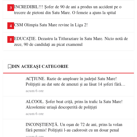
INCREDIBIL!!! Șofer de 90 de ani a produs un accident pe o
3
trecere de pietoni din Satu Mare. O femeie a ajuns la spital
CSM Olimpia Satu Mare revine în Liga 2!
4
EDUCAȚIE. Dezastru la Titluraziare în Satu Mare. Nicio notă de
5
zece, 90 de candidați au picat examenul
DIN ACEEAȘI CATEGORIE
ACȚIUNE. Razie de amploare în județul Satu Mare!
Polițiștii au dat sute de amenzi și au lăsat 14 șoferi fără
permis într-o singură zi
acum 6 ore
ALCOOL. Șofer beat criță, prins în trafic la Satu Mare!
Alcoolemie uriașă descoperită de polițiști
acum 6 ore
INCONȘTIENȚĂ. Un oșan de 72 de ani, prins la volan
fără permis! Polițiștii l-au cadorosit cu un dosar penal
acum 6 ore