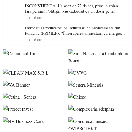
INCONȘTIENȚĂ. Un oșan de 72 de ani, prins la volan
fără permis! Polițiștii l-au cadorosit cu un dosar penal
acum 6 ore
Patronatul Producătorilor Industriali de Medicamente din
România (PRIMER): “Întreruperea alimentării cu energie
electrică a fabricilor de medicamente va pune în pericol
acum 6 ore
accesul pacienților la medicamente esențiale