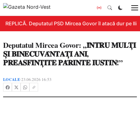
REPLICĂ. Deputatul PSD Mircea Govor îl atacă dur pe Ilie B
Deputatul Mircea Govor: ,,𝐈̂𝐍𝐓𝐑𝐔 𝐌𝐔𝐋𝐓̦𝐈
𝐒̦𝐈 𝐁𝐈𝐍𝐄𝐂𝐔𝐕𝐀̂𝐍𝐓𝐀𝐓̦𝐈 𝐀𝐍𝐈,
𝐏𝐑𝐄𝐀𝐒𝐅𝐈𝐍𝐓̦𝐈𝐓𝐄 𝐏𝐀̆𝐑𝐈𝐍𝐓𝐄 𝐈𝐔𝐒𝐓𝐈𝐍!”
LOCALE
23.06.2026 16:53
•