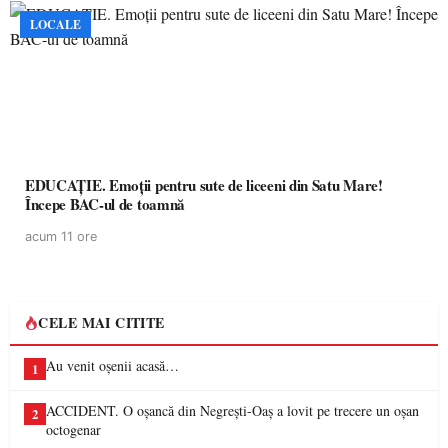
LOCALE
EDUCAȚIE. Emoții pentru sute de liceeni din Satu Mare!
Începe BAC-ul de toamnă
acum 11 ore
CELE MAI CITITE
Au venit oșenii acasă…
1
ACCIDENT. O oșancă din Negrești-Oaș a lovit pe trecere un oșan
2
octogenar