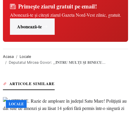
Primește ziarul gratuit pe email!
Abonează-te și citești ziarul Gazeta Nord-Vest zilnic, gratuit.
Abonează-te
Acasa
Locale
Deputatul Mircea Govor: ,,𝐈̂𝐍𝐓𝐑𝐔 𝐌𝐔𝐋𝐓̦𝐈 𝐒̦𝐈 𝐁𝐈𝐍𝐄𝐂𝐔...
ARTICOLE SIMILARE
LOCALE