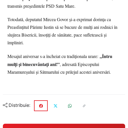
transmis președintele PSD Satu Mare.
Totodată, deputatul Mircea Govor și-a exprimat dorința ca
Preasfințitul Părinte Iustin să se bucure de mulți ani rodnici în
slujirea Bisericii, însoțiți de sănătate, pace sufletească și
împliniri.
„Întru
Mesajul aniversar s-a încheiat cu tradiționala urare:
mulți și binecuvântați ani!”
, adresată Episcopului
Maramureșului și Sătmarului cu prilejul acestei aniversări.
Distribuie: