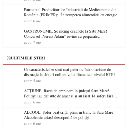
Patronatul Producătorilor Industriali de Medicamente din
România (PRIMER): “Întreruperea alimentării cu energie
electrică a fabricilor de medicamente va pune în pericol
acum 6 ore
accesul pacienților la medicamente esențiale
GASTRONOMIE Se încing ceaunele la Satu Mare!
Concursul „Veress Ádám” revine cu preparate
spectaculoase, premii și un jurat de renume
acum 7 ore
ULTIMELE ȘTIRI
Ce caracteristici se simt mai puternic într-o sesiune de
distracție la sloturi online: volatilitatea sau nivelul RTP?
acum 5 ore
ACȚIUNE. Razie de amploare în județul Satu Mare!
Polițiștii au dat sute de amenzi și au lăsat 14 șoferi fără
permis într-o singură zi
acum 6 ore
ALCOOL. Șofer beat criță, prins în trafic la Satu Mare!
Alcoolemie uriașă descoperită de polițiști
acum 6 ore