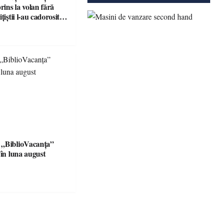
prins la volan fără
țiștii l-au cadorosit
r penal
 „BiblioVacanța”
 în luna august