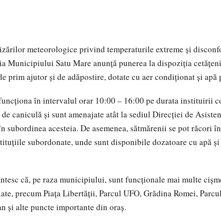
tizărilor meteorologice privind temperaturile extreme și disconf
ia Municipiului Satu Mare anunță punerea la dispoziția cetățeni
e prim ajutor și de adăpostire, dotate cu aer condiționat și apă p
funcționa în intervalul orar 10:00 – 16:00 pe durata instituirii c
 de caniculă și sunt amenajate atât la sediul Direcției de Asisten
 în subordinea acesteia. De asemenea, sătmărenii se pot răcori în
stituțiile subordonate, unde sunt disponibile dozatoare cu apă și
intesc că, pe raza municipiului, sunt funcționale mai multe cișm
late, precum Piața Libertății, Parcul UFO, Grădina Romei, Parcu
an și alte puncte importante din oraș.