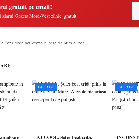
rul gratuit pe email!
i ziarul Gazeta Nord-Vest zilnic, gratuit.
ia Satu Mare activează puncte de prim ajutor...
LARE
LOCALE
LOCALE
amploare
ALCOOL. Șofer beat criță,
INCONȘTI