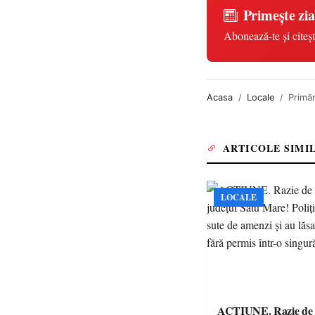
Primește zia
Abonează-te și citeșt
Acasa
Locale
Primăr
ARTICOLE SIMI
LOCALE
ACȚIUNE. Razie de 