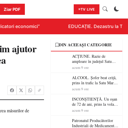
Ziar PDF
TV LIVE
catori economici”
EDUCAȚIE. Dezastru la Titlur
im ajutor
DIN ACEEAȘI CATEGORIE
ea
ACȚIUNE. Razie de
amploare în județul Satu
Mare! Polițiștii au dat sute
acum 9 ore
de amenzi și au lăsat 14
șoferi fără permis într-o
ALCOOL. Șofer beat criță,
singură zi
prins în trafic la Satu Mare!
Alcoolemie uriașă
acum 9 ore
descoperită de polițiști
INCONȘTIENȚĂ. Un oșan
de 72 de ani, prins la volan
fără permis! Polițiștii l-au
acum 9 ore
cadorosit cu un dosar penal
Patronatul Producătorilor
Industriali de Medicamente