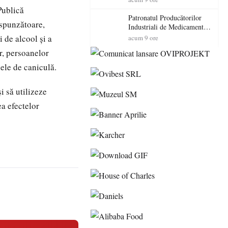
cadorosit cu un dosar penal
Publică
Patronatul Producătorilor
espunzătoare,
Industriali de Medicamente
din România (PRIMER):
 de alcool și a
acum 9 ore
“Întreruperea alimentării cu
or, persoanelor
energie electrică a fabricilor
de medicamente va pune în
dele de caniculă.
pericol accesul pacienților la
medicamente esențiale
i să utilizeze
ea efectelor