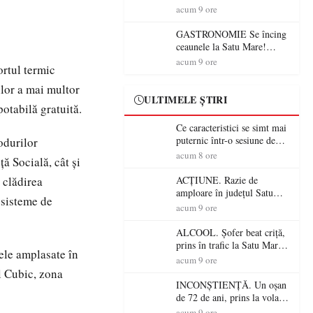
din România (PRIMER):
acum 9 ore
“Întreruperea alimentării cu
energie electrică a fabricilor
GASTRONOMIE Se încing
de medicamente va pune în
ceaunele la Satu Mare!
pericol accesul pacienților la
Concursul „Veress Ádám”
acum 9 ore
ortul termic
medicamente esențiale
revine cu preparate
spectaculoase, premii și un
lor a mai multor
jurat de renume
ULTIMELE ȘTIRI
otabilă gratuită.
Ce caracteristici se simt mai
puternic într-o sesiune de
odurilor
distracție la sloturi online:
acum 8 ore
ță Socială, cât și
volatilitatea sau nivelul
RTP?
 clădirea
ACȚIUNE. Razie de
amploare în județul Satu
 sisteme de
Mare! Polițiștii au dat sute
acum 9 ore
de amenzi și au lăsat 14
șoferi fără permis într-o
ALCOOL. Șofer beat criță,
singură zi
prins în trafic la Satu Mare!
ele amplasate în
Alcoolemie uriașă
acum 9 ore
descoperită de polițiști
l Cubic, zona
INCONȘTIENȚĂ. Un oșan
de 72 de ani, prins la volan
fără permis! Polițiștii l-au
acum 9 ore