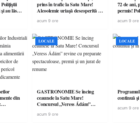
olițiștii
prins în trafic la Satu Mare!
72 de ani, 
și au lăsat
Alcoolemie uriașă descoperită de
permis! Poli
într-o
polițiști
cu un dosa
acum 9 ore
acum 9 ore
LOCALE
LOCALE
rilor
GASTRONOMIE Se încing
Programul
amente din
ceaunele la Satu Mare!
continuă și
:
Concursul „Veress Ádám”
acum 9 ore
ării cu
revine cu preparate
acum 9 ore
ricilor de
spectaculoase, premii și un jurat
în pericol
de renume
e