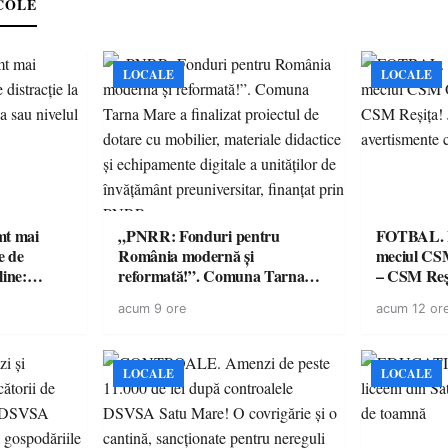
COLE
LOCALE
LOCALE
imt mai
„PNRR: Fonduri pentru
FOTBAL. Mă
e de
România modernă și
meciul CS
line:
reformată!”. Comuna Tarna
– CSM Reși
lul RTP?
Mare a finalizat proiectul de
avertisment
acum 9 ore
acum 12 or
dotare cu mobilier, materiale
suporteri
didactice și echipamente digitale
a unităților de învățământ
preuniversitar, finanțat prin
LOCALE
LOCALE
PNRR