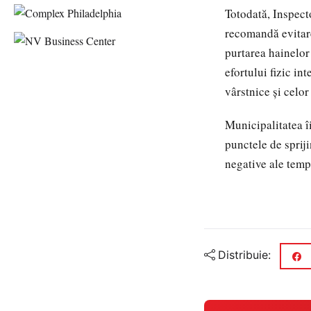
Totodată, Inspect
recomandă evitare
purtarea hainelor 
efortului fizic in
vârstnice și celor
Municipalitatea î
punctele de spriji
negative ale tempe
Distribuie: