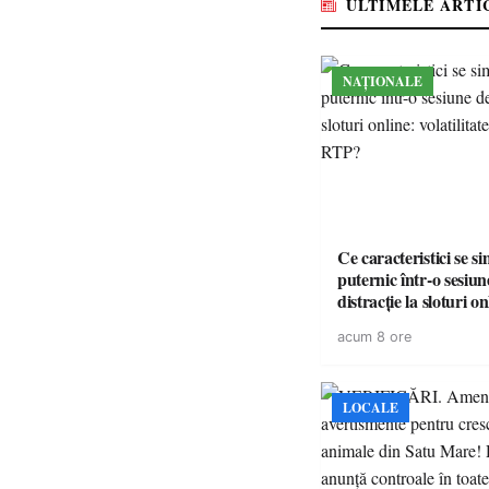
ULTIMELE ARTI
NAȚIONALE
Ce caracteristici se s
puternic într-o sesiun
distracție la sloturi on
volatilitatea sau nive
acum 8 ore
LOCALE