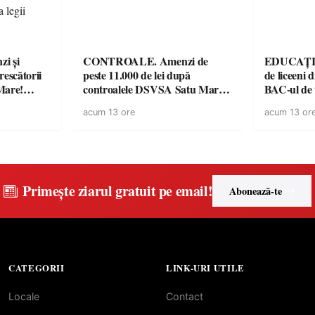
i și
CONTROALE. Amenzi de
EDUCAȚIE.
rescătorii
peste 11.000 de lei după
de liceeni 
Mare!
controalele DSVSA Satu Mare!
BAC-ul de
ale în
O covrigărie și o cantină,
acum 13 ore
acum 13 or
ace apel la
sancționate pentru nereguli
Primește ziarul gratuit pe email!
Abonează-te
CATEGORII
LINK-URI UTILE
Locale
Contact