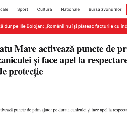
cale
Sport
Cultură
Naționale
Bursa zvonurilor
r pe Ilie Bolojan: „Românii nu își plătesc facturile cu indi
atu Mare activează puncte de pr
aniculei și face apel la respectar
e protecție
3