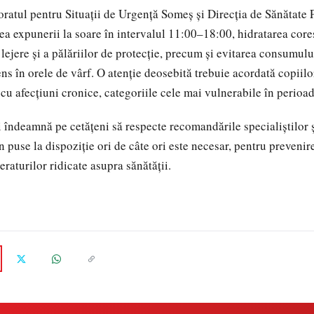
oratul pentru Situații de Urgență Someș și Direcția de Sănătate 
a expunerii la soare în intervalul 11:00–18:00, hidratarea cor
lejere și a pălăriilor de protecție, precum și evitarea consumului
tens în orele de vârf. O atenție deosebită trebuie acordată copiil
 cu afecțiuni cronice, categoriile cele mai vulnerabile în perioa
i îndeamnă pe cetățeni să respecte recomandările specialiștilor ș
n puse la dispoziție ori de câte ori este necesar, pentru prevenir
raturilor ridicate asupra sănătății.