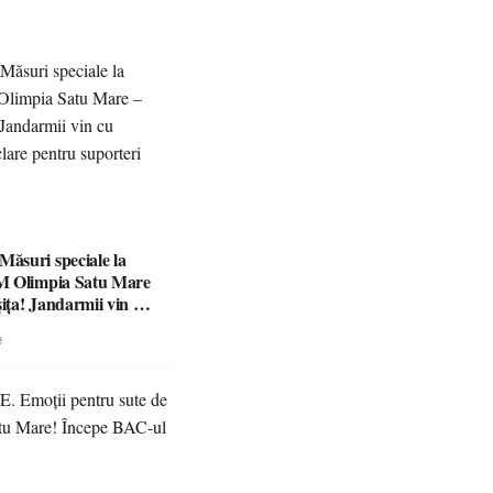
suri speciale la
M Olimpia Satu Mare
ța! Jandarmii vin cu
e clare pentru
e