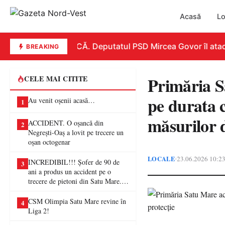
Acasă
Lo
REPLICĂ. Deputatul PSD Mircea Govor îl atacă du
BREAKING
Primăria S
CELE MAI CITITE
pe durata c
Au venit oșenii acasă…
1
măsurilor d
ACCIDENT. O oșancă din
2
Negrești-Oaș a lovit pe trecere un
oșan octogenar
LOCALE
23.06.2026 10:2
•
INCREDIBIL!!! Șofer de 90 de
3
ani a produs un accident pe o
trecere de pietoni din Satu Mare. O
femeie a ajuns la spital
CSM Olimpia Satu Mare revine în
4
Liga 2!