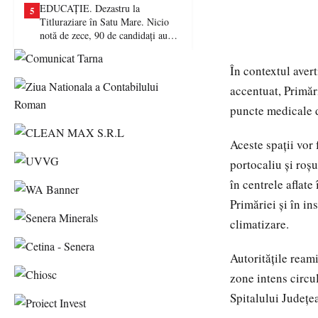
EDUCAȚIE. Dezastru la
5
Titluraziare în Satu Mare. Nicio
notă de zece, 90 de candidați au
picat examenul
În contextul aver
accentuat, Primăr
puncte medicale d
Aceste spații vor 
portocaliu și roșu
în centrele aflate
Primăriei și în in
climatizare.
Autoritățile ream
zone intens circu
Spitalului Județe