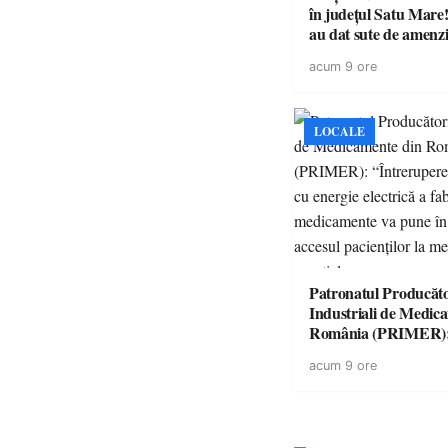
în județul Satu Mare! P
au dat sute de amenzi 
14 șoferi fără permis 
acum 9 ore
singură zi
LOCALE
Patronatul Producăto
Industriali de Medic
România (PRIMER)
“Întreruperea aliment
acum 9 ore
energie electrică a fab
medicamente va pune 
accesul pacienților la
medicamente esențial