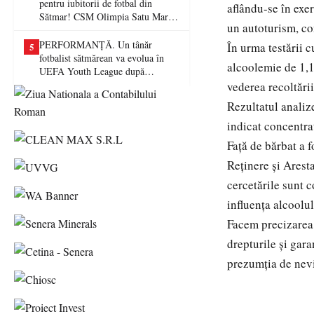
pentru iubitorii de fotbal din
aflându-se în exer
Sătmar! CSM Olimpia Satu Mare
un autoturism, co
va juca în Liga a II-a
PERFORMANȚĂ. Un tânăr
În urma testării c
5
fotbalist sătmărean va evolua în
alcoolemie de 1,1
UEFA Youth League după
transferul la Farul Constanța
vederea recoltări
Rezultatul analiz
indicat concentraț
Față de bărbat a f
Reținere și Arest
cercetările sunt 
influența alcoolul
Facem precizarea 
drepturile și gar
prezumția de nev