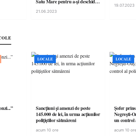
Satu Mare pentru a-și deschide
19.07.2023
propria sală de fitness
21.06.2023
COLE
LOCALE
LOCALE
onzi...”
Sancțiuni și amenzi de peste
Șofer prins
145.000 de lei, în urma acțiunilor
Negrești-O
polițiștilor sătmăreni
un control a
acum 10 ore
acum 10 or