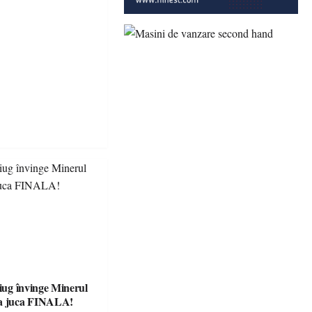
tiug învinge Minerul
va juca FINALA!