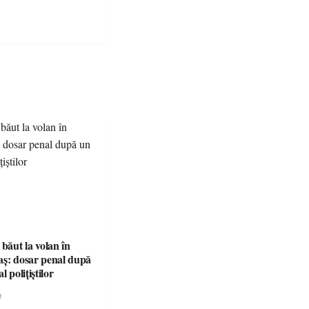
 băut la volan în
aș: dosar penal după
l polițiștilor
e