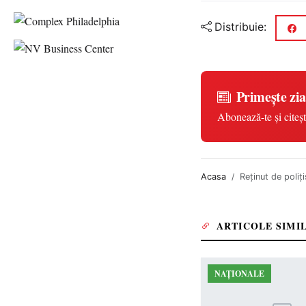
Distribuie:
Primește zia
Abonează-te și citeșt
Acasa
Reținut de poliț
ARTICOLE SIMI
NAȚIONALE