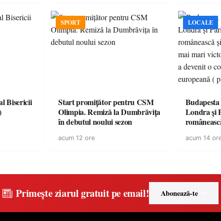
SPORT
LOCALE
l Bisericii
Start promițător pentru CSM
Budapesta 
)
Olimpia. Remiză la Dumbrăvița
Londra și 
în debutul noului sezon
românească
cele mai mar
acum 12 ore
acum 14 or
României a
controvers
europeană (
Primește ziarul gratuit pe email!
Abonează-te