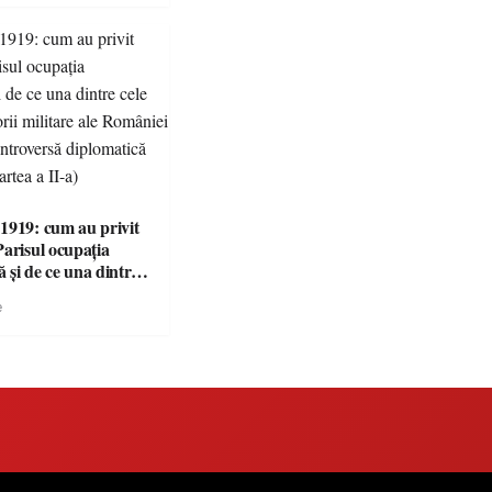
1919: cum au privit
Parisul ocupația
 și de ce una dintre
i victorii militare ale
e
 devenit o
ă diplomatică
 partea a II-a)