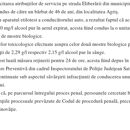
citarea atribuțiilor de serviciu pe strada Eliberării din municipi
ndus de către un bărbat de 46 de ani, din localitatea Agriș.
u aparatul etilotest a conducătorului auto, a rezultat faptul că a
0 mg/l alcool pur în aerul expirat, acesta fiind condus la o unit
i de mostre biologice.
elor toxicologice efectuate asupra celor două mostre biologice p
ii de 2,29 g/l respectiv 2,15 g/l alcool pur în sânge.
ost luată măsura reținerii pentru 24 de ore, acesta fiind depus în
are Preventivă din cadrul Inspectoratului de Poliție Județean Sa
continuate sub aspectul săvârșirii infracțiunii de conducerea unu
ui.
că, pe parcursul întregului proces penal, persoanele cercetate 
anțiile procesuale prevăzute de Codul de procedură penală, prec
inovăție.