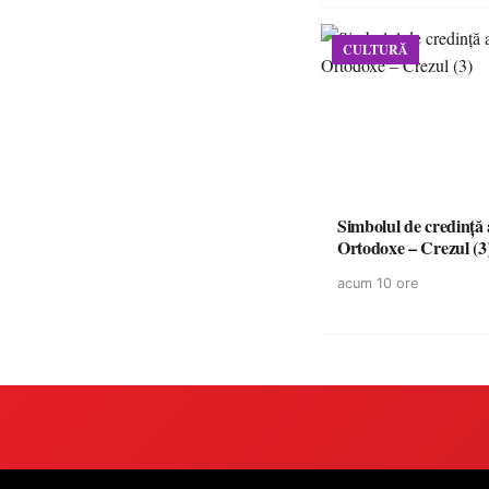
CULTURĂ
Simbolul de credinţă a
Ortodoxe – Crezul (3
acum 10 ore