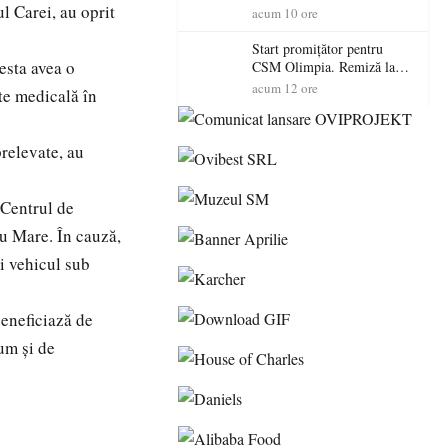
ul Carei, au oprit
(3)
acum 10 ore
Start promițător pentru
cesta avea o
CSM Olimpia. Remiză la
Dumbrăvița în debutul
acum 12 ore
ate medicală în
noului sezon
relevate, au
 Centrul de
tu Mare. În cauză,
i vehicul sub
beneficiază de
um și de