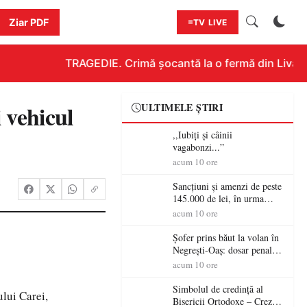
Ziar PDF
TV LIVE
TRAGEDIE. Crimă șocantă la o fermă din Livada!!
 vehicul
ULTIMELE ȘTIRI
,,Iubiți și câinii
vagabonzi...”
acum 10 ore
Sancțiuni și amenzi de peste
145.000 de lei, în urma
acțiunilor polițiștilor
acum 10 ore
sătmăreni
Șofer prins băut la volan în
Negrești-Oaș: dosar penal
după un control al
acum 10 ore
polițiștilor
Simbolul de credinţă al
ului Carei,
Bisericii Ortodoxe – Crezul