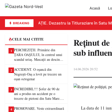
Acasă
Lo
EDUCAȚIE. Dezastru la Titluraziare în Satu Mar
BREAKING
Reținut de 
CELE MAI CITITE
sub influen
PERCHEZIȚII. Primărie din
1
ȚARA OAȘULUI, în centrul unui
scandal uriaș. Mascații au descins
într-o anchetă privind presupuse
fraude de proporții
14.06.2026 20:52
ACCIDENT. O oșancă din
2
Negrești-Oaș a lovit pe trecere un
oșan octogenar
INCREDIBIL!!! Șofer de 90 de
3
ani a produs un accident pe o
trecere de pietoni din Satu Mare. O
femeie a ajuns la spital
La data de 11 iuni
PROMOVARE. Veste extraordinară
4