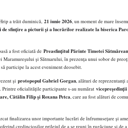
21 iunie 2026
Hrip a trăit duminică,
, un moment de mare însemnă
i de sfințire a picturii și a lucrărilor realizate la biserica Pa
Preasfințitul Părinte Timotei Sătmărean
asă a fost oficiată de
ei Maramureșului și Sătmarului, în prezența unui sobor de preoț
 să participe la acest eveniment deosebit.
protopopul Gabriel Gorgan
rezent și
, alături de reprezentanți a
vicepreședinții
. Printre oficialitățile participante s-au numărat
re, Cătălin Filip și Roxana Petca
, care au fost alături de comu
cat finalizarea unor importante lucrări de înfrumusețare și ame
 oferind credincioșilor prilejul de a se reuni în rugăciune și de