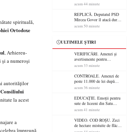
în Satu Mare! Pompierii au
acum 44 minute
dus o luptă
contracronometru pentru a
REPLICĂ. Deputatul PSD
salva o pădure de la dezastru
Mircea Govor îl atacă dur
tate spirituală,
pe Ilie Bolojan: „Românii
acum 50 minute
rohiei Ortodoxe
nu își plătesc facturile cu
indicatori economici”
ULTIMELE ȘTIRI
ul
, Arhiereu-
VERIFICĂRI. Amenzi și
avertismente pentru
i și a numeroși
crescătorii de animale din
acum 33 minute
Satu Mare! DSVSA anunță
controale în toate
CONTROALE. Amenzi de
gospodăriile și face apel la
peste 11.000 de lei după
i autorităților
respectarea legii
controalele DSVSA Satu
acum 36 minute
 Consiliului
Mare! O covrigărie și o
cantină, sancționate pentru
EDUCAȚIE. Emoții pentru
nitate la acest
nereguli
sute de liceeni din Satu
Mare! Începe BAC-ul de
acum 41 minute
toamnă
VIDEO. COD ROȘU. Zeci
najare a
de hectare mistuite de flăcări
 a celebra împreună
în Satu Mare! Pompierii au
acum 44 minute