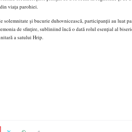
din viața parohiei.
de solemnitate și bucurie duhovnicească, participanții au luat pa
remonia de sfințire, subliniind încă o dată rolul esențial al biseri
nitară a satului Hrip.