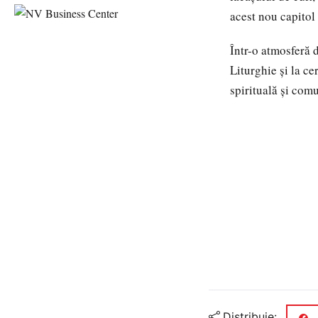
acest nou capitol 
Într-o atmosferă 
Liturghie și la ce
spirituală și comu
Distribuie: