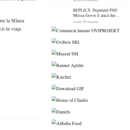
dus o luptă
contracronometru pentru a
REPLICĂ. Deputatul PSD
salva o pădure de la dezastru
Mircea Govor îl atacă dur
rte la Sfânta
pe Ilie Bolojan: „Românii
acum 50 minute
nu își plătesc facturile cu
cii în viața
indicatori economici”