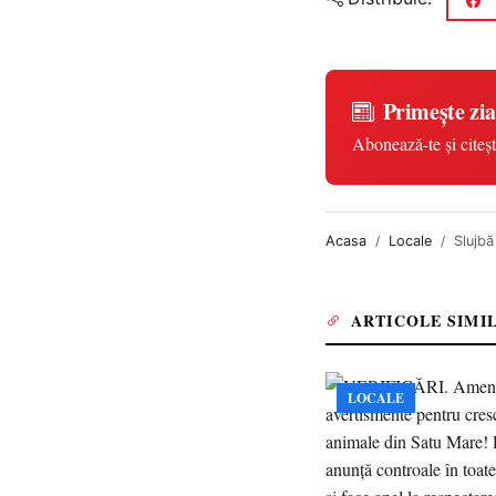
Primește zia
Abonează-te și citeșt
Acasa
Locale
Slujbă 
ARTICOLE SIMI
LOCALE