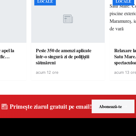
LOCALE
LOCALE
c apel la
Peste 350 de amenzi aplicate
Relaxare la
te în trafic…
într-o singură zi de polițiștii
Satu Mare.
sătmăreni
spectaculoa
cu cazare di
acum 12 ore
acum 13 or
pentru o e
Primește ziarul gratuit pe email!
Abonează-te