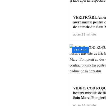
VERIFICĂRI. Amenz
avertismente pentru c
de animale din Satu 
DSVSA anunță contro
acum 33 minute
toate gospodăriile și f
respectarea legii
LOCALE
VIDEO. COD ROȘU. Zeci 
hectare mistuite de fl
Satu Mare! Pompierii
luptă contracronome
acum 44 minute