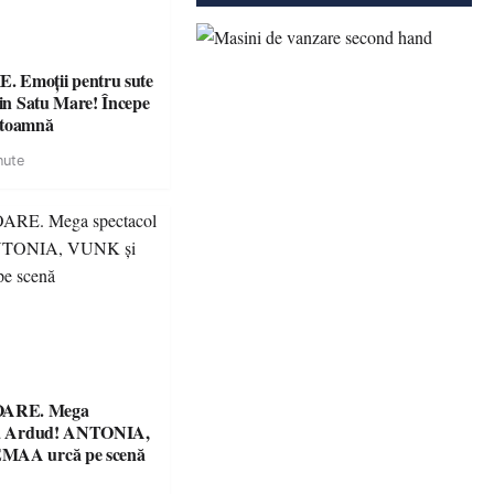
 Emoții pentru sute
din Satu Mare! Începe
 toamnă
nute
ARE. Mega
 la Ardud! ANTONIA,
MAA urcă pe scenă