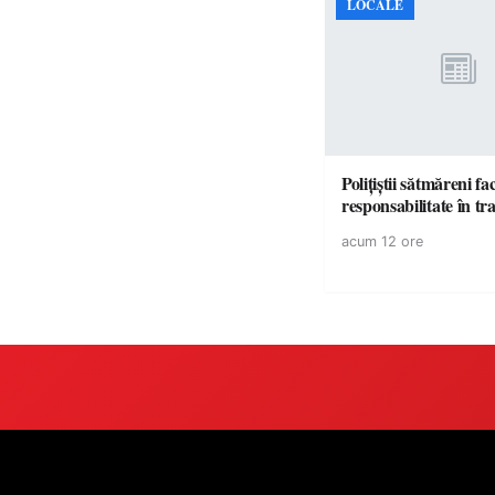
LOCALE
Polițiștii sătmăreni fa
responsabilita
acum 12 ore