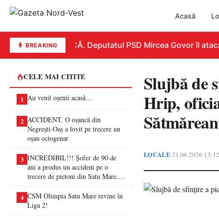
Acasă
Lo
REPLICĂ. Deputatul PSD Mircea Govor îl atacă dur
BREAKING
Slujbă de sf
CELE MAI CITITE
Hrip, ofici
Au venit oșenii acasă…
1
Sătmărean
ACCIDENT. O oșancă din
2
Negrești-Oaș a lovit pe trecere un
oșan octogenar
LOCALE
21.06.2026 13:1
•
INCREDIBIL!!! Șofer de 90 de
3
ani a produs un accident pe o
trecere de pietoni din Satu Mare. O
femeie a ajuns la spital
CSM Olimpia Satu Mare revine în
4
Liga 2!