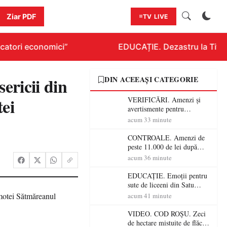
Ziar PDF
TV LIVE
atori economici”
EDUCAȚIE. Dezastru la Titlura
sericii din
DIN ACEEAȘI CATEGORIE
tei
VERIFICĂRI. Amenzi și
avertismente pentru
crescătorii de animale din
acum 33 minute
Satu Mare! DSVSA anunță
controale în toate
CONTROALE. Amenzi de
gospodăriile și face apel la
peste 11.000 de lei după
respectarea legii
controalele DSVSA Satu
acum 36 minute
Mare! O covrigărie și o
cantină, sancționate pentru
EDUCAȚIE. Emoții pentru
nereguli
sute de liceeni din Satu
Mare! Începe BAC-ul de
acum 41 minute
toamnă
VIDEO. COD ROȘU. Zeci
de hectare mistuite de flăcări