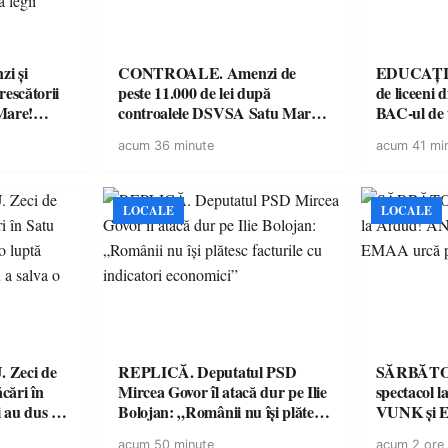
i și
CONTROALE. Amenzi de
EDUCAȚIE.
rescătorii
peste 11.000 de lei după
de liceeni 
Mare!
controalele DSVSA Satu Mare!
BAC-ul de
ale în
O covrigărie și o cantină,
acum 36 minute
acum 41 mi
ace apel la
sancționate pentru nereguli
LOCALE
LOCALE
de
REPLICĂ. Deputatul PSD
SĂRBĂTO
ăcări în
Mircea Govor îl atacă dur pe Ilie
spectacol
 au dus o
Bolojan: „Românii nu își plătesc
VUNK și E
tru pentru
facturile cu indicatori
acum 50 minute
acum 2 ore