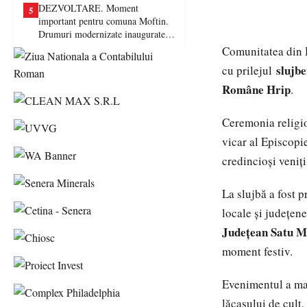
DEZVOLTARE. Moment
5
important pentru comuna Moftin.
Drumuri modernizate inaugurate în
prezența autorităților județene
Comunitatea din 
slujbe
cu prilejul
Române Hrip
.
Ceremonia religio
vicar al Episcopi
credincioși veniți
La slujbă a fost p
locale și județene
Județean Satu Ma
moment festiv.
Evenimentul a mar
lăcașului de cult,