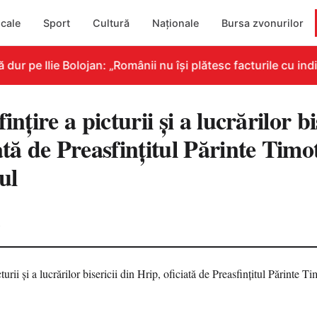
cale
Sport
Cultură
Naționale
Bursa zvonurilor
 pe Ilie Bolojan: „Românii nu își plătesc facturile cu indic
ințire a picturii și a lucrărilor bi
ată de Preasfințitul Părinte Timo
ul
2