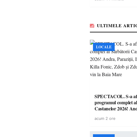
a salva o pădure de l
ULTIMELE ARTI
LOCALE
SPECTACOL. S-a af
programul complet al
Castanelor 2026! An
Paraziții, Irina Rimes
acum 2 ore
Fonic, Zdob și Zdub 
vin la Baia Mare