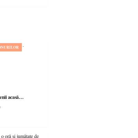
ONURILOR
șenii acasă…
e