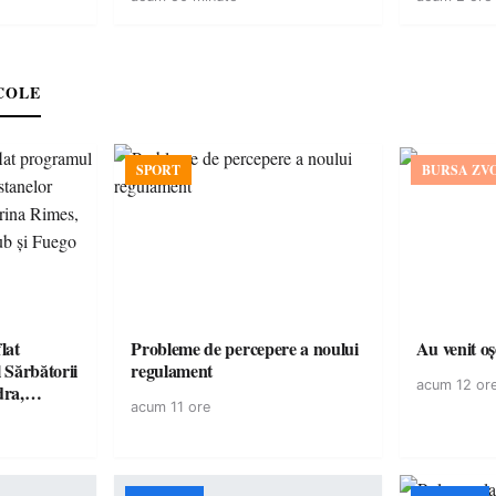
a dezastru
economici”
COLE
SPORT
BURSA ZV
lat
Probleme de percepere a noului
Au venit o
 Sărbătorii
regulament
acum 12 or
dra,
acum 11 ore
, Killa
și Fuego