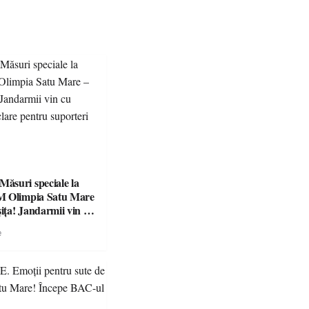
suri speciale la
M Olimpia Satu Mare
ța! Jandarmii vin cu
e clare pentru
e