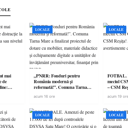
e
COLE
LOCALE
LOCALE
imt mai
„PNRR: Fonduri pentru
FOTBAL. Mă
e de
România modernă și
meciul CS
line:
reformată!”. Comuna Tarna
– CSM Reși
lul RTP?
Mare a finalizat proiectul de
avertisment
acum 16 ore
acum 19 or
dotare cu mobilier, materiale
suporteri
didactice și echipamente digitale
a unităților de învățământ
preuniversitar, finanțat prin
LOCALE
LOCALE
PNRR