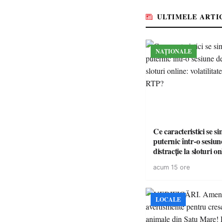
medicamente esențial
ULTIMELE ARTI
NAȚIONALE
Ce caracteristici se s
puternic într-o sesiun
distracție la sloturi on
volatilitatea sau nive
acum 15 ore
LOCALE