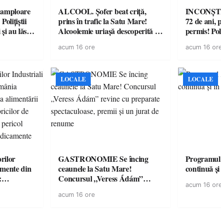
amploare
ALCOOL. Șofer beat criță,
INCONȘTI
olițiștii
prins în trafic la Satu Mare!
72 de ani, 
și au lăsat
Alcoolemie uriașă descoperită de
permis! Poli
într-o
polițiști
cu un dosa
acum 16 ore
acum 16 or
LOCALE
LOCALE
rilor
GASTRONOMIE Se încing
Programul
amente din
ceaunele la Satu Mare!
continuă și
:
Concursul „Veress Ádám”
acum 16 or
ării cu
revine cu preparate
acum 16 ore
ricilor de
spectaculoase, premii și un jurat
în pericol
de renume