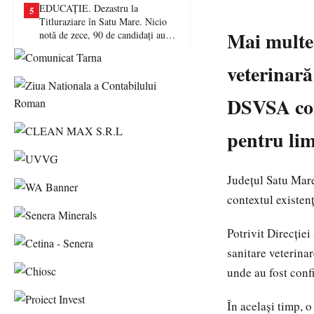
EDUCAȚIE. Dezastru la
5
Titluraziare în Satu Mare. Nicio
Mai multe 
notă de zece, 90 de candidați au
picat examenul
veterinară 
DSVSA cont
pentru lim
Județul Satu Mare 
contextul existenț
Potrivit Direcției
sanitare veterina
unde au fost conf
În același timp, 