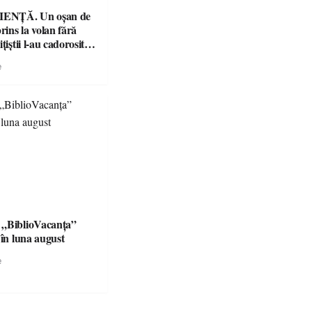
ENȚĂ. Un oșan de
prins la volan fără
țiștii l-au cadorosit
r penal
e
 „BiblioVacanța”
 în luna august
e