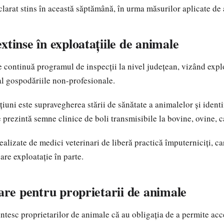
clarat stins în această săptămână, în urma măsurilor aplicate de a
xtinse în exploatațiile de animale
ontinuă programul de inspecții la nivel județean, vizând explo
al gospodăriile non-profesionale.
iuni este supravegherea stării de sănătate a animalelor și identi
 prezintă semne clinice de boli transmisibile la bovine, ovine, c
realizate de medici veterinari de liberă practică împuterniciți, c
are exploatație în parte.
lare pentru proprietarii de animale
intesc proprietarilor de animale că au obligația de a permite ac