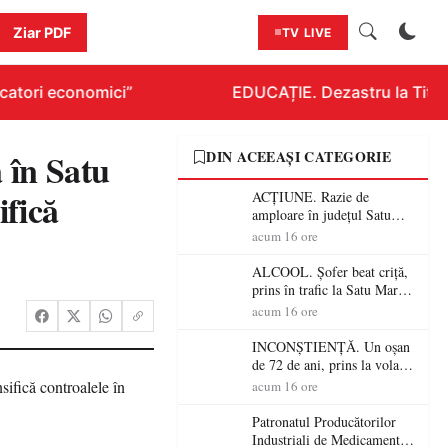
Ziar PDF
TV LIVE
atori economici”
EDUCAȚIE. Dezastru la Titluraz
 în Satu
DIN ACEEAȘI CATEGORIE
ifică
ACȚIUNE. Razie de
amploare în județul Satu
Mare! Polițiștii au dat sute
acum 16 ore
de amenzi și au lăsat 14
șoferi fără permis într-o
ALCOOL. Șofer beat criță,
singură zi
prins în trafic la Satu Mare!
Alcoolemie uriașă
acum 16 ore
descoperită de polițiști
INCONȘTIENȚĂ. Un oșan
de 72 de ani, prins la volan
fără permis! Polițiștii l-au
acum 16 ore
cadorosit cu un dosar penal
Patronatul Producătorilor
Industriali de Medicamente