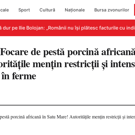
cale
Sport
Cultură
Naționale
Bursa zvonurilor
 pe Ilie Bolojan: „Românii nu își plătesc facturile cu indic
care de pestă porcină africană
itățile mențin restricții și intens
 în ferme
1