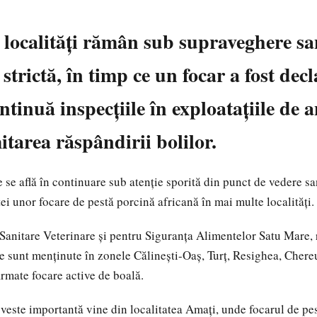
localități rămân sub supraveghere sa
strictă, în timp ce un focar a fost decl
inuă inspecțiile în exploatațiile de 
itarea răspândirii bolilor.
se află în continuare sub atenție sporită din punct de vedere san
ei unor focare de pestă porcină africană în mai multe localități.
 Sanitare Veterinare și pentru Siguranța Alimentelor Satu Mare, r
re sunt menținute în zonele Călinești-Oaș, Turț, Resighea, Chere
irmate focare active de boală.
o veste importantă vine din localitatea Amați, unde focarul de pe