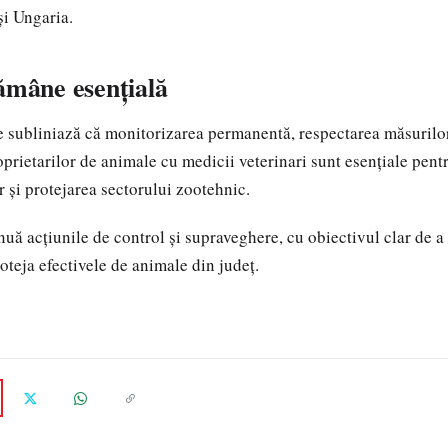
și Ungaria.
ămâne esențială
subliniază că monitorizarea permanentă, respectarea măsurilor
oprietarilor de animale cu medicii veterinari sunt esențiale pent
r și protejarea sectorului zootehnic.
nuă acțiunile de control și supraveghere, cu obiectivul clar de a
roteja efectivele de animale din județ.