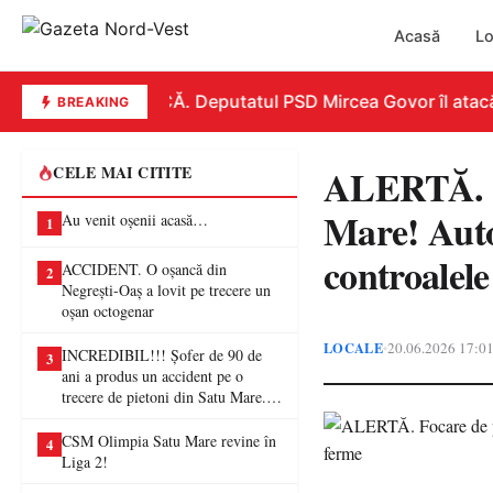
Acasă
Lo
REPLICĂ. Deputatul PSD Mircea Govor îl atacă dur
BREAKING
ALERTĂ. Fo
CELE MAI CITITE
Mare! Autor
Au venit oșenii acasă…
1
controalele
ACCIDENT. O oșancă din
2
Negrești-Oaș a lovit pe trecere un
oșan octogenar
LOCALE
20.06.2026 17:0
•
INCREDIBIL!!! Șofer de 90 de
3
ani a produs un accident pe o
trecere de pietoni din Satu Mare. O
femeie a ajuns la spital
CSM Olimpia Satu Mare revine în
4
Liga 2!