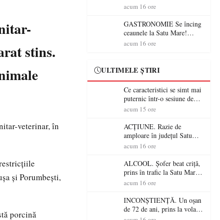
din România (PRIMER):
acum 16 ore
“Întreruperea alimentării cu
energie electrică a fabricilor
nitar-
GASTRONOMIE Se încing
de medicamente va pune în
ceaunele la Satu Mare!
pericol accesul pacienților la
Concursul „Veress Ádám”
acum 16 ore
arat stins.
medicamente esențiale
revine cu preparate
spectaculoase, premii și un
jurat de renume
animale
ULTIMELE ȘTIRI
Ce caracteristici se simt mai
puternic într-o sesiune de
distracție la sloturi online:
acum 15 ore
volatilitatea sau nivelul
itar-veterinar, în
RTP?
ACȚIUNE. Razie de
amploare în județul Satu
Mare! Polițiștii au dat sute
acum 16 ore
de amenzi și au lăsat 14
șoferi fără permis într-o
estricțiile
ALCOOL. Șofer beat criță,
singură zi
prins în trafic la Satu Mare!
ușa și Porumbești,
Alcoolemie uriașă
acum 16 ore
descoperită de polițiști
INCONȘTIENȚĂ. Un oșan
de 72 de ani, prins la volan
stă porcină
fără permis! Polițiștii l-au
acum 16 ore