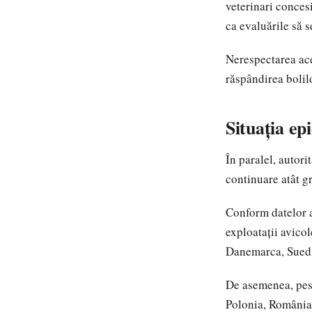
veterinari concesi
ca evaluările să s
Nerespectarea ace
răspândirea bolil
Situația ep
În paralel, autori
continuare atât gr
Conform datelor a
exploatații avico
Danemarca, Suedi
De asemenea, pest
Polonia, România,