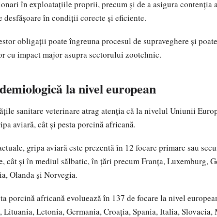
onari în exploatațiile proprii, precum și de a asigura contenția 
e desfășoare în condiții corecte și eficiente.
stor obligații poate îngreuna procesul de supraveghere și poate
or cu impact major asupra sectorului zootehnic.
idemiologică la nivel european
tățile sanitare veterinare atrag atenția că la nivelul Uniunii Eur
ipa aviară, cât și pesta porcină africană.
ctuale, gripa aviară este prezentă în 12 focare primare sau secu
le, cât și în mediul sălbatic, în țări precum Franța, Luxemburg, 
a, Olanda și Norvegia.
a porcină africană evoluează în 137 de focare la nivel european
 Lituania, Letonia, Germania, Croația, Spania, Italia, Slovacia,