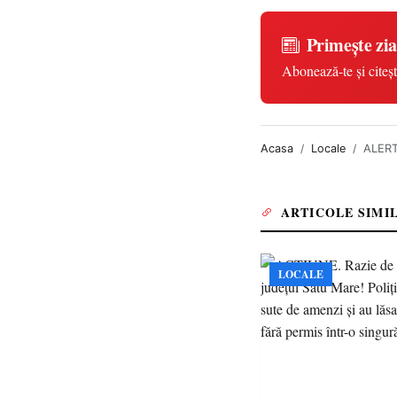
Primește zia
Abonează-te și citeșt
Acasa
Locale
ALERTĂ
ARTICOLE SIMI
LOCALE