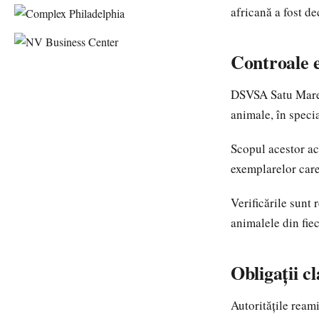
africană a fost de
Controale e
DSVSA Satu Mare c
animale, în speci
Scopul acestor acț
exemplarelor care
Verificările sunt 
animalele din fiec
Obligații c
Autoritățile ream