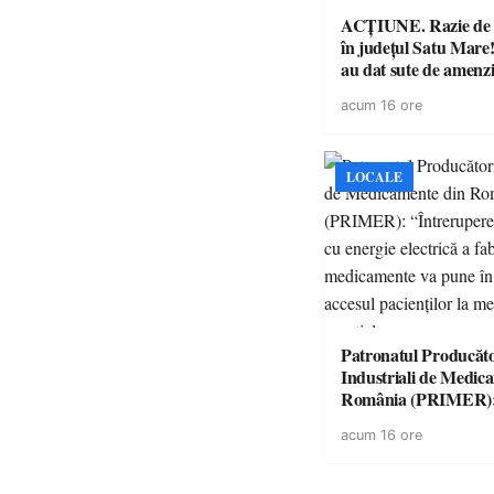
ACȚIUNE. Razie de 
în județul Satu Mare! P
au dat sute de amenzi 
14 șoferi fără permis 
acum 16 ore
singură zi
LOCALE
Patronatul Producăto
Industriali de Medic
România (PRIMER)
“Întreruperea aliment
acum 16 ore
energie electrică a fab
medicamente va pune 
accesul pacienților la