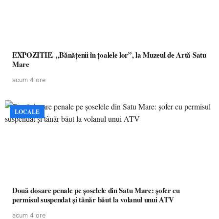
EXPOZITIE. „Bănățenii în țoalele lor”, la Muzeul de Artă Satu
Mare
acum 4 ore
LOCALE
Două dosare penale pe șoselele din Satu Mare: șofer cu
permisul suspendat și tânăr băut la volanul unui ATV
acum 4 ore