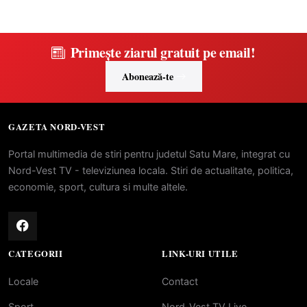
Primește ziarul gratuit pe email!
Abonează-te
GAZETA NORD-VEST
Portal multimedia de stiri pentru judetul Satu Mare, integrat cu
Nord-Vest TV - televiziunea locala. Stiri de actualitate, politica,
economie, sport, cultura si multe altele.
CATEGORII
LINK-URI UTILE
Locale
Contact
Sport
Nord-Vest TV Live