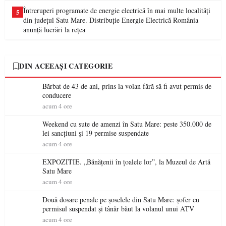
Întreruperi programate de energie electrică în mai multe localități
5
din județul Satu Mare. Distribuție Energie Electrică România
anunță lucrări la rețea
DIN ACEEAȘI CATEGORIE
Bărbat de 43 de ani, prins la volan fără să fi avut permis de
conducere
acum 4 ore
Weekend cu sute de amenzi în Satu Mare: peste 350.000 de
lei sancțiuni și 19 permise suspendate
acum 4 ore
EXPOZITIE. „Bănățenii în țoalele lor”, la Muzeul de Artă
Satu Mare
acum 4 ore
Două dosare penale pe șoselele din Satu Mare: șofer cu
permisul suspendat și tânăr băut la volanul unui ATV
acum 4 ore