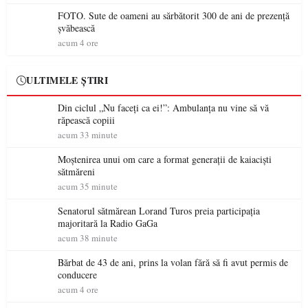
FOTO. Sute de oameni au sărbătorit 300 de ani de prezență
șvăbească
acum 4 ore
ULTIMELE ȘTIRI
Din ciclul „Nu faceți ca ei!”: Ambulanța nu vine să vă
răpească copiii
acum 33 minute
Moștenirea unui om care a format generații de kaiaciști
sătmăreni
acum 35 minute
Senatorul sătmărean Lorand Turos preia participația
majoritară la Radio GaGa
acum 38 minute
Bărbat de 43 de ani, prins la volan fără să fi avut permis de
conducere
acum 4 ore