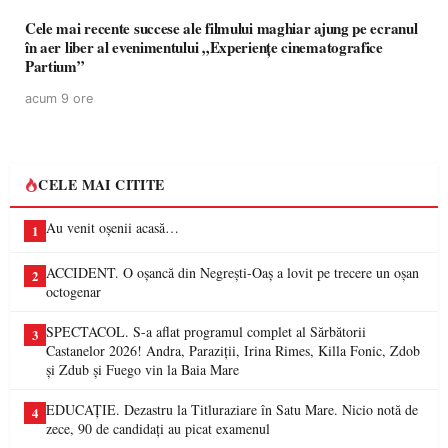
Cele mai recente succese ale filmului maghiar ajung pe ecranul
în aer liber al evenimentului „Experiențe cinematografice
Partium”
acum 9 ore
CELE MAI CITITE
Au venit oșenii acasă…
1
ACCIDENT. O oșancă din Negrești-Oaș a lovit pe trecere un oșan
2
octogenar
SPECTACOL. S-a aflat programul complet al Sărbătorii
3
Castanelor 2026! Andra, Paraziții, Irina Rimes, Killa Fonic, Zdob
și Zdub și Fuego vin la Baia Mare
EDUCAȚIE. Dezastru la Titluraziare în Satu Mare. Nicio notă de
4
zece, 90 de candidați au picat examenul