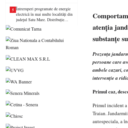
picat examenul
Întreruperi programate de energie
5
Comportamen
electrică în mai multe localități din
județul Satu Mare. Distribuție
atenția jand
Energie Electrică România anunță
lucrări la rețea
substanțe su
Prezența jandarm
persoane care ave
ambele cazuri, co
intervenție a rid
Primul caz, desco
Primul incident a 
Traian. Jandarmii
autospeciala, a î