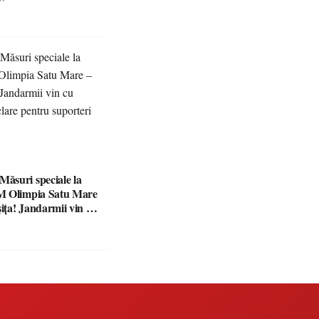
preparate
se, premii și un jurat
suri speciale la
M Olimpia Satu Mare
ța! Jandarmii vin cu
e clare pentru