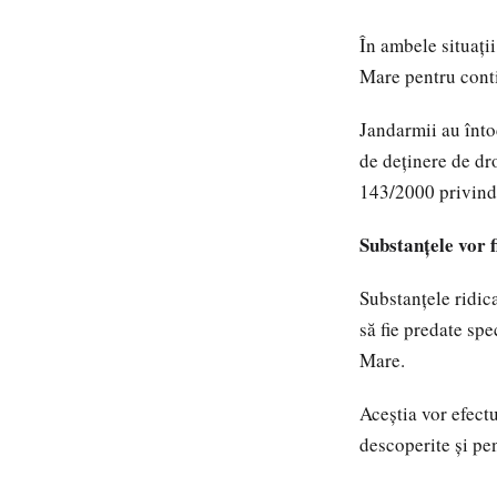
În ambele situați
Mare pentru conti
Jandarmii au întoc
de deținere de dro
143/2000 privind 
Substanțele vor f
Substanțele ridic
să fie predate sp
Mare.
Aceștia vor efectu
descoperite și pe