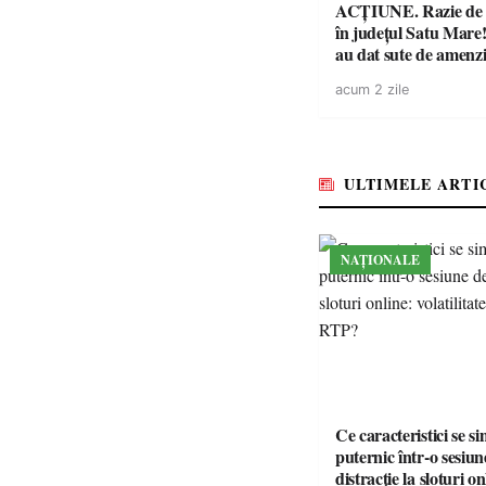
ACȚIUNE. Razie de 
în județul Satu Mare! P
au dat sute de amenzi 
14 șoferi fără permis 
acum 2 zile
singură zi
ULTIMELE ARTI
NAȚIONALE
Ce caracteristici se s
puternic într-o sesiun
distracție la sloturi on