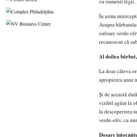
cu oamenii legii.
În urma interceptă
Asupra bărbatului 
culoare verde-oliv
recunoscut că sub
Al doilea bărbat
La doar câteva ore
apropierea unui 
Și de această dat
vizibil agitat la 
la descoperirea u
verde-oliv, cu mi
Dosare întocmite