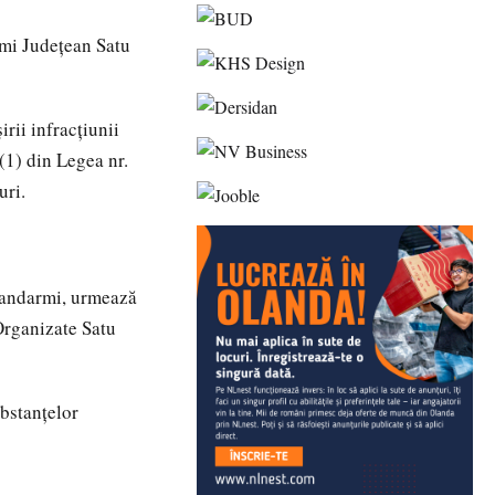
rmi Județean Satu
rii infracțiunii
 (1) din Legea nr.
uri.
 jandarmi, urmează
 Organizate Satu
ubstanțelor