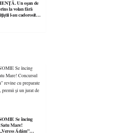
ENȚĂ. Un oșan de
prins la volan fără
țiștii l-au cadorosit
r penal
Se încing
a Satu Mare!
 „Veress Ádám”