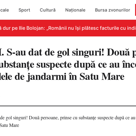
cale
Sport
Cultură
Naționale
Bursa zvonurilor
 pe Ilie Bolojan: „Românii nu își plătesc facturile cu indic
-au dat de gol singuri! Două p
ubstanțe suspecte după ce au înc
ulele de jandarmi în Satu Mare
4