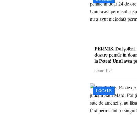
PERMIS. Doi șoferi,
dosare penale în doar
la Petea! Unul avea p
suspendat, celălalt nu
acum 1 zi
niciodată permis
LOCALE