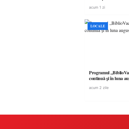
volatilitatea sau nive
acum 1 zi
LOCALE
Programul „BiblioVa
continuă și în luna a
acum 2 zile