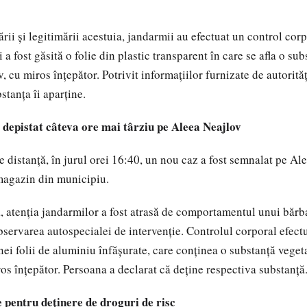
rii și legitimării acestuia, jandarmii au efectuat un control corp
a fost găsită o folie din plastic transparent în care se afla o su
, cu miros înțepător. Potrivit informațiilor furnizate de autorită
stanța îi aparține.
, depistat câteva ore mai târziu pe Aleea Neajlov
 distanță, în jurul orei 16:40, un nou caz a fost semnalat pe Ale
magazin din municipiu.
ă, atenția jandarmilor a fost atrasă de comportamentul unui bărb
observarea autospecialei de intervenție. Controlul corporal efectu
nei folii de aluminiu înfășurate, care conținea o substanță veget
ros înțepător. Persoana a declarat că deține respectiva substanță
 pentru deținere de droguri de risc