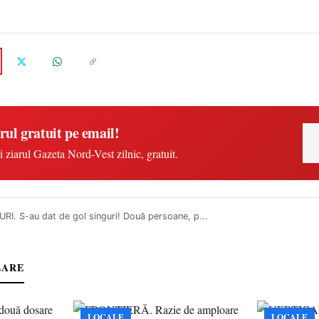
rul gratuit pe email!
i ziarul Gazeta Nord-Vest zilnic, gratuit.
I. S-au dat de gol singuri! Două persoane, p...
LARE
LOCALE
LOCALE