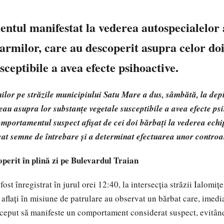
tul manifestat la vederea autospecialelor 
armilor, care au descoperit asupra celor do
sceptibile a avea efecte psihoactive.
ilor pe străzile municipiului Satu Mare a dus, sâmbătă, la dep
au asupra lor substanțe vegetale susceptibile a avea efecte psi
mportamentul suspect afișat de cei doi bărbați la vederea echi
icat semne de întrebare și a determinat efectuarea unor controa
perit în plină zi pe Bulevardul Traian
fost înregistrat în jurul orei 12:40, la intersecția străzii Ialomi
 aflați în misiune de patrulare au observat un bărbat care, imedi
nceput să manifeste un comportament considerat suspect, evitân