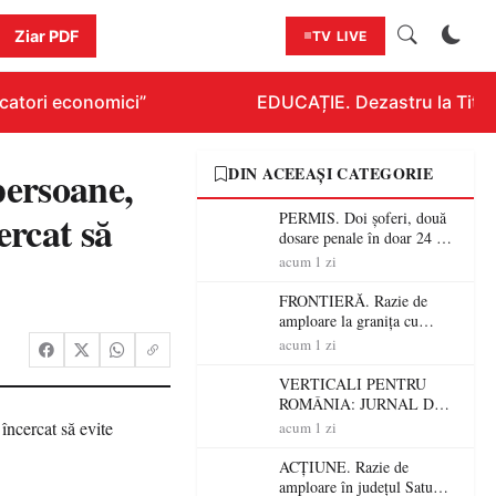
Ziar PDF
TV LIVE
atori economici”
EDUCAȚIE. Dezastru la Titluraz
ersoane,
DIN ACEEAȘI CATEGORIE
ercat să
PERMIS. Doi șoferi, două
dosare penale în doar 24 de
ore la Petea! Unul avea
acum 1 zi
permisul suspendat, celălalt
nu a avut niciodată permis
FRONTIERĂ. Razie de
amploare la granița cu
Ungaria! 800 de persoane și
acum 1 zi
peste 300 de mașini,
verificate
VERTICALI PENTRU
ROMÂNIA: JURNAL DE
CĂLĂTORIE FIJET
acum 1 zi
ACȚIUNE. Razie de
amploare în județul Satu