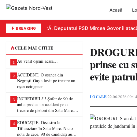
Acasă
Lo
REPLICĂ. Deputatul PSD Mircea Govor îl atacă dur
BREAKING
DROGURI. S
CELE MAI CITITE
prinse cu s
Au venit oșenii acasă…
1
evite patr
ACCIDENT. O oșancă din
2
Negrești-Oaș a lovit pe trecere un
oșan octogenar
LOCALE
22.06.2026 09:1
•
INCREDIBIL!!! Șofer de 90 de
3
ani a produs un accident pe o
trecere de pietoni din Satu Mare. O
femeie a ajuns la spital
EDUCAȚIE. Dezastru la
4
Titluraziare în Satu Mare. Nicio
notă de zece, 90 de candidați au