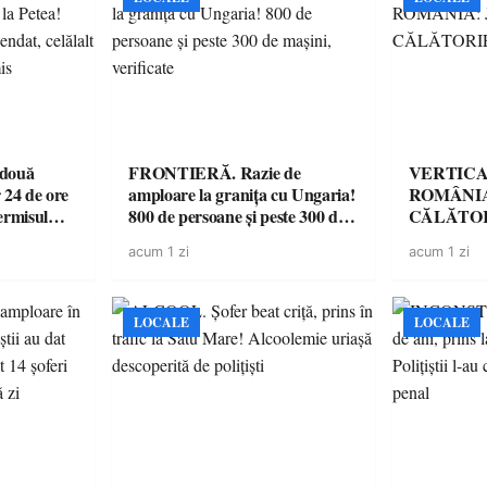
 două
FRONTIERĂ. Razie de
VERTICA
 24 de ore
amploare la granița cu Ungaria!
ROMÂNIA
ermisul
800 de persoane și peste 300 de
CĂLĂTOR
 a avut
mașini, verificate
acum 1 zi
acum 1 zi
LOCALE
LOCALE