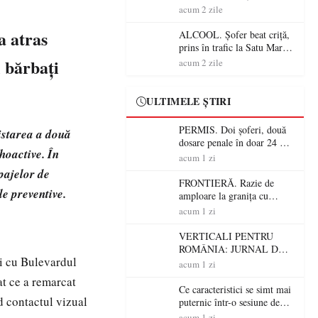
Mare! Polițiștii au dat sute
acum 2 zile
de amenzi și au lăsat 14
șoferi fără permis într-o
a atras
ALCOOL. Șofer beat criță,
singură zi
prins în trafic la Satu Mare!
Alcoolemie uriașă
i bărbați
acum 2 zile
descoperită de polițiști
ULTIMELE ȘTIRI
PERMIS. Doi șoferi, două
istarea a două
dosare penale în doar 24 de
hoactive. În
ore la Petea! Unul avea
acum 1 zi
permisul suspendat, celălalt
pajelor de
nu a avut niciodată permis
FRONTIERĂ. Razie de
le preventive.
amploare la granița cu
Ungaria! 800 de persoane și
acum 1 zi
peste 300 de mașini,
verificate
VERTICALI PENTRU
ROMÂNIA: JURNAL DE
ței cu Bulevardul
CĂLĂTORIE FIJET
acum 1 zi
at ce a remarcat
Ce caracteristici se simt mai
d contactul vizual
puternic într-o sesiune de
distracție la sloturi online:
acum 1 zi