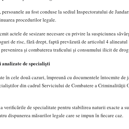
i, persoanele au fost conduse la sediul Inspectoratului de Janda
nuarea procedurilor legale.
mit actele de sesizare necesare cu privire la suspiciunea săvârși
guri de risc, fără drept, faptă prevăzută de articolul 4 alineatul
prevenirea și combaterea traficului și consumului ilicit de drog
i analizate de specialiști
ate în cele două cazuri, împreună cu documentele întocmite de
ecialiștilor din cadrul Serviciului de Combatere a Criminalității
a verificările de specialitate pentru stabilirea naturii exacte a s
ntru dispunerea măsurilor legale care se impun în fiecare caz.