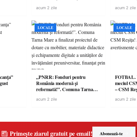
lul RTP?
“Întreruperea alimentării cu
revine cu 
acum 2 zile
acum 2 zile
energie electrică a fabricilor de
spectaculoa
medicamente va pune în pericol
de renume
accesul pacienților la
medicamente esențiale
LOCALE
LOCALE
canța”
„PNRR: Fonduri pentru
FOTBAL. Mă
ugust
România modernă și
meciul CS
reformată!”. Comuna Tarna
– CSM Reși
Mare a finalizat proiectul de
avertisment
acum 2 zile
acum 2 zile
dotare cu mobilier, materiale
suporteri
didactice și echipamente digitale
a unităților de învățământ
preuniversitar, finanțat prin
PNRR
Primește ziarul gratuit pe email!
Abonează-te