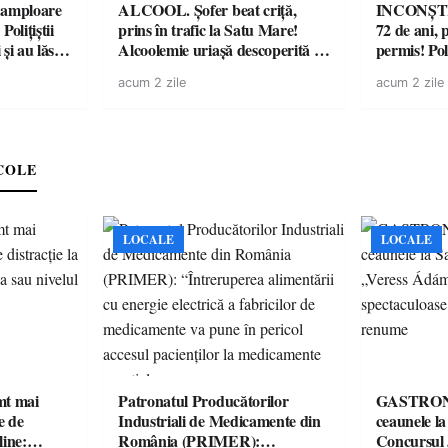
amploare
ALCOOL. Șofer beat criță,
INCONȘTI
olițiștii
prins în trafic la Satu Mare!
72 de ani, 
și au lăsat
Alcoolemie uriașă descoperită de
permis! Poli
într-o
polițiști
cu un dosa
acum 2 zile
acum 2 zile
COLE
LOCALE
LOCALE
imt mai
Patronatul Producătorilor
GASTRONOMIE 
e de
Industriali de Medicamente din
ceaunele l
line:
România (PRIMER):
Concursul