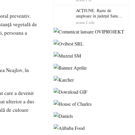
volatilitatea sau nivelul
RTP?
ACȚIUNE. Razie de
oral preventiv.
amploare în județul Satu
Mare! Polițiștii au dat sute
acum 2 zile
bstanță vegetală de
de amenzi și au lăsat 14
ți, persoana a
șoferi fără permis într-o
singură zi
ea Neajlov, în
at care a devenit
at ulterior a dus
ală de culoare
.