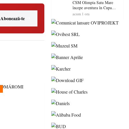
Maramureș, ideale pentru o
CSM Olimpia Satu Mare
escapadă de vară
începe aventura în Cupa
României la Baia Mare
acum 1 ora
Abonează-te