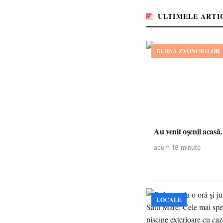
ULTIMELE ARTI
BURSA ZVONURILOR
Au venit oșenii acas
acum 18 minute
LOCALE