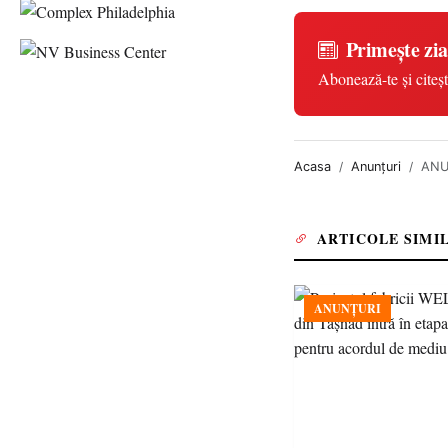
Primește zia
Abonează-te și citeșt
Acasa
Anunțuri
ANU
ARTICOLE SIMI
ANUNȚURI