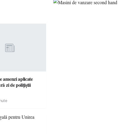
e amenzi aplicate
ră zi de polițiștii
nute