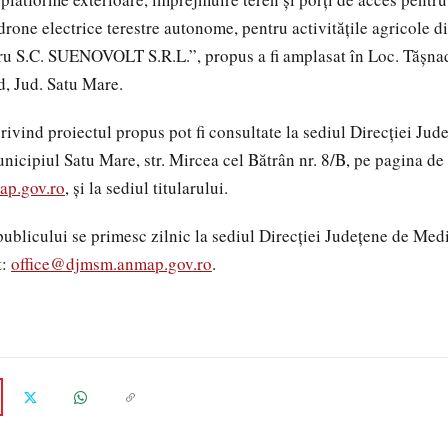
rone electrice terestre autonome, pentru activitățile agricole di
u S.C. SUENOVOLT S.R.L.”, propus a fi amplasat în Loc. Tășnad
, Jud. Satu Mare.
ind proiectul propus pot fi consultate la sediul Direcției Ju
nicipiul Satu Mare, str. Mircea cel Bătrân nr. 8/B, pe pagina de 
ap.gov.ro
, și la sediul titularului.
licului se primesc zilnic la sediul Direcției Județene de Med
t:
office@djmsm.anmap.gov.ro
.