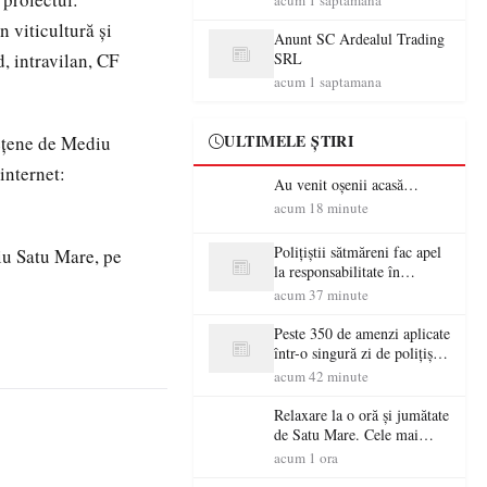
acum 1 saptamana
beton
n viticultură și
Anunt SC Ardealul Trading
, intravilan, CF
SRL
acum 1 saptamana
ULTIMELE ȘTIRI
dețene de Mediu
internet:
Au venit oșenii acasă…
acum 18 minute
Polițiștii sătmăreni fac apel
iu Satu Mare, pe
la responsabilitate în
trafic…
acum 37 minute
Peste 350 de amenzi aplicate
într-o singură zi de polițiștii
sătmăreni
acum 42 minute
Relaxare la o oră și jumătate
de Satu Mare. Cele mai
spectaculoase piscine
acum 1 ora
exterioare cu cazare din