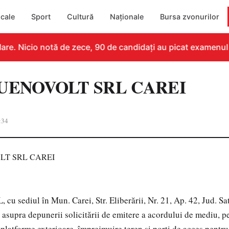
cale
Sport
Cultură
Naționale
Bursa zvonurilor
re. Nicio notă de zece, 90 de candidați au picat examenul
UENOVOLT SRL CAREI
:34
 sediul în Mun. Carei, Str. Eliberării, Nr. 21, Ap. 42, Jud. S
t asupra depunerii solicitării de emitere a acordului de mediu, p
 platforme exterioare, împrejmuire teren și porți de acces pentru