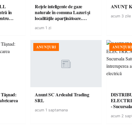
ELL
Rețele inteligente de gaze
ANUNȚ 
tră în
naturale în comuna Lazuri și
acum 3 zile
entru
localitățile aparținătoare.
Proiectul intră în etapa de
acum 1 zi
consultare publică
ANUNȚURI
ANUNȚURI
la Tășnad:
Anunt SC Ardealul Trading
DISTRIB
fabricarea
SRL
ELECTRI
- Sucursal
acum 1 saptamana
întrerupere
acum 2 sap
energie ele