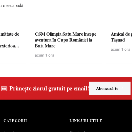
jumătate de
CSM Olimpia Satu Mare începe
Amical de 
aventura în Cupa României la
Tășnad
 exterioare
Baia Mare
acum 1 ora
 ideale
acum 1 ora
 vară
Primește ziarul gratuit pe email!
Abonează-te
CATEGORII
LINK-URI UTILE