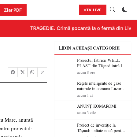
Ziar PDF
TV LIVE
TRAGEDIE. Crimă șocantă la o fermă din Livada!
DIN ACEEAȘI CATEGORIE
Proiectul fabricii WELL
PLAST din Tășnad intră în
etapa de încadrare pentru
acum 8 ore
acordul de mediu
Rețele inteligente de gaze
naturale în comuna Lazuri și
localitățile aparținătoare.
acum 1 zi
Proiectul intră în etapa de
consultare publică
ANUNȚ KOMÁROMI
acum 3 zile
atu Mare, anunță
Proiect de investiție la
entru proiectul:
Tășnad: unitate nouă pentru
fabricarea produselor din
 proiectul: