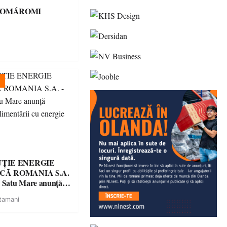
KOMÁROMI
UȚIE ENERGIE
CĂ ROMANIA S.A.
a Satu Mare anunţă
a alimentării cu
tamani
ctrică