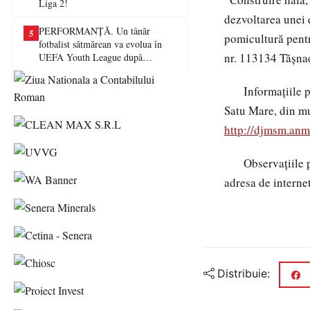
Liga 2!
dezvoltarea unei d
PERFORMANȚĂ. Un tânăr
5
pomicultură pentr
fotbalist sătmărean va evolua în
nr. 113134 Tășnad
UEFA Youth League după
transferul la Farul Constanța
Informațiile priv
Satu Mare, din mu
http://djmsm.anm
Observațiile pub
adresa de interne
Distribuie: