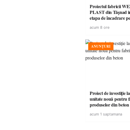
Proiectul fabricii W
PLAST din Tășnad in
etapa de încadrare p
acordul de mediu
acum 8 ore
ANUNȚURI
Proiect de investiție 
unitate nouă pentru 
produselor din beton
acum 1 saptamana