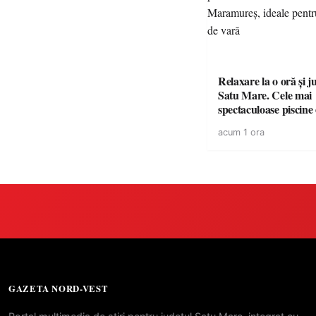
Relaxare la o oră și 
Satu Mare. Cele mai
spectaculoase piscine
cu cazare din Maramureș,
acum 1 ora
pentru o escapadă de
GAZETA NORD-VEST