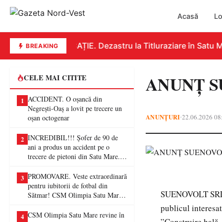
Acasă
Lo
EDUCAȚIE. Dezastru la Titluraziare în Satu Ma
BREAKING
ANUNȚ S
CELE MAI CITITE
ACCIDENT. O oșancă din
1
Negrești-Oaș a lovit pe trecere un
ANUNȚURI
22.06.2026 08
•
oșan octogenar
INCREDIBIL!!! Șofer de 90 de
2
ani a produs un accident pe o
trecere de pietoni din Satu Mare. O
femeie a ajuns la spital
PROMOVARE. Veste extraordinară
3
pentru iubitorii de fotbal din
SUENOVOLT SRL, cu
Sătmar! CSM Olimpia Satu Mare
va juca în Liga a II-a
publicul interesa
CSM Olimpia Satu Mare revine în
4
”Construire hală,