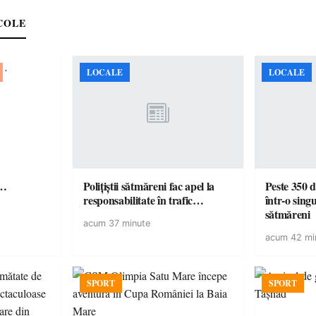
COLE
LOCALE
LOCALE
ă…
Polițiștii sătmăreni fac apel la
Peste 350 d
responsabilitate în trafic…
într-o singu
sătmăreni
acum 37 minute
acum 42 mi
SPORT
SPORT