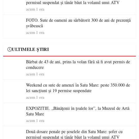
permisul suspendat și tânăr băut la volanul unui ATV
acum 1 ora
FOTO. Sute de oameni au sărbătorit 300 de ani de prezență
șvăbească
acum 1 ora
ULTIMELE ȘTIRI
Bărbat de 43 de ani, prins la volan fără să fi avut permis de
conducere
acum 1 ora
Weekend cu sute de amenzi în Satu Mare: peste 350.000 de
lei sancțiuni și 19 permise suspendate
acum 1 ora
EXPOZITIE. „Bănățenii în țoalele lor”, la Muzeul de Artă
Satu Mare
acum 1 ora
Două dosare penale pe șoselele din Satu Mare: șofer cu
permisul suspendat și tânăr băut la volanul unui ATV