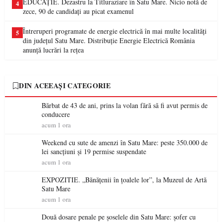
EDUCAȚIE. Dezastru la Titluraziare în Satu Mare. Nicio notă de
4
zece, 90 de candidați au picat examenul
Întreruperi programate de energie electrică în mai multe localități
5
din județul Satu Mare. Distribuție Energie Electrică România
anunță lucrări la rețea
DIN ACEEAȘI CATEGORIE
Bărbat de 43 de ani, prins la volan fără să fi avut permis de
conducere
acum 1 ora
Weekend cu sute de amenzi în Satu Mare: peste 350.000 de
lei sancțiuni și 19 permise suspendate
acum 1 ora
EXPOZITIE. „Bănățenii în țoalele lor”, la Muzeul de Artă
Satu Mare
acum 1 ora
Două dosare penale pe șoselele din Satu Mare: șofer cu