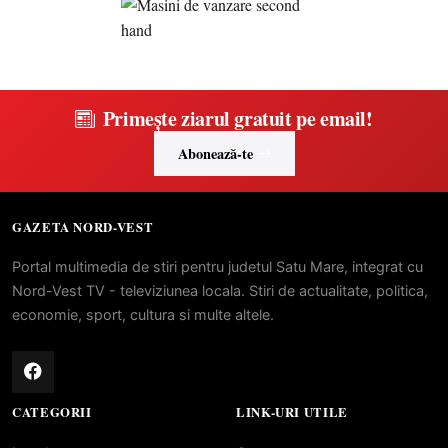
Primește ziarul gratuit pe email!
Abonează-te
GAZETA NORD-VEST
Portal multimedia de stiri pentru judetul Satu Mare, integrat cu
Nord-Vest TV - televiziunea locala. Stiri de actualitate, politica,
economie, sport, cultura si multe altele.
CATEGORII
LINK-URI UTILE