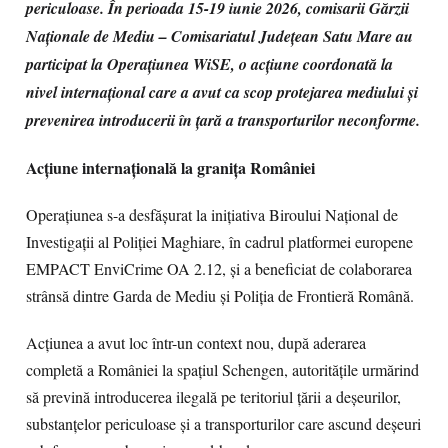
periculoase. În perioada 15-19 iunie 2026, comisarii Gărzii
Naționale de Mediu – Comisariatul Județean Satu Mare au
participat la Operațiunea WiSE, o acțiune coordonată la
nivel internațional care a avut ca scop protejarea mediului și
prevenirea introducerii în țară a transporturilor neconforme.
Acțiune internațională la granița României
Operațiunea s-a desfășurat la inițiativa Biroului Național de
Investigații al Poliției Maghiare, în cadrul platformei europene
EMPACT EnviCrime OA 2.12, și a beneficiat de colaborarea
strânsă dintre Garda de Mediu și Poliția de Frontieră Română.
Acțiunea a avut loc într-un context nou, după aderarea
completă a României la spațiul Schengen, autoritățile urmărind
să prevină introducerea ilegală pe teritoriul țării a deșeurilor,
substanțelor periculoase și a transporturilor care ascund deșeuri