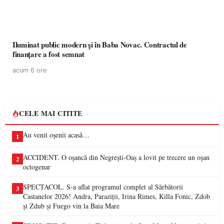
Iluminat public modern și în Baba Novac. Contractul de
finanțare a fost semnat
acum 6 ore
CELE MAI CITITE
Au venit oșenii acasă…
1
ACCIDENT. O oșancă din Negrești-Oaș a lovit pe trecere un oșan
2
octogenar
SPECTACOL. S-a aflat programul complet al Sărbătorii
3
Castanelor 2026! Andra, Paraziții, Irina Rimes, Killa Fonic, Zdob
și Zdub și Fuego vin la Baia Mare