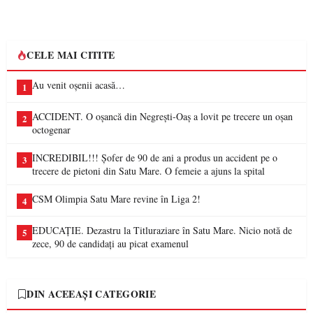
CELE MAI CITITE
Au venit oșenii acasă…
1
ACCIDENT. O oșancă din Negrești-Oaș a lovit pe trecere un oșan
2
octogenar
INCREDIBIL!!! Șofer de 90 de ani a produs un accident pe o
3
trecere de pietoni din Satu Mare. O femeie a ajuns la spital
CSM Olimpia Satu Mare revine în Liga 2!
4
EDUCAȚIE. Dezastru la Titluraziare în Satu Mare. Nicio notă de
5
zece, 90 de candidați au picat examenul
DIN ACEEAȘI CATEGORIE