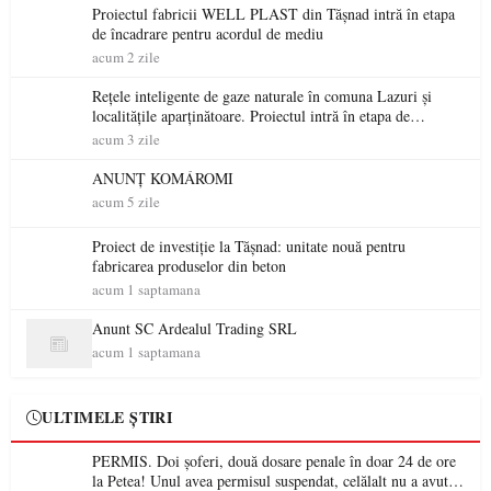
Proiectul fabricii WELL PLAST din Tășnad intră în etapa
de încadrare pentru acordul de mediu
acum 2 zile
Rețele inteligente de gaze naturale în comuna Lazuri și
localitățile aparținătoare. Proiectul intră în etapa de
consultare publică
acum 3 zile
ANUNȚ KOMÁROMI
acum 5 zile
Proiect de investiție la Tășnad: unitate nouă pentru
fabricarea produselor din beton
acum 1 saptamana
Anunt SC Ardealul Trading SRL
acum 1 saptamana
ULTIMELE ȘTIRI
PERMIS. Doi șoferi, două dosare penale în doar 24 de ore
la Petea! Unul avea permisul suspendat, celălalt nu a avut