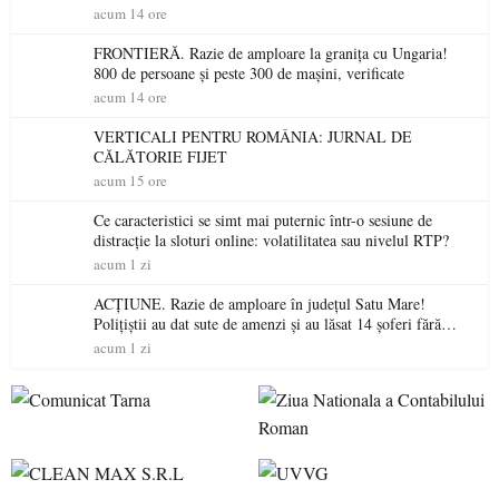
niciodată permis
acum 14 ore
FRONTIERĂ. Razie de amploare la granița cu Ungaria!
800 de persoane și peste 300 de mașini, verificate
acum 14 ore
VERTICALI PENTRU ROMÂNIA: JURNAL DE
CĂLĂTORIE FIJET
acum 15 ore
Ce caracteristici se simt mai puternic într-o sesiune de
distracție la sloturi online: volatilitatea sau nivelul RTP?
acum 1 zi
ACȚIUNE. Razie de amploare în județul Satu Mare!
Polițiștii au dat sute de amenzi și au lăsat 14 șoferi fără
permis într-o singură zi
acum 1 zi