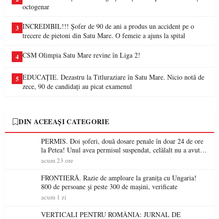
octogenar
INCREDIBIL!!! Șofer de 90 de ani a produs un accident pe o
3
trecere de pietoni din Satu Mare. O femeie a ajuns la spital
CSM Olimpia Satu Mare revine în Liga 2!
4
EDUCAȚIE. Dezastru la Titluraziare în Satu Mare. Nicio notă de
5
zece, 90 de candidați au picat examenul
DIN ACEEAȘI CATEGORIE
PERMIS. Doi șoferi, două dosare penale în doar 24 de ore
la Petea! Unul avea permisul suspendat, celălalt nu a avut
niciodată permis
acum 23 ore
FRONTIERĂ. Razie de amploare la granița cu Ungaria!
800 de persoane și peste 300 de mașini, verificate
acum 1 zi
VERTICALI PENTRU ROMÂNIA: JURNAL DE