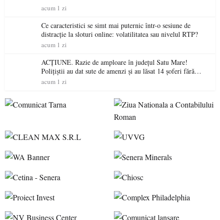
acum 1 zi
Ce caracteristici se simt mai puternic într-o sesiune de
distracție la sloturi online: volatilitatea sau nivelul RTP?
acum 1 zi
ACȚIUNE. Razie de amploare în județul Satu Mare!
Polițiștii au dat sute de amenzi și au lăsat 14 șoferi fără
permis într-o singură zi
acum 1 zi