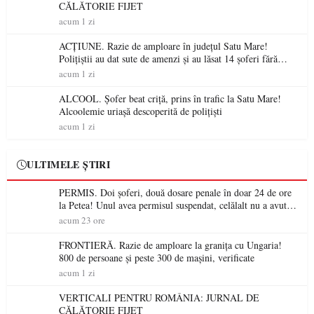
CĂLĂTORIE FIJET
acum 1 zi
ACȚIUNE. Razie de amploare în județul Satu Mare!
Polițiștii au dat sute de amenzi și au lăsat 14 șoferi fără
permis într-o singură zi
acum 1 zi
ALCOOL. Șofer beat criță, prins în trafic la Satu Mare!
Alcoolemie uriașă descoperită de polițiști
acum 1 zi
ULTIMELE ȘTIRI
PERMIS. Doi șoferi, două dosare penale în doar 24 de ore
la Petea! Unul avea permisul suspendat, celălalt nu a avut
niciodată permis
acum 23 ore
FRONTIERĂ. Razie de amploare la granița cu Ungaria!
800 de persoane și peste 300 de mașini, verificate
acum 1 zi
VERTICALI PENTRU ROMÂNIA: JURNAL DE
CĂLĂTORIE FIJET