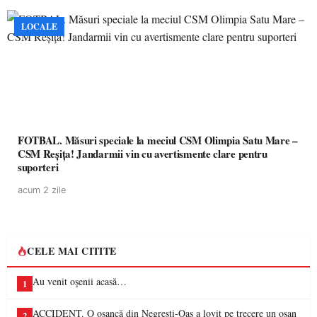
LOCALE
FOTBAL. Măsuri speciale la meciul CSM Olimpia Satu Mare –
CSM Reșița! Jandarmii vin cu avertismente clare pentru
suporteri
acum 2 zile
CELE MAI CITITE
Au venit oșenii acasă…
1
ACCIDENT. O oșancă din Negrești-Oaș a lovit pe trecere un oșan
2