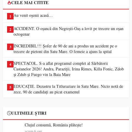
CELE MAI CITITE
Au venit oșenii acasă…
1
ACCIDENT. O oșancă din Negrești-Oaș a lovit pe trecere un oșan
2
octogenar
INCREDIBIL!!! Șofer de 90 de ani a produs un accident pe o
3
trecere de pietoni din Satu Mare. O femeie a ajuns la spital
SPECTACOL. S-a aflat programul complet al Sărbătorii
4
Castanelor 2026! Andra, Paraziții, Irina Rimes, Killa Fonic, Zdob
și Zdub și Fuego vin la Baia Mare
EDUCAȚIE. Dezastru la Titluraziare în Satu Mare. Nicio notă de
5
zece, 90 de candidați au picat examenul
ULTIMELE ȘTIRI
Clujul consumă, România plătește!
acum 6 ore